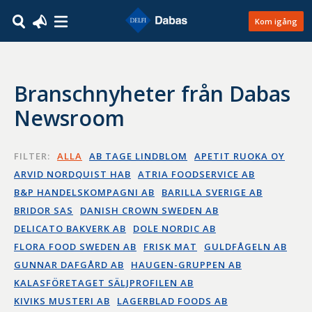
Kom igång
Branschnyheter från Dabas
Newsroom
FILTER:
ALLA
AB TAGE LINDBLOM
APETIT RUOKA OY
ARVID NORDQUIST HAB
ATRIA FOODSERVICE AB
B&P HANDELSKOMPAGNI AB
BARILLA SVERIGE AB
BRIDOR SAS
DANISH CROWN SWEDEN AB
DELICATO BAKVERK AB
DOLE NORDIC AB
FLORA FOOD SWEDEN AB
FRISK MAT
GULDFÅGELN AB
GUNNAR DAFGÅRD AB
HAUGEN-GRUPPEN AB
KALASFÖRETAGET SÄLJPROFILEN AB
KIVIKS MUSTERI AB
LAGERBLAD FOODS AB