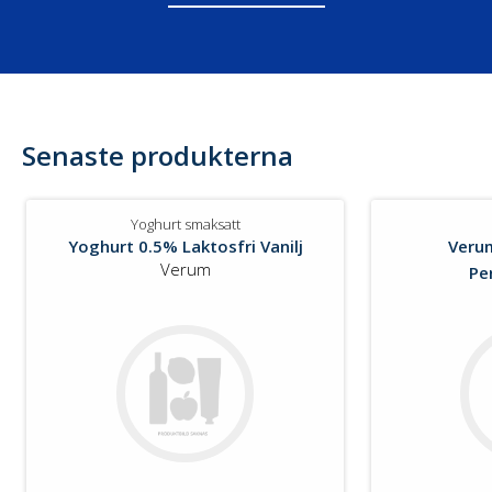
Senaste produkterna
Yoghurt smaksatt
Yoghurt 0.5% Laktosfri Vanilj
Verum
Verum
Pe