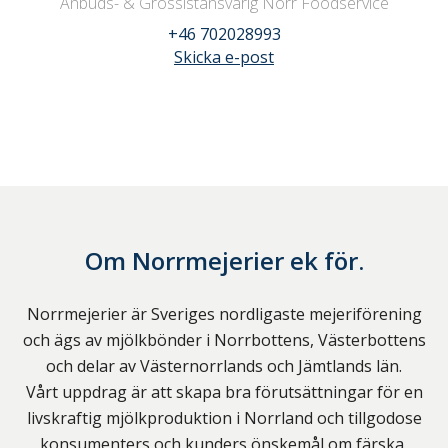
Anbuds- & Grossistansvarig Norr Foodservice
+46 702028993
Skicka e-post
Om
Norrmejerier ek för.
Norrmejerier är Sveriges nordligaste mejeriförening
och ägs av mjölkbönder i Norrbottens, Västerbottens
och delar av Västernorrlands och Jämtlands län.
Vårt uppdrag är att skapa bra förutsättningar för en
livskraftig mjölkproduktion i Norrland och tillgodose
konsumenters och kunders önskemål om färska,