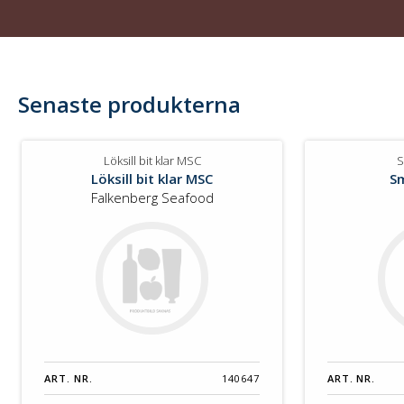
Senaste produkterna
Löksill bit klar MSC
S
Löksill bit klar MSC
S
Falkenberg Seafood
ART. NR.
140647
ART. NR.