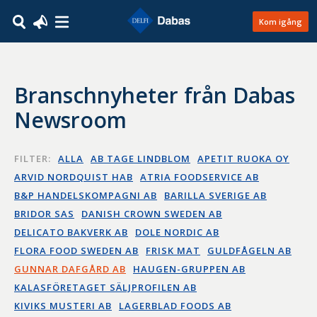
Kom igång
Branschnyheter från Dabas
Newsroom
FILTER:
ALLA
AB TAGE LINDBLOM
APETIT RUOKA OY
ARVID NORDQUIST HAB
ATRIA FOODSERVICE AB
B&P HANDELSKOMPAGNI AB
BARILLA SVERIGE AB
BRIDOR SAS
DANISH CROWN SWEDEN AB
DELICATO BAKVERK AB
DOLE NORDIC AB
FLORA FOOD SWEDEN AB
FRISK MAT
GULDFÅGELN AB
GUNNAR DAFGÅRD AB
HAUGEN-GRUPPEN AB
KALASFÖRETAGET SÄLJPROFILEN AB
KIVIKS MUSTERI AB
LAGERBLAD FOODS AB