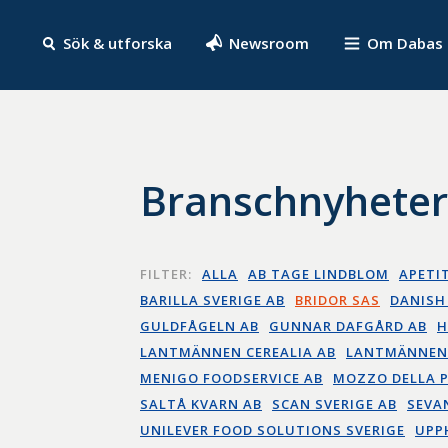
Sök & utforska
Newsroom
Om Dabas
Branschnyhete
FILTER:
ALLA
AB TAGE LINDBLOM
APETI
BARILLA SVERIGE AB
BRIDOR SAS
DANISH
GULDFÅGELN AB
GUNNAR DAFGÅRD AB
H
LANTMÄNNEN CEREALIA AB
LANTMÄNNEN
MENIGO FOODSERVICE AB
MOZZO DELLA 
SALTÅ KVARN AB
SCAN SVERIGE AB
SEVA
UNILEVER FOOD SOLUTIONS SVERIGE
UPP