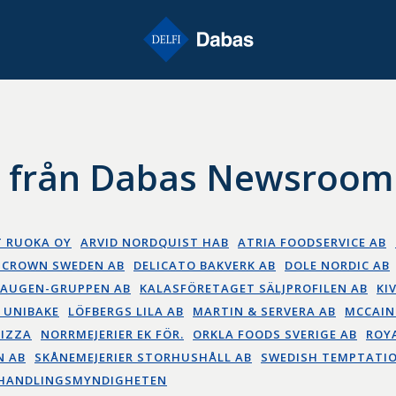
r från Dabas Newsroom
T RUOKA OY
ARVID NORDQUIST HAB
ATRIA FOODSERVICE AB
 CROWN SWEDEN AB
DELICATO BAKVERK AB
DOLE NORDIC AB
AUGEN-GRUPPEN AB
KALASFÖRETAGET SÄLJPROFILEN AB
KI
 UNIBAKE
LÖFBERGS LILA AB
MARTIN & SERVERA AB
MCCAIN
PIZZA
NORRMEJERIER EK FÖR.
ORKLA FOODS SVERIGE AB
ROY
N AB
SKÅNEMEJERIER STORHUSHÅLL AB
SWEDISH TEMPTATIO
HANDLINGSMYNDIGHETEN