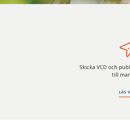
artikelnummer,
företag
eller
GTIN
Skicka VCD och publ
till ma
LÄS 