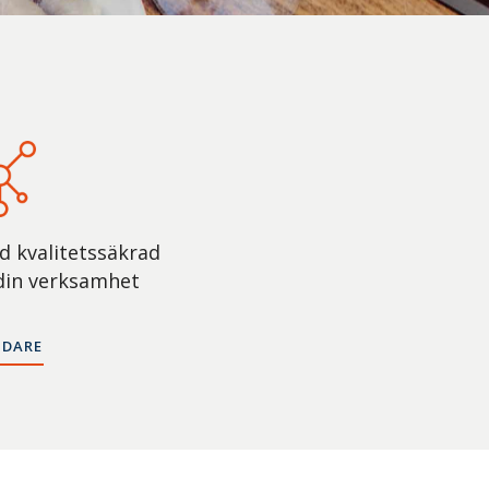
 kvalitetssäkrad
din verksamhet
IDARE