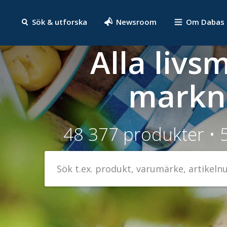
Sök & utforska
Newsroom
Om Dabas
Alla livs
markn
48 377 produkter •
Sök
efter
livsmedel
på
t.ex.
produkt,
varumärke,