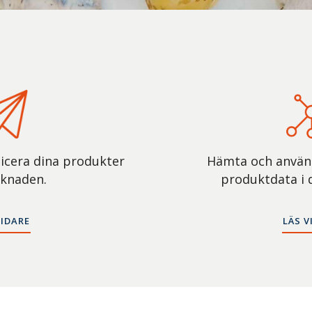
icera dina produkter
Hämta och använd
rknaden.
produktdata i 
VIDARE
LÄS V