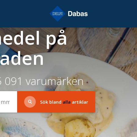
medel på
aden
 5 091 varumärken
Sök bland
alla
artiklar