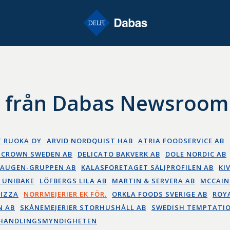
r från Dabas Newsroom
T RUOKA OY
ARVID NORDQUIST HAB
ATRIA FOODSERVICE AB
 CROWN SWEDEN AB
DELICATO BAKVERK AB
DOLE NORDIC AB
AUGEN-GRUPPEN AB
KALASFÖRETAGET SÄLJPROFILEN AB
KI
 UNIBAKE
LÖFBERGS LILA AB
MARTIN & SERVERA AB
MCCAIN
PIZZA
NORRMEJERIER EK FÖR.
ORKLA FOODS SVERIGE AB
ROY
N AB
SKÅNEMEJERIER STORHUSHÅLL AB
SWEDISH TEMPTATIO
HANDLINGSMYNDIGHETEN