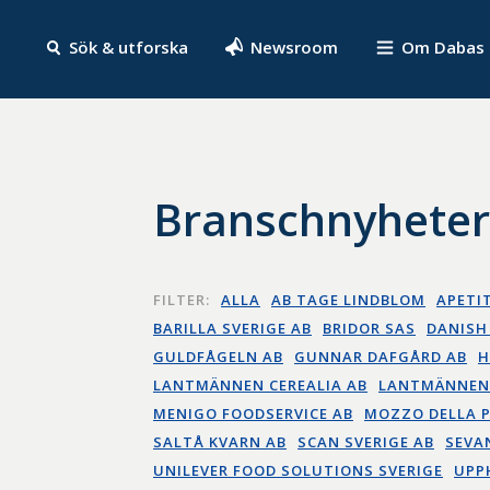
Sök & utforska
Newsroom
Om Dabas
Branschnyhete
FILTER:
ALLA
AB TAGE LINDBLOM
APETI
BARILLA SVERIGE AB
BRIDOR SAS
DANISH
GULDFÅGELN AB
GUNNAR DAFGÅRD AB
H
LANTMÄNNEN CEREALIA AB
LANTMÄNNEN
MENIGO FOODSERVICE AB
MOZZO DELLA 
SALTÅ KVARN AB
SCAN SVERIGE AB
SEVA
UNILEVER FOOD SOLUTIONS SVERIGE
UPP