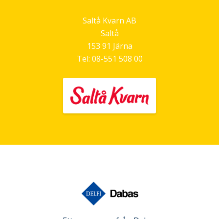
Saltå Kvarn AB
Saltå
153 91
Järna
Tel:
08-551 508 00