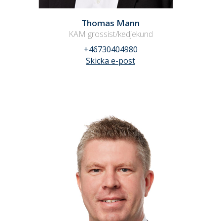
Thomas Mann
KAM grossist/kedjekund
+46730404980
Skicka e-post