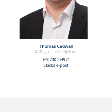
Thomas Cedwall
KAM grossist/kedjekund
+46730404971
Skicka e-post