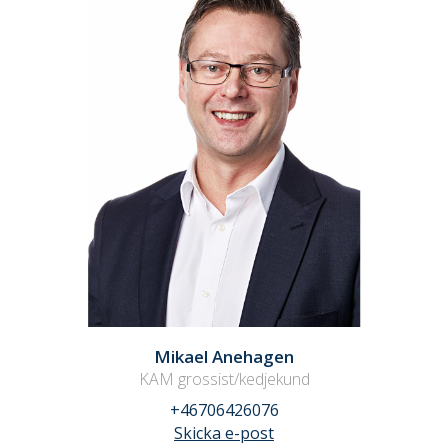
Mikael Anehagen
KAM grossist/kedjekund
+46706426076
Skicka e-post