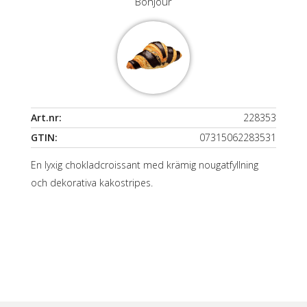
Bonjour
Art.nr:
228353
GTIN:
07315062283531
En lyxig chokladcroissant med krämig nougatfyllning
och dekorativa kakostripes.