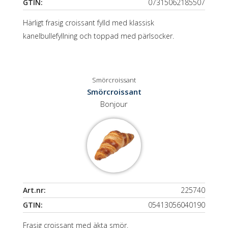
GTIN:
07315062185507
Härligt frasig croissant fylld med klassisk
kanelbullefyllning och toppad med pärlsocker.
Smörcroissant
Smörcroissant
Bonjour
Art.nr:
225740
GTIN:
05413056040190
Frasig croissant med äkta smör.