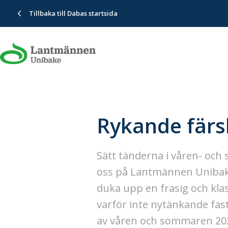
Tillbaka till Dabas startsida
Rykande färs
Sätt tänderna i våren- oc
oss på Lantmännen Unibake 
duka upp en frasig och klas
varför inte nytänkande fas
av våren och sommaren 2026 