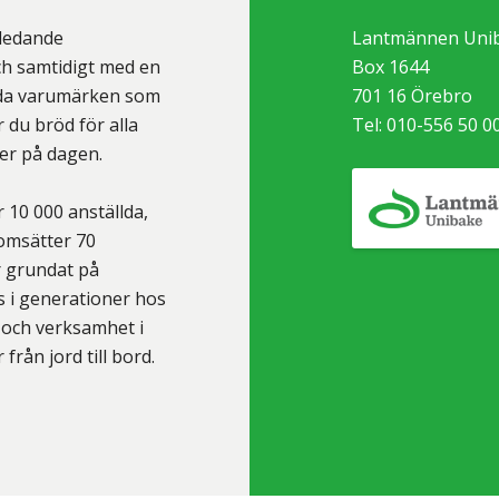
sledande
Lantmännen Uni
ch samtidigt med en
Box 1644
ända varumärken som
701 16
Örebro
 du bröd för alla
Tel:
010-556 50 0
ter på dagen.
 10 000 anställda,
 omsätter 70
r grundat på
 i generationer hos
 och verksamhet i
från jord till bord.