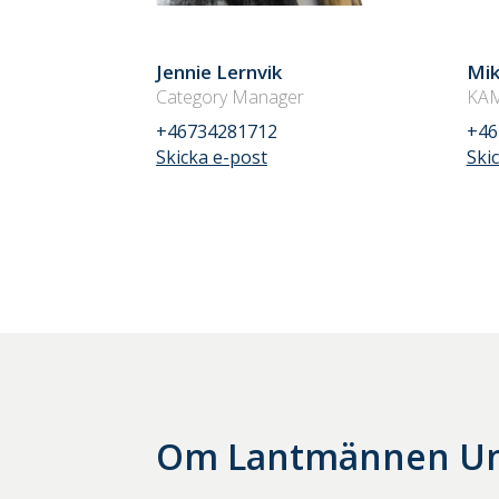
Jennie Lernvik
Mik
Category Manager
KAM
+46734281712
+46
Skicka e-post
Ski
Om
Lantmännen U