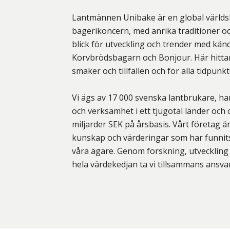
Lantmännen Unibake är en global värld
bagerikoncern, med anrika traditioner o
blick för utveckling och trender med k
Korvbrödsbagarn och Bonjour. Här hittar
smaker och tillfällen och för alla tidpunk
Vi ägs av 17 000 svenska lantbrukare, har
och verksamhet i ett tjugotal länder och
miljarder SEK på årsbasis. Vårt företag ä
kunskap och värderingar som har funnits
våra ägare. Genom forskning, utveckling
hela värdekedjan ta vi tillsammans ansvar 