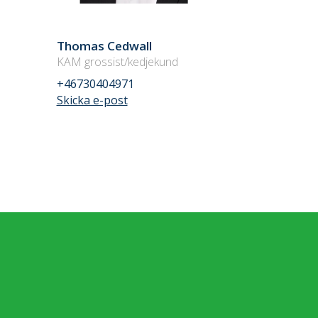
Thomas Cedwall
KAM grossist/kedjekund
+46730404971
Skicka e-post