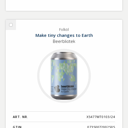
Välj
Folköl
Folköl
Make tiny changes to Earth
Beerbliotek
ART. NR.
X5477MT0103/24
GTIN
07350072002505