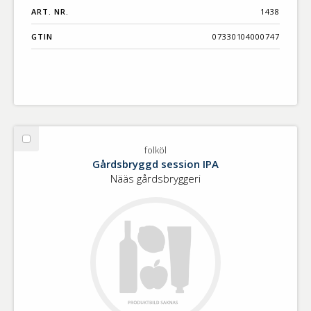
ART. NR.
1438
GTIN
07330104000747
Välj
folköl
folköl
Gårdsbryggd session IPA
Nääs gårdsbryggeri