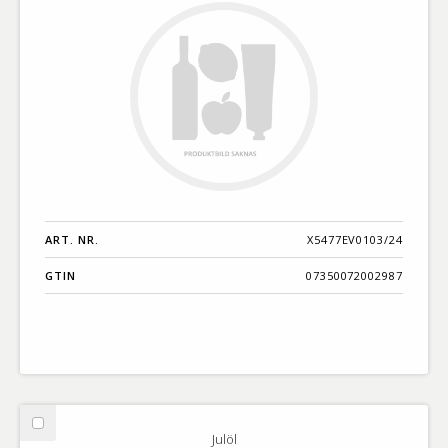
ART. NR.
X5477EV0103/24
GTIN
07350072002987
Välj
Julöl
Julöl