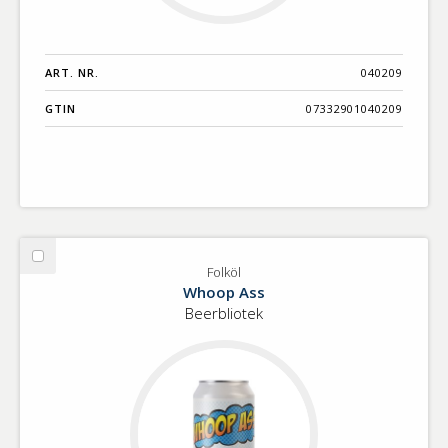
ART. NR.
040209
GTIN
07332901040209
Välj
Folköl
Folköl
Whoop Ass
Beerbliotek