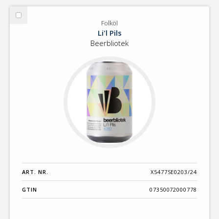
Välj
Folköl
Folköl
Li'l Pils
Beerbliotek
ART. NR.
X5477SE0203/24
GTIN
07350072000778