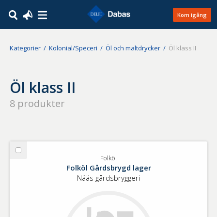
Kom igång
Kategorier
Kolonial/Speceri
Öl och maltdrycker
Öl klass II
Öl klass II
8
produkter
Välj
Folköl
Folköl
Folköl Gårdsbrygd lager
Nääs gårdsbryggeri