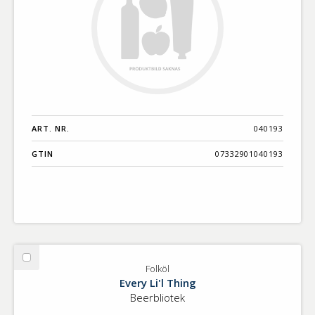
ART. NR.
040193
GTIN
07332901040193
Välj
Folköl
Folköl
Every Li'l Thing
Beerbliotek