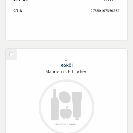
GTIN
07350167350252
Välj
Öl
Öl
Rököl
Mannen i CP-trucken