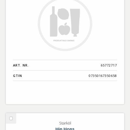
ART. NR.
65772717
GTIN
07350167350658
Välj
Starköl
Starköl
Hip Hops