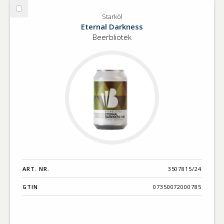
Välj
Starköl
Starköl
Eternal Darkness
Beerbliotek
ART. NR.
3507815/24
GTIN
07350072000785