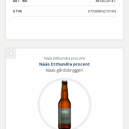
ART. NR.
ABSAGRFAT
GTIN
07350005273194
Välj
Nääs Etthundra procent
Nääs
Nääs Etthundra procent
Etthundra
Nääs gårdsbryggeri
procent