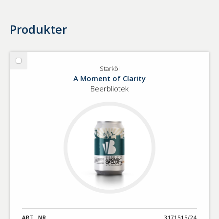
Produkter
Välj
Starköl
Starköl
A Moment of Clarity
Beerbliotek
ART. NR.
3171515/24