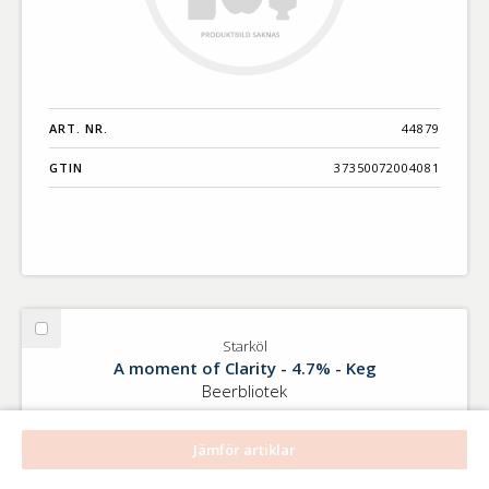
ART. NR.
44879
GTIN
37350072004081
Välj
Starköl
Starköl
A moment of Clarity - 4.7% - Keg
Beerbliotek
Jämför artiklar