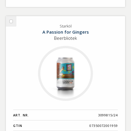
Välj
Starköl
Starköl
A Passion for Gingers
Beerbliotek
ART. NR.
3099815/24
GTIN
07350072001959