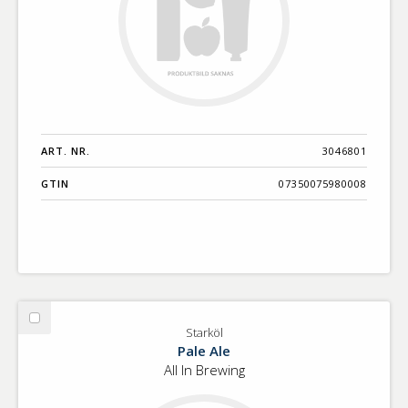
ART. NR.
3046801
GTIN
07350075980008
Välj
Starköl
Starköl
Pale Ale
All In Brewing