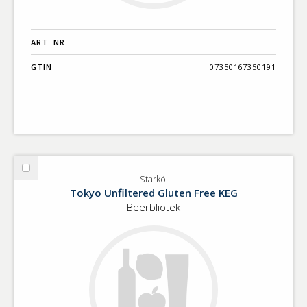
ART. NR.
GTIN
07350167350191
Välj
Starköl
Starköl
Tokyo Unfiltered Gluten Free KEG
Beerbliotek