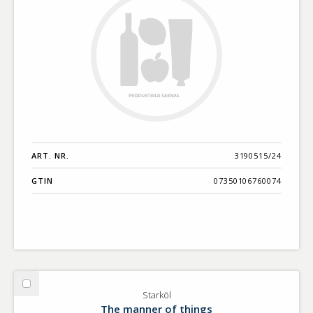
ART. NR.
3190515/24
GTIN
07350106760074
Välj
Starköl
Starköl
The manner of things