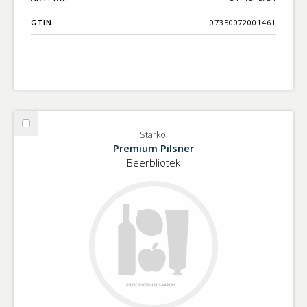
GTIN
07350072001461
Välj
Starköl
Starköl
Premium Pilsner
Beerbliotek