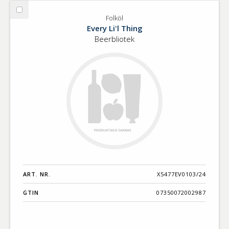
Välj
Folköl
Folköl
Every Li'l Thing
Beerbliotek
ART. NR.
X5477EV0103/24
GTIN
07350072002987