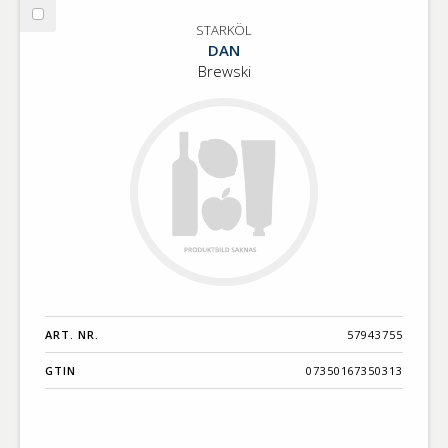
Välj
STARKÖL
STARKÖL
DAN
Brewski
ART. NR.
57943755
GTIN
07350167350313