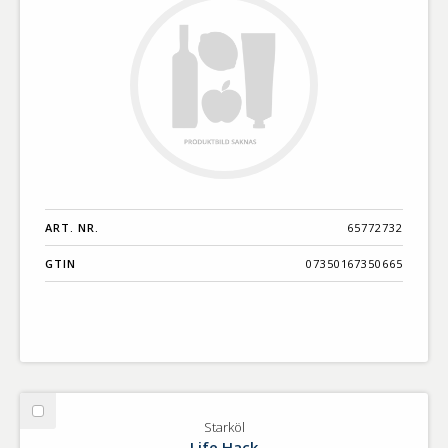
ART. NR.
65772732
GTIN
07350167350665
Välj
Starköl
Starköl
Life Hack