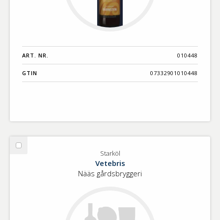
ART. NR.
010448
GTIN
07332901010448
Välj
Starköl
Starköl
Vetebris
Nääs gårdsbryggeri