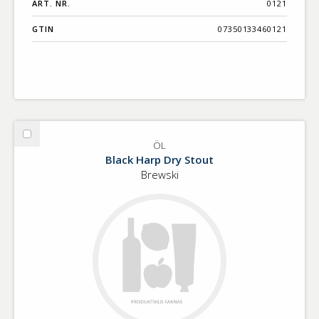
ART. NR.
0121
GTIN
07350133460121
Välj
ÖL
ÖL
Black Harp Dry Stout
Brewski