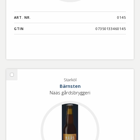
ART. NR.
0145
GTIN
07350133460145
Välj
Starköl
Starköl
Bärnsten
Nääs gårdsbryggeri