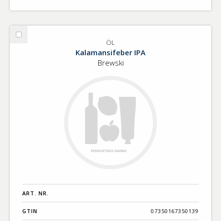
Välj
ÖL
ÖL
Kalamansifeber IPA
Brewski
ART. NR.
GTIN
07350167350139