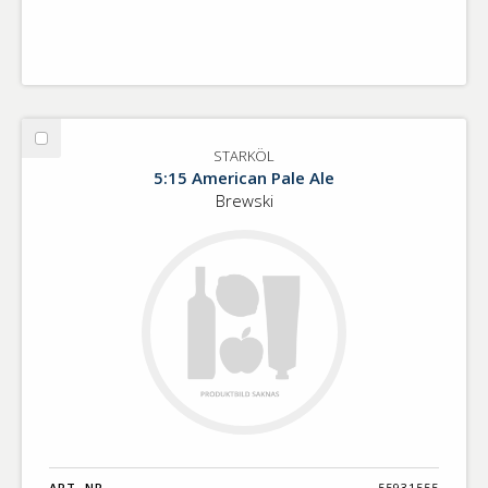
Välj
STARKÖL
STARKÖL
5:15 American Pale Ale
Brewski
ART. NR.
55931555