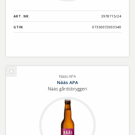
ART. NR.
3978715/24
GTIN
07350072003540
Välj
Nääs APA
Nääs
Nääs APA
APA
Nääs gårdsbryggeri