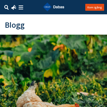
Kom igång
Blogg
07
september