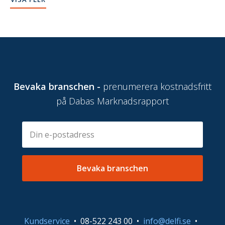
Bevaka branschen -
prenumerera kostnadsfritt
på Dabas Marknadsrapport
E-
Skicka
postadress
Bevaka branschen
Kundservice
•
08-522 243 00
•
info@delfi.se
•