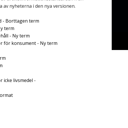
ra av nyheterna i den nya versionen.
d - Borttagen term
Ny term
håll - Ny term
er för konsument - Ny term
erm
rm
 icke livsmedel -
format