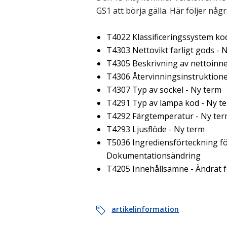
GS1 att börja gälla. Här följer någ
T4022 Klassificeringssystem ko
T4303 Nettovikt farligt gods - 
T4305 Beskrivning av nettoinne
T4306 Återvinningsinstruktion
T4307 Typ av sockel - Ny term
T4291 Typ av lampa kod - Ny t
T4292 Färgtemperatur - Ny te
T4293 Ljusflöde - Ny term
T5036 Ingrediensförteckning för
Dokumentationsändring
T4205 Innehållsämne - Ändrat 
artikelinformation