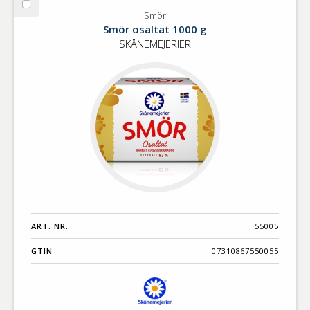
Välj
Smör
Smör
Smör osaltat 1000 g
SKÅNEMEJERIER
ART. NR.
55005
GTIN
07310867550055