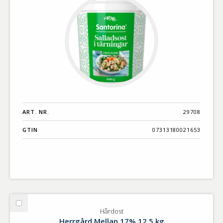
ART. NR.
29708
GTIN
07313180021653
Välj
Hårdost
Hårdost
Herrgård Mellan 17% 12,5 kg