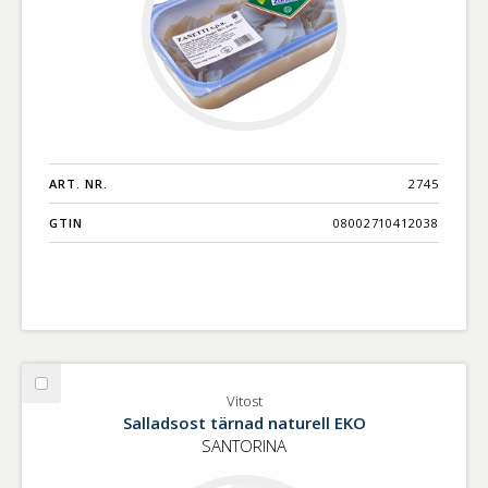
ART. NR.
2745
GTIN
08002710412038
Välj
Vitost
Vitost
Salladsost tärnad naturell EKO
SANTORINA