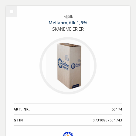
Välj
Mjölk
Mjölk
Mellanmjölk 1,5%
SKÅNEMEJERIER
ART. NR.
50174
GTIN
07310867501743