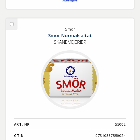
Välj
Smör
Smör
Smör Normalsaltat
SKÅNEMEJERIER
ART. NR.
55002
GTIN
07310867550024