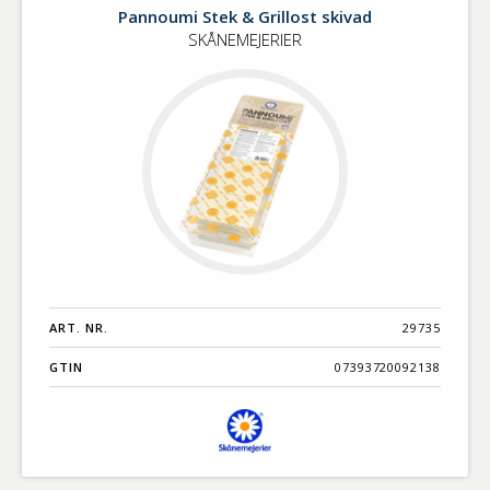
Stek
Pannoumi Stek & Grillost skivad
&
SKÅNEMEJERIER
Grillost
ART. NR.
29735
GTIN
07393720092138