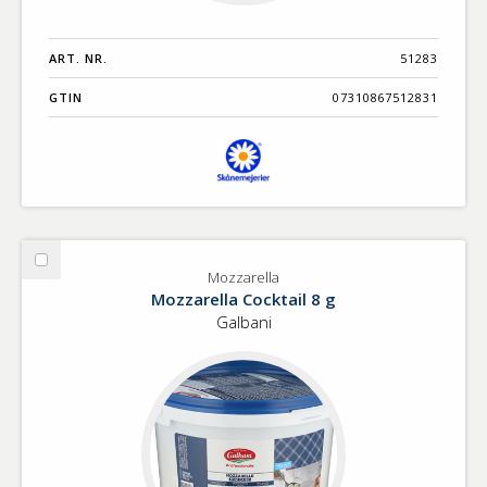
ART. NR.
51283
GTIN
07310867512831
Välj
Mozzarella
Mozzarella
Mozzarella Cocktail 8 g
Galbani