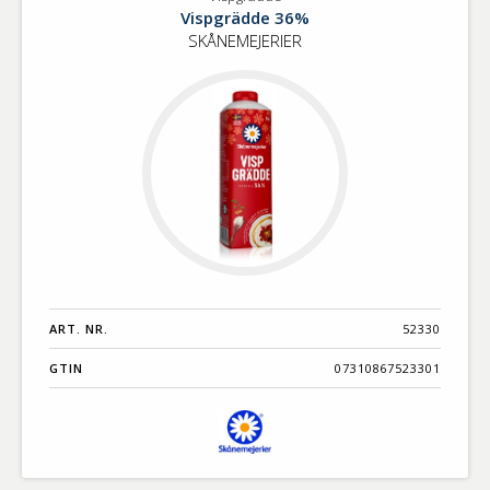
Vispgrädde
Benämning A-
Vispgrädde 36%
Ö
SKÅNEMEJERIER
Varumärken A-
Ö
Artikelnummer
GTIN
Med bild först
ART. NR.
52330
GTIN
07310867523301