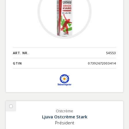
ART. NR.
54553
GTIN
07392672003414
Välj
Ostcrème
Ostcrème
Ljuva Ostcrème Stark
Président