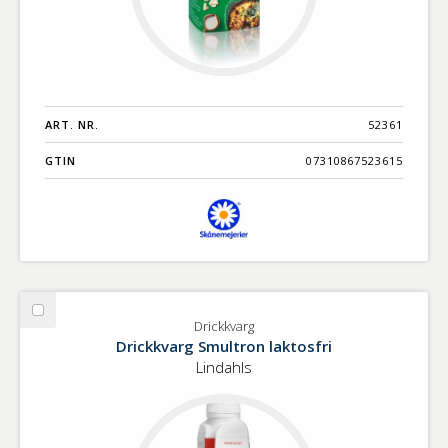
ART. NR.
52361
GTIN
07310867523615
Välj
Drickkvarg
Drickkvarg
Drickkvarg Smultron laktosfri
Lindahls