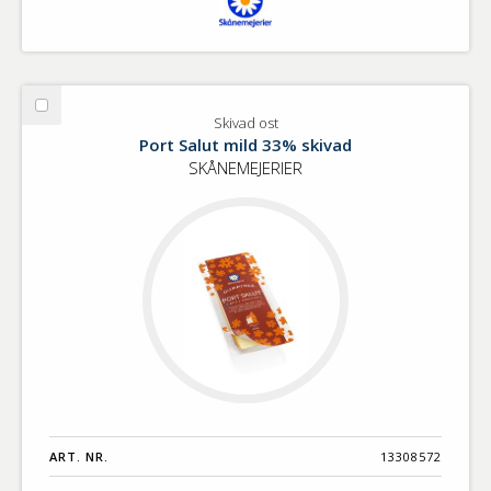
Välj
Skivad ost
Skivad
Port Salut mild 33% skivad
ost
SKÅNEMEJERIER
ART. NR.
13308572