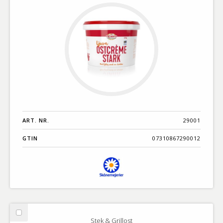
ART. NR.
29001
GTIN
07310867290012
Välj
Stek & Grillost