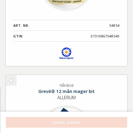
ART. NR.
54854
GTIN
07310867548540
Välj
Hårdost
Hårdost
Grevé® 12 mån mager bit
ALLERUM
Jämför artiklar