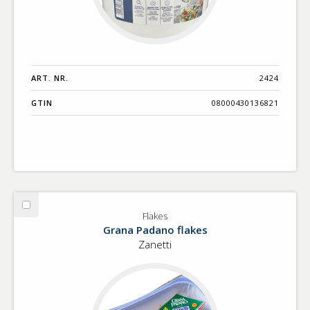
ART. NR.
2424
GTIN
08000430136821
Välj
Flakes
Flakes
Grana Padano flakes
Zanetti