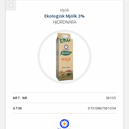
Välj
Mjölk
Mjölk
Ekologisk Mjölk 3%
HJORDNÄRA
ART. NR.
50135
GTIN
07310867501354