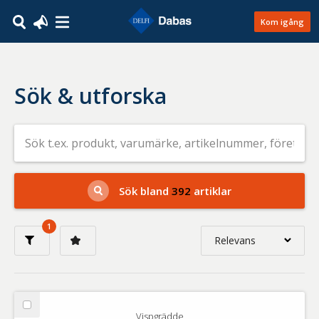
Kom igång
Sök & utforska
Sök
efter
livsmedel
på
t.ex.
produkt,
Sök bland
392
artiklar
varumärke,
artikelnummer,
företag
1
eller
Relevans
GTIN
Relevans
Nyaste
Välj
Vispgrädde