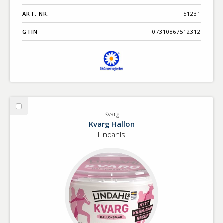
ART. NR.
51231
GTIN
07310867512312
Välj
Kvarg
Kvarg
Kvarg Hallon
Lindahls