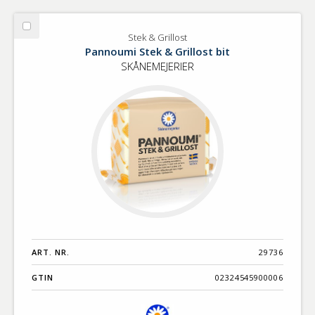
Välj
Stek & Grillost
Stek
Pannoumi Stek & Grillost bit
&
SKÅNEMEJERIER
Grillost
ART. NR.
29736
GTIN
02324545900006