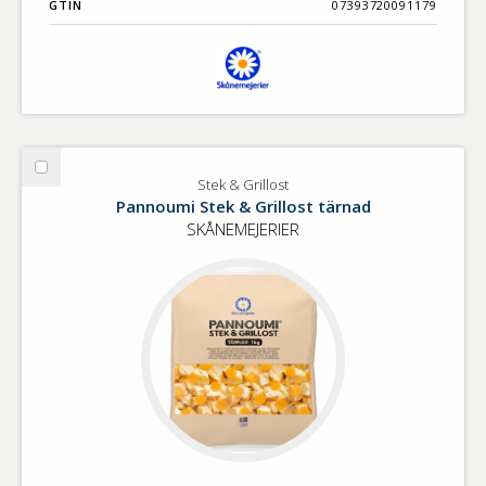
GTIN
07393720091179
Välj
Stek & Grillost
Stek
Pannoumi Stek & Grillost tärnad
&
SKÅNEMEJERIER
Grillost