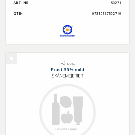
ART. NR.
50271
GTIN
07310867502719
Välj
Hårdost
Hårdost
Präst 35% mild
SKÅNEMEJERIER