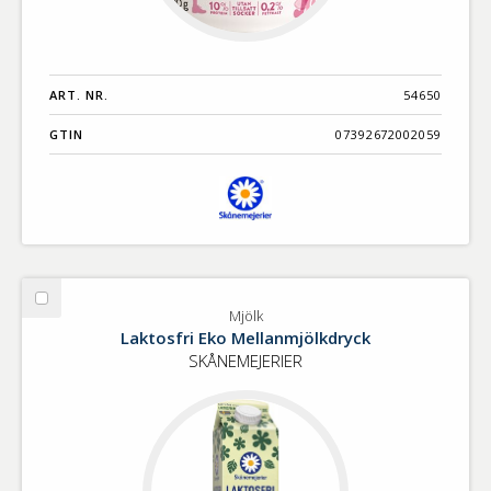
ART. NR.
54650
GTIN
07392672002059
Välj
Mjölk
Mjölk
Laktosfri Eko Mellanmjölkdryck
SKÅNEMEJERIER