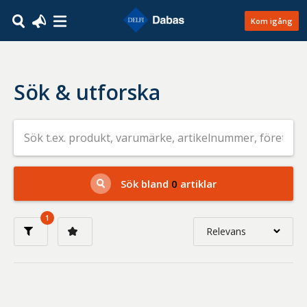
Kom igång
Sök & utforska
Sök
efter
livsmedel
på
t.ex.
produkt,
Sök bland
0
artiklar
varumärke,
artikelnummer,
företag
1
eller
Relevans
GTIN
Relevans
Nyaste