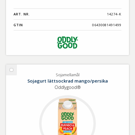
ART. NR.
14274-K
GTIN
06430081491499
Välj
Sojamellamål
Sojamellamål
Sojagurt lättsockrad mango/persika
Oddlygood®