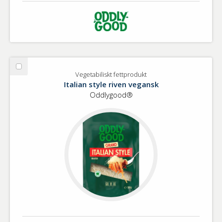
Välj
Vegetabiliskt fettprodukt
Vegetabiliskt
Italian style riven vegansk
fettprodukt
Oddlygood®