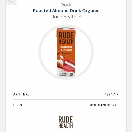
Välj
Dryck
Dryck
Roasted Almond Drink Organic
Rude Health ™
ART. NR.
48917-K
GTIN
05060120286710