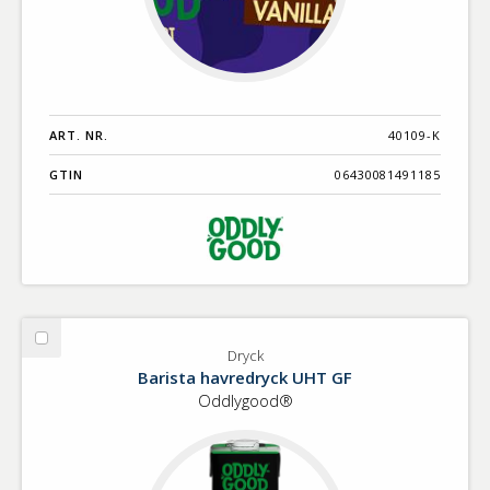
ART. NR.
40109-K
GTIN
06430081491185
Välj
Dryck
Dryck
Barista havredryck UHT GF
Oddlygood®