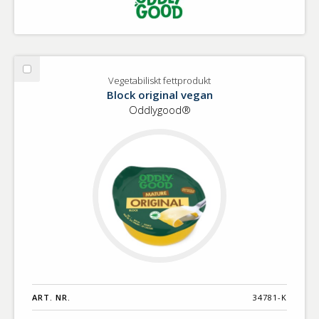
Välj
Vegetabiliskt fettprodukt
Vegetabiliskt
Block original vegan
fettprodukt
Oddlygood®
ART. NR.
34781-K