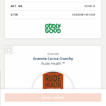
ART. NR.
10349-K
GTIN
06430081491659
Välj
Granola
Granola
Granola Cocoa Crunchy
Rude Health ™
Jämför artiklar