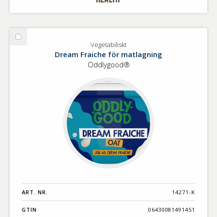
Välj
Vegetabiliskt
Vegetabiliskt
Dream Fraiche för matlagning
Oddlygood®
ART. NR.
14271-K
GTIN
06430081491451