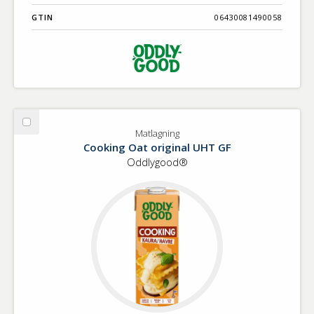
GTIN
06430081490058
Välj
Matlagning
Matlagning
Cooking Oat original UHT GF
Oddlygood®