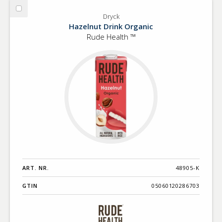
Välj
Dryck
Dryck
Hazelnut Drink Organic
Rude Health ™
ART. NR.
48905-K
GTIN
05060120286703