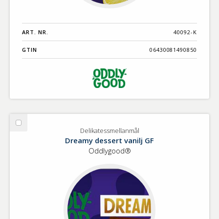
ART. NR.
40092-K
GTIN
06430081490850
Välj
Delikatessmellanmål
Delikatessmellanmål
Dreamy dessert vanilj GF
Oddlygood®