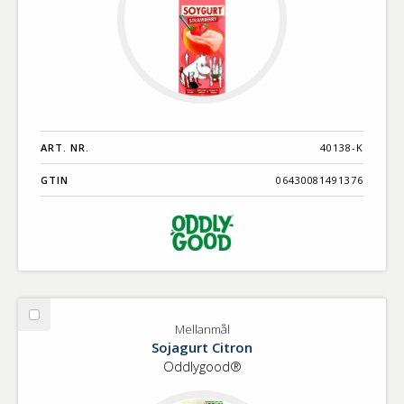
ART. NR.
40138-K
GTIN
06430081491376
Välj
Mellanmål
Mellanmål
Sojagurt Citron
Oddlygood®