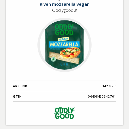
Vegetabiliskt
Riven mozzarella vegan
Oddlygood®
ART. NR.
34276-K
GTIN
06408430342761