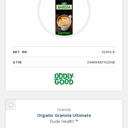
ART. NR.
10206-K
GTIN
06408430102068
Välj
Granola
Granola
Organic Granola Ultimate
Rude Health ™