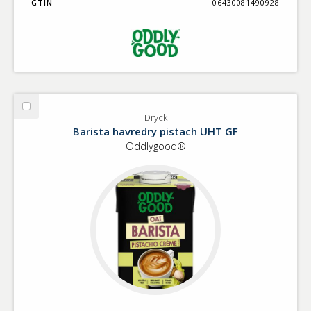
GTIN
06430081490928
Välj
Dryck
Dryck
Barista havredry pistach UHT GF
Oddlygood®