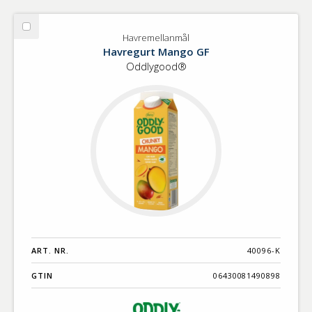
Välj
Havremellanmål
Havremellanmål
Havregurt Mango GF
Oddlygood®
ART. NR.
40096-K
GTIN
06430081490898