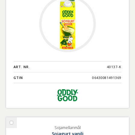
ART. NR.
40137-K
GTIN
06430081491369
Välj
Sojamellanmål
Sojamellanmål
Sojagurt vanilj