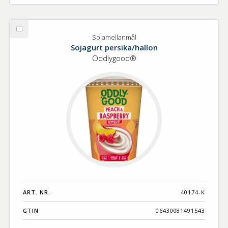
Välj
Sojamellanmål
Sojamellanmål
Sojagurt persika/hallon
Oddlygood®
ART. NR.
40174-K
GTIN
06430081491543