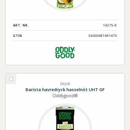
ART. NR.
14275-K
GTIN
06430081491475
Välj
Dryck
Dryck
Barista havredryck hasselnöt UHT GF
Oddlygood®