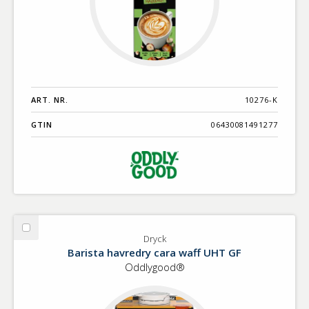
ART. NR.
10276-K
GTIN
06430081491277
Välj
Dryck
Dryck
Barista havredry cara waff UHT GF
Oddlygood®