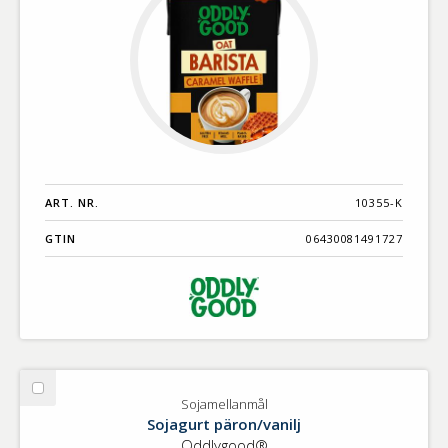
ART. NR.
10355-K
GTIN
06430081491727
Välj
Sojamellanmål
Sojamellanmål
Sojagurt päron/vanilj
Oddlygood®