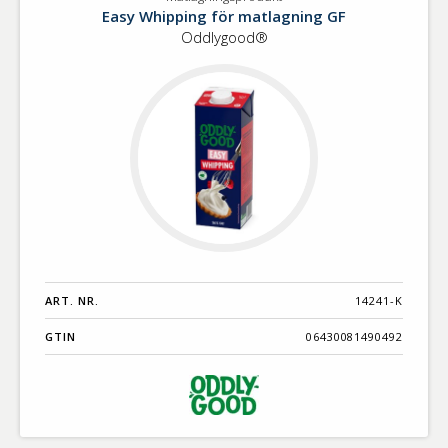
Matlagningsprodukt
Benämning A-
Easy Whipping för matlagning GF
Ö
Oddlygood®
Varumärken A-
Ö
Artikelnummer
GTIN
Med bild först
ART. NR.
14241-K
GTIN
06430081490492