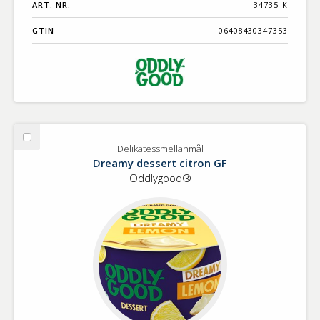
ART. NR.
34735-K
GTIN
06408430347353
Välj
Delikatessmellanmål
Delikatessmellanmål
Dreamy dessert citron GF
Oddlygood®