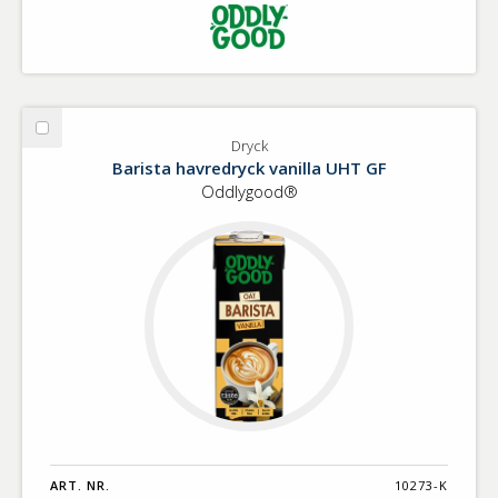
Välj
Dryck
Dryck
Barista havredryck vanilla UHT GF
Oddlygood®
ART. NR.
10273-K