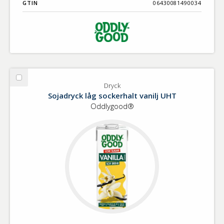
GTIN
06430081490034
Välj
Dryck
Dryck
Sojadryck låg sockerhalt vanilj UHT
Oddlygood®