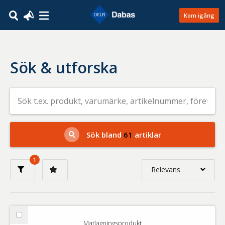
Kom igång
Sök & utforska
Sök
efter
livsmedel
på
t.ex.
produkt,
Sök bland
61
artiklar
varumärke,
artikelnummer,
företag
1
eller
Relevans
GTIN
Relevans
Nyaste
Välj
Matlagningsprodukt