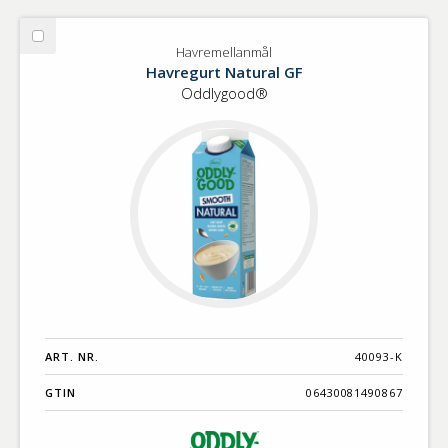
Välj
Havremellanmål
Havremellanmål
Havregurt Natural GF
Oddlygood®
ART. NR.
40093-K
GTIN
06430081490867