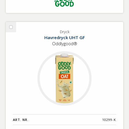
Välj
Dryck
Dryck
Havredryck UHT GF
Oddlygood®
ART. NR.
10299-K