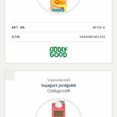
ART. NR.
40120-K
GTIN
06430081491253
Välj
Sojamellanmål
Sojamellanmål
Sojagurt jordgubb
Oddlygood®