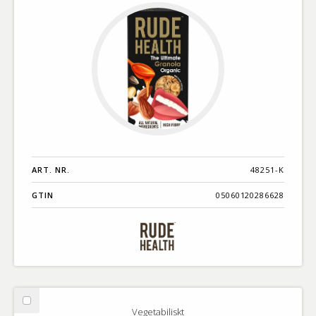
ART. NR.
48251-K
GTIN
05060120286628
Välj
Vegetabiliskt