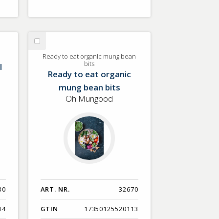
Välj
Ready
Ready to eat organic mung bean
bits
l
to
Ready to eat organic
eat
mung bean bits
organic
mung
Oh Mungood
bean
bits
30
ART. NR.
32670
14
GTIN
17350125520113