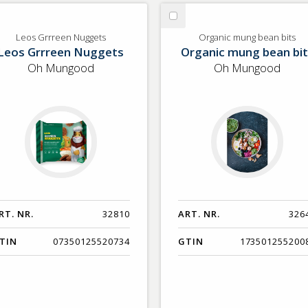
lj
Välj
os
Organic
Leos Grrreen Nuggets
Organic mung bean bits
Leos Grrreen Nuggets
Organic mung bean bit
rreen
mung
ggets
bean
Oh Mungood
Oh Mungood
bits
RT. NR.
32810
ART. NR.
326
TIN
07350125520734
GTIN
173501255200