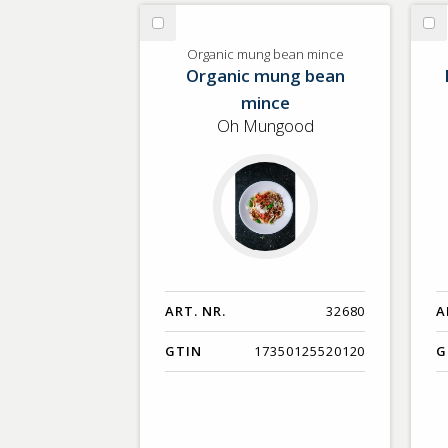
GTIN
Välj
Vä
Organic
Le
Organic mung bean mince
Organic mung bean
mung
Gr
bean
Nu
mince
mince
Oh Mungood
ART. NR.
32680
A
GTIN
17350125520120
G