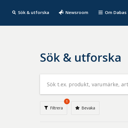
Sök & utforska
Newsroom
Om Dabas
Sök & utforska
Sök
efter
livsmedel
på
1
t.ex.
Filtrera
Bevaka
produkt,
varumärke,
artikelnummer,
företag
eller