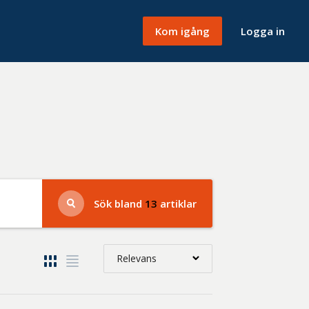
Kom igång
Logga in
Sök bland
13
artiklar
Relevans
Relevans