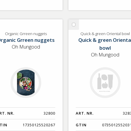
lj
Välj
ganic
Quick
Organic Grreen nuggets
Quick & green Oriental bowl
rganic Grreen nuggets
Quick & green Orienta
reen
&
ggets
green
Oh Mungood
bowl
Oriental
Oh Mungood
bowl
RT. NR.
32800
ART. NR.
328
TIN
17350125520267
GTIN
073501255203