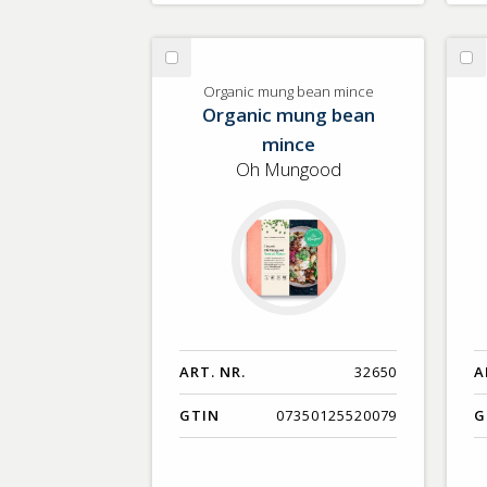
Välj
Vä
Organic
Qu
Organic mung bean mince
Organic mung bean
mung
&
bean
gr
mince
mince
As
Oh Mungood
sa
ART. NR.
32650
A
GTIN
07350125520079
G