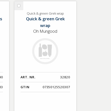
Nyaste
Välj
Benämning A-Ö
Quick
Quick & green Grek wrap
s
Quick & green Grek
&
Varumärken A-Ö
green
wrap
Grek
Oh Mungood
Artikelnummer
wrap
GTIN
Med bild först
40
ART. NR.
32820
83
GTIN
07350125520307