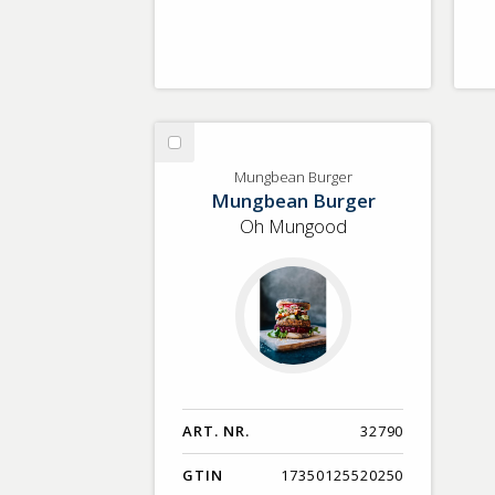
Välj
Mungbean
Mungbean Burger
Mungbean Burger
Burger
Oh Mungood
ART. NR.
32790
GTIN
17350125520250