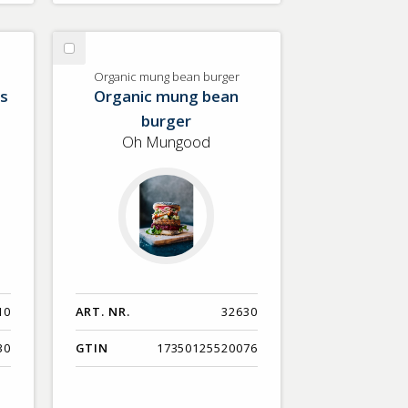
Välj
Organic
Organic mung bean burger
s
Organic mung bean
mung
bean
burger
burger
Oh Mungood
10
ART. NR.
32630
30
GTIN
17350125520076