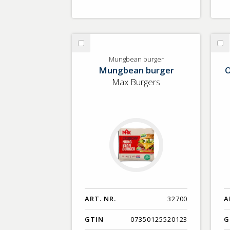
Välj
Vä
Mungbean
Or
Mungbean burger
Mungbean burger
O
burger
Gr
nu
Max Burgers
ART. NR.
32700
A
GTIN
07350125520123
G