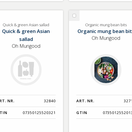
lj
Välj
ick
Organic
Quick & green Asian sallad
Organic mung bean bits
Quick & green Asian
Organic mung bean bit
mung
een
bean
Oh Mungood
sallad
ian
bits
Oh Mungood
llad
RT. NR.
32840
ART. NR.
327
TIN
07350125520321
GTIN
073501255201