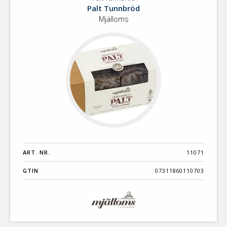
Palt
Benämning A-
Palt Tunnbröd
Tunnbröd
Ö
Mjälloms
Varumärken A-
Ö
Artikelnummer
GTIN
Med bild först
ART. NR.
11071
GTIN
07311860110703