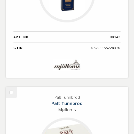
ART. NR.
80143
GTIN
05701155228350
Välj
Palt Tunnbröd
Palt
Palt Tunnbröd
Tunnbröd
Mjälloms