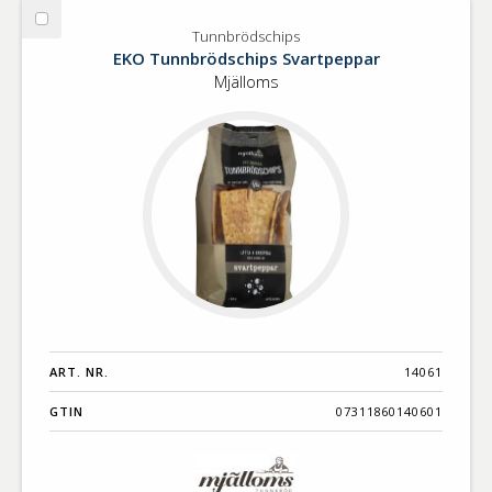
Välj
Tunnbrödschips
Tunnbrödschips
EKO Tunnbrödschips Svartpeppar
Mjälloms
ART. NR.
14061
GTIN
07311860140601