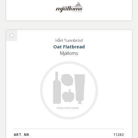
Välj
Hårt Tunnbröd
Hårt
Oat Flatbread
Tunnbröd
Mjälloms
ART. NR.
11282