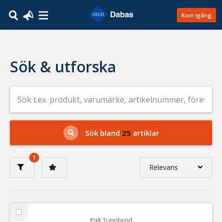
Kom igång
Sök & utforska
Sök
efter
livsmedel
på
t.ex.
produkt,
Sök bland
25
artiklar
varumärke,
artikelnummer,
företag
1
eller
Relevans
GTIN
Relevans
Nyaste
Välj
Palt Tunnbröd