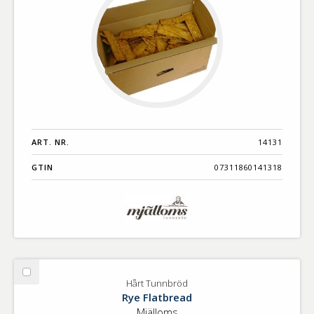
ART. NR.
14131
GTIN
07311860141318
Välj
Hårt Tunnbröd
Hårt
Rye Flatbread
Tunnbröd
Mjälloms