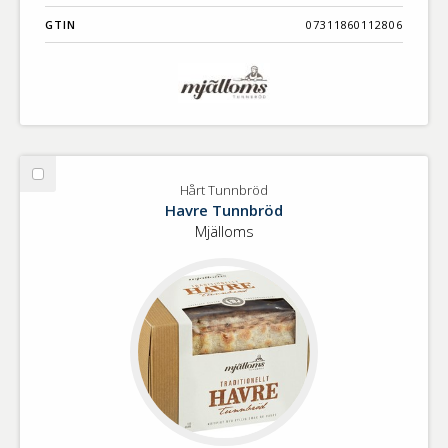
GTIN
07311860112806
Välj
Hårt Tunnbröd
Hårt
Havre Tunnbröd
Tunnbröd
Mjälloms