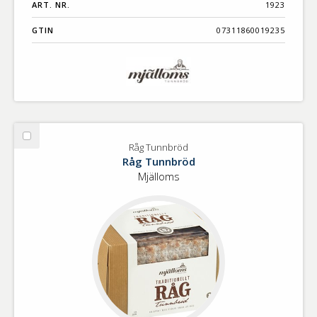
ART. NR.
1923
GTIN
07311860019235
Välj
Råg Tunnbröd
Råg
Råg Tunnbröd
Tunnbröd
Mjälloms