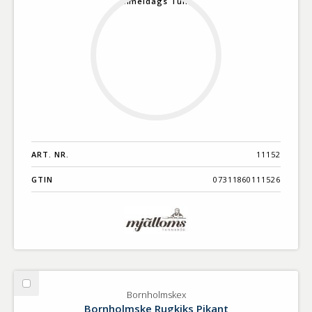
ART. NR.
11152
GTIN
07311860111526
Välj
Bornholmskex
Bornholmskex
Bornholmske Rugkiks Pikant