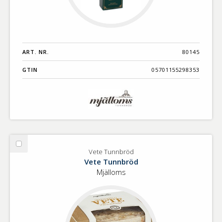
ART. NR.
80145
GTIN
05701155298353
Välj
Vete Tunnbröd
Vete
Vete Tunnbröd
Tunnbröd
Mjälloms