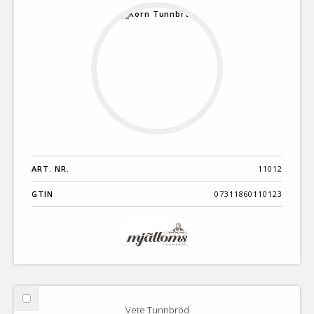
ART. NR.
11012
GTIN
07311860110123
Välj
Vete Tunnbröd