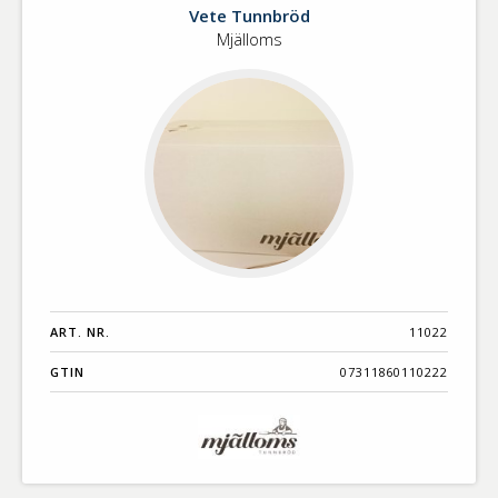
Vete
Vete Tunnbröd
Tunnbröd
Mjälloms
ART. NR.
11022
GTIN
07311860110222