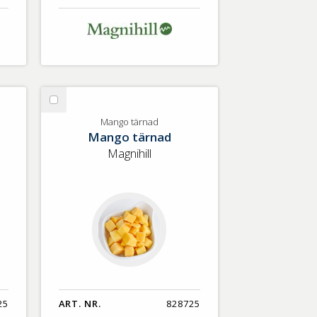
Välj
Mango
Mango tärnad
Mango tärnad
tärnad
Magnihill
25
ART. NR.
828725