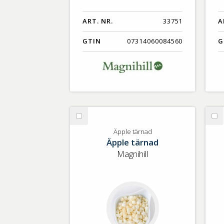
ART. NR.
33751
A
GTIN
07314060084560
G
Välj
Vä
Äpple
Ro
Äpple tärnad
Äpple tärnad
tärnad
tä
KR
Magnihill