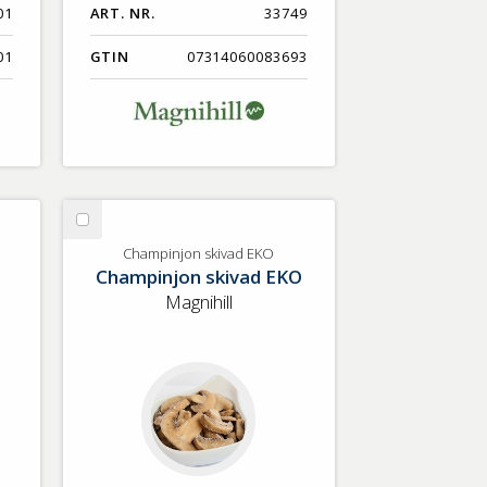
01
ART. NR.
33749
01
GTIN
07314060083693
Välj
Champinjon
Champinjon skivad EKO
Champinjon skivad EKO
skivad
EKO
Magnihill