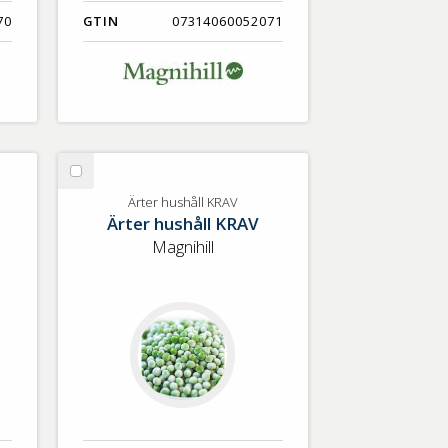
70
GTIN
07314060052071
Välj
Ärter
Ärter hushåll KRAV
Ärter hushåll KRAV
hushåll
KRAV
Magnihill