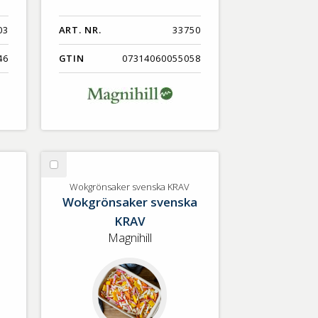
03
ART. NR.
33750
46
GTIN
07314060055058
Välj
Wokgrönsaker
Wokgrönsaker svenska KRAV
Wokgrönsaker svenska
svenska
KRAV
KRAV
Magnihill