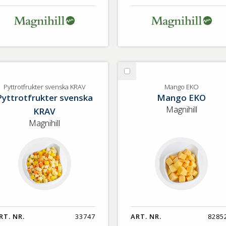
lj
Välj
ttrotfrukter
Mango
Pyttrotfrukter svenska KRAV
Mango EKO
Pyttrotfrukter svenska
Mango EKO
enska
EKO
AV
Magnihill
KRAV
Magnihill
RT. NR.
33747
ART. NR.
8285