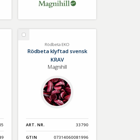
Välj
Rödbeta
Rödbeta EKO
Rödbeta klyftad svensk
EKO
KRAV
Magnihill
05
ART. NR.
33790
49
GTIN
07314060081996