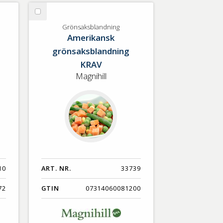
Nyaste
Välj
Benämning A-Ö
Grönsaksblandning
Grönsaksblandning
Amerikansk
Varumärken A-Ö
grönsaksblandning
KRAV
Artikelnummer
Magnihill
GTIN
Med bild först
10
ART. NR.
33739
72
GTIN
07314060081200