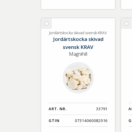
Välj
Vä
Jordärtskocka
Gr
Jordärtskocka skivad svensk KRAV
Jordärtskocka skivad
skivad
svensk
svensk KRAV
KRAV
Magnihill
ART. NR.
33791
A
GTIN
07314060082016
G