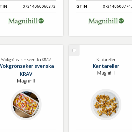
TIN
07314060060373
GTIN
073140600774
lj
Välj
kgrönsaker
Kantareller
Wokgrönsaker svenska KRAV
Kantareller
Wokgrönsaker svenska
Kantareller
enska
AV
Magnihill
KRAV
Magnihill