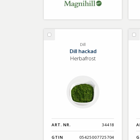
Välj
Vä
Dill
Är
Dill
Dill hackad
sv
KR
Herbafrost
ART. NR.
34418
A
GTIN
05425007725704
G