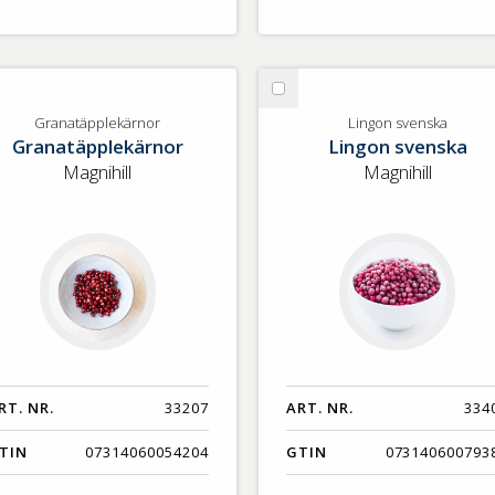
lj
Välj
anatäpplekärnor
Lingon
Granatäpplekärnor
Lingon svenska
Granatäpplekärnor
Lingon svenska
svenska
Magnihill
Magnihill
RT. NR.
33207
ART. NR.
334
TIN
07314060054204
GTIN
073140600793