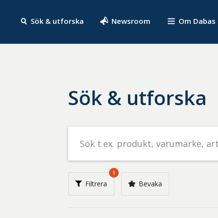
Sök & utforska
Newsroom
Om Dabas
Sök & utforska
Sök
efter
livsmedel
på
1
t.ex.
Filtrera
Bevaka
produkt,
varumärke,
artikelnummer,
företag
eller