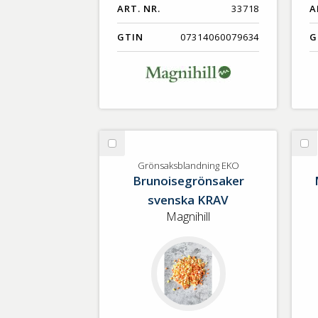
ART. NR.
33718
A
GTIN
07314060079634
G
Välj
Vä
Grönsaksblandning
Mo
Grönsaksblandning EKO
Brunoisegrönsaker
EKO
st
sv
svenska KRAV
KR
Magnihill