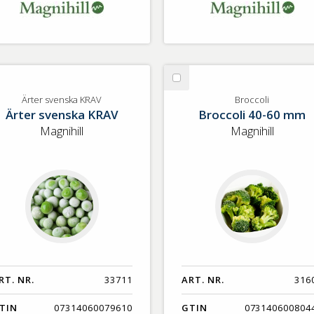
lj
Välj
ter
Broccoli
Ärter svenska KRAV
Broccoli
Ärter svenska KRAV
Broccoli 40-60 mm
enska
AV
Magnihill
Magnihill
RT. NR.
33711
ART. NR.
316
TIN
07314060079610
GTIN
073140600804