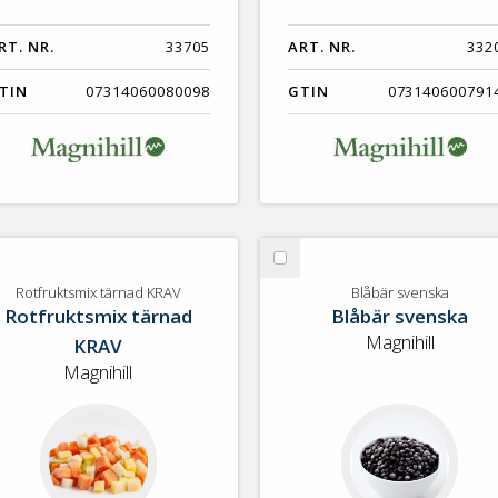
RT. NR.
33705
ART. NR.
332
TIN
07314060080098
GTIN
073140600791
lj
Välj
tfruktsmix
Blåbär
Rotfruktsmix tärnad KRAV
Blåbär svenska
Rotfruktsmix tärnad
Blåbär svenska
rnad
svenska
AV
Magnihill
KRAV
Magnihill