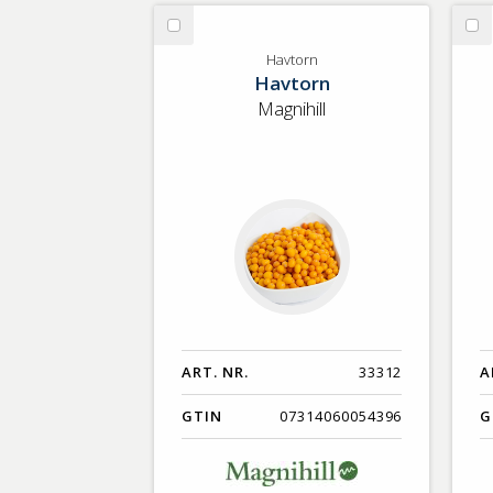
GTIN
Välj
Vä
Havtorn
Ma
Havtorn
Havtorn
KR
Magnihill
ART. NR.
33312
A
GTIN
07314060054396
G