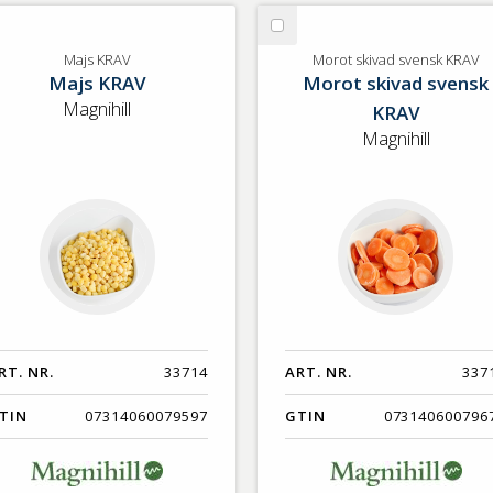
lj
Välj
js
Morot
Majs KRAV
Morot skivad svensk KRAV
Majs KRAV
Morot skivad svensk
AV
skivad
svensk
Magnihill
KRAV
KRAV
Magnihill
RT. NR.
33714
ART. NR.
337
TIN
07314060079597
GTIN
073140600796