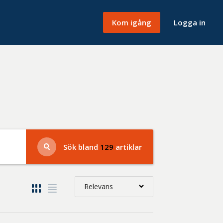
Kom igång
Logga in
Sök bland
129
artiklar
Relevans
Relevans