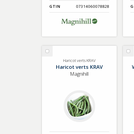
GTIN
07314060078828
G
Välj
Vä
Haricot
Wo
Haricot verts KRAV
Haricot verts KRAV
verts
sv
KRAV
KR
Magnihill