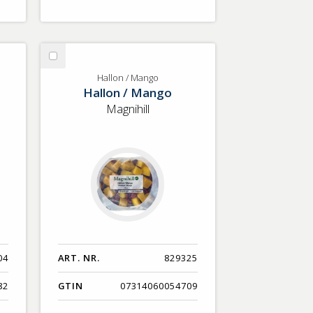
Välj
Hallon
Hallon / Mango
Hallon / Mango
/
Mango
Magnihill
04
ART. NR.
829325
82
GTIN
07314060054709