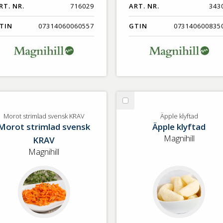
RT. NR.
716029
ART. NR.
343
TIN
07314060060557
GTIN
073140600835
lj
Välj
rot
Äpple
Morot strimlad svensk KRAV
Äpple klyftad
Morot strimlad svensk
Äpple klyftad
rimlad
klyftad
ensk
Magnihill
KRAV
AV
Magnihill