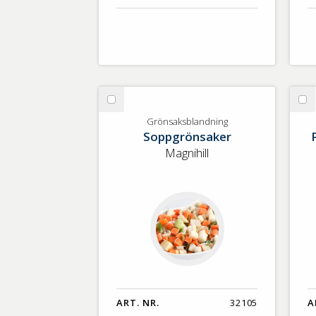
Välj
Vä
Grönsaksblandning
Py
Grönsaksblandning
Soppgrönsaker
sv
KR
Magnihill
ART. NR.
32105
A