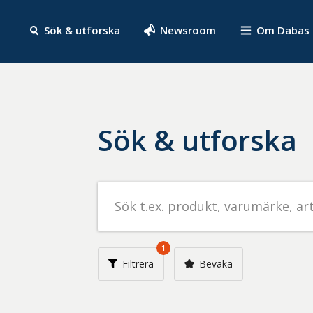
Sök & utforska
Newsroom
Om Dabas
Sök & utforska
Sök
efter
livsmedel
på
1
t.ex.
Filtrera
Bevaka
produkt,
varumärke,
artikelnummer,
företag
eller