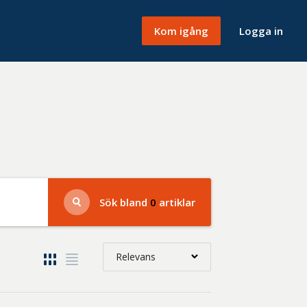
Kom igång
Logga in
Sök bland
0
artiklar
Relevans
Relevans