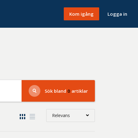
Kom igång
Logga in
Sök bland
0
artiklar
Relevans
Relevans