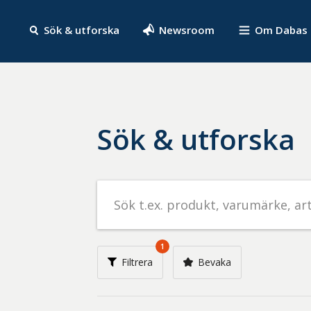
Sök & utforska
Newsroom
Om Dabas
Sök & utforska
Sök
efter
livsmedel
på
1
t.ex.
Filtrera
Bevaka
produkt,
varumärke,
artikelnummer,
företag
eller