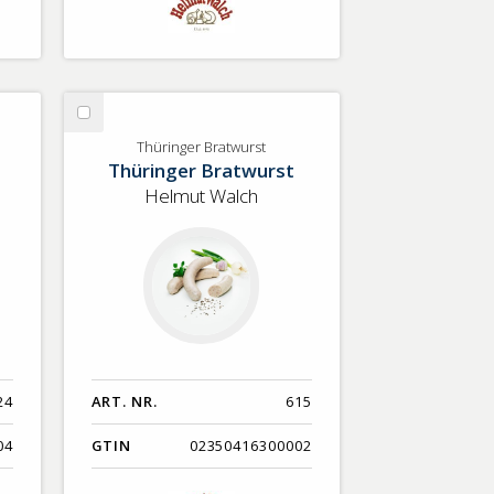
Välj
Thüringer
Thüringer Bratwurst
Thüringer Bratwurst
Bratwurst
Helmut Walch
24
ART. NR.
615
04
GTIN
02350416300002