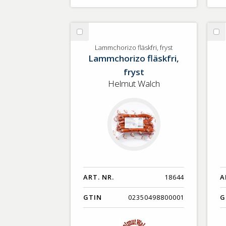
Välj
Vä
Lammchorizo
Ke
Lammchorizo fläskfri, fryst
Lammchorizo fläskfri,
fläskfri,
fryst
fryst
Helmut Walch
ART. NR.
18644
A
GTIN
02350498800001
G