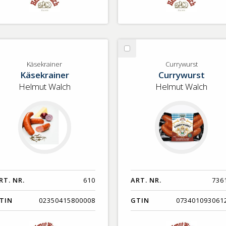
lj
Välj
sekrainer
Currywurst
Käsekrainer
Currywurst
Käsekrainer
Currywurst
Helmut Walch
Helmut Walch
RT. NR.
610
ART. NR.
736
TIN
02350415800008
GTIN
073401093061