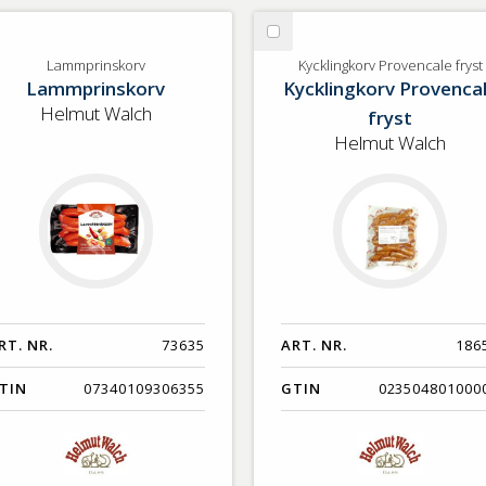
lj
Välj
mmprinskorv
Kycklingkorv
Lammprinskorv
Kycklingkorv Provencale fryst
Lammprinskorv
Kycklingkorv Provenca
Provencale
fryst
Helmut Walch
fryst
Helmut Walch
RT. NR.
73635
ART. NR.
186
TIN
07340109306355
GTIN
023504801000