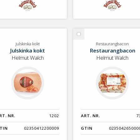
lj
Välj
lskinka
Restaurangbacon
Julskinka kokt
Restaurangbacon
Julskinka kokt
Restaurangbacon
kt
Helmut Walch
Helmut Walch
RT. NR.
1202
ART. NR.
7
TIN
02350412200009
GTIN
023504265000