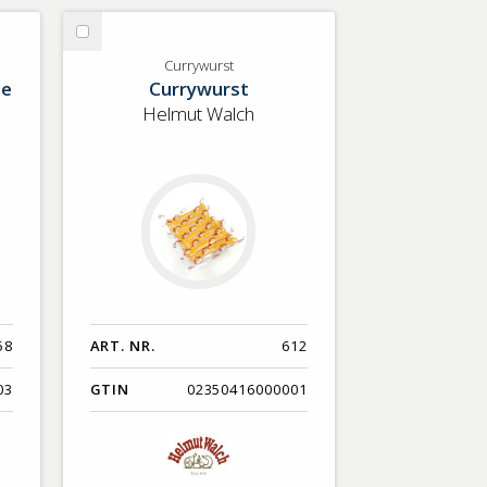
Välj
Currywurst
Currywurst
le
Currywurst
Helmut Walch
58
ART. NR.
612
03
GTIN
02350416000001