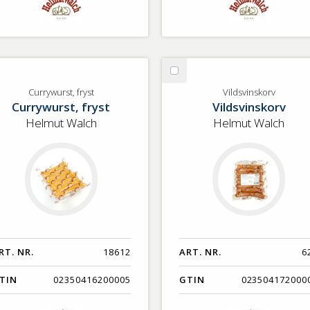
lj
Välj
rrywurst,
Vildsvinskorv
Currywurst, fryst
Vildsvinskorv
Currywurst, fryst
Vildsvinskorv
st
Helmut Walch
Helmut Walch
RT. NR.
18612
ART. NR.
6
TIN
02350416200005
GTIN
023504172000