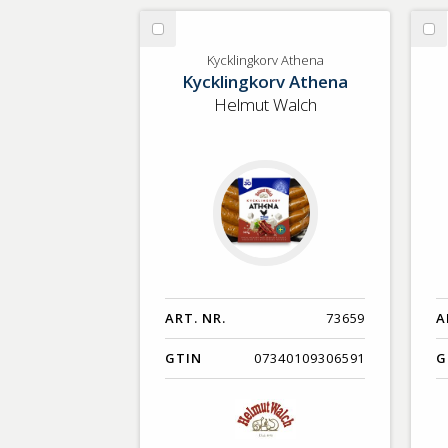
Välj
Vä
Kycklingkorv
La
Kycklingkorv Athena
Kycklingkorv Athena
Athena
Helmut Walch
ART. NR.
73659
A
GTIN
07340109306591
G