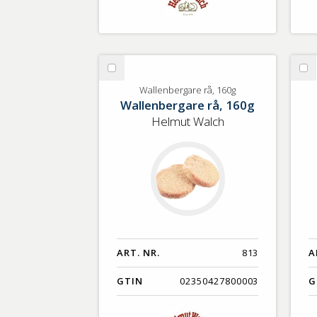
Välj
Vä
Wallenbergare
Kä
Wallenbergare rå, 160g
Wallenbergare rå, 160g
rå,
160g
Helmut Walch
ART. NR.
813
A
GTIN
02350427800003
G