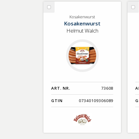
GTIN
Välj
Vä
Kosakenwurst
Pr
Kosakenwurst
Kosakenwurst
Helmut Walch
ART. NR.
73608
A
GTIN
07340109306089
G