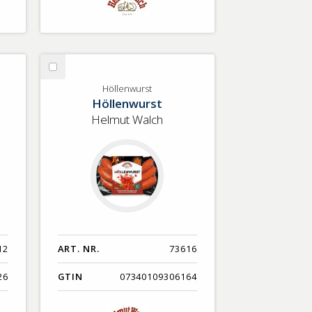
Välj
Höllenwurst
Höllenwurst
Höllenwurst
Helmut Walch
12
ART. NR.
73616
26
GTIN
07340109306164