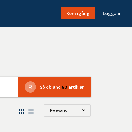
Kom igång
Logga in
Sök bland
80
artiklar
Relevans
Relevans