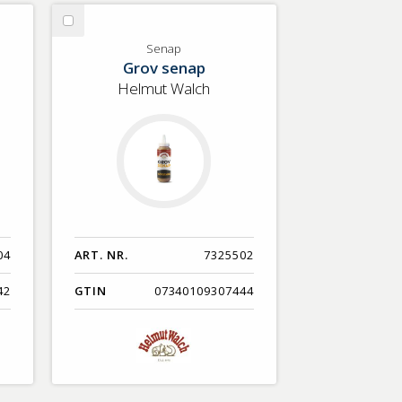
Nyaste
Välj
Benämning A-Ö
Senap
Senap
Grov senap
Varumärken A-Ö
Helmut Walch
Artikelnummer
GTIN
Med bild först
04
ART. NR.
7325502
42
GTIN
07340109307444