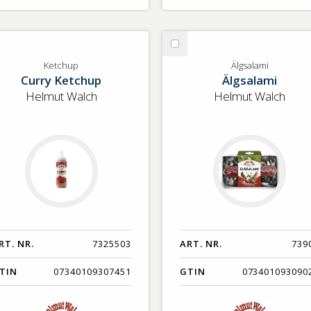
lj
Välj
tchup
Älgsalami
Ketchup
Älgsalami
Curry Ketchup
Älgsalami
Helmut Walch
Helmut Walch
RT. NR.
7325503
ART. NR.
739
TIN
07340109307451
GTIN
073401093090