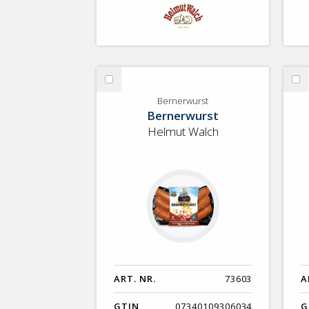
Välj
Vä
Bernerwurst
Pr
Bernerwurst
Bernerwurst
Helmut Walch
ART. NR.
73603
A
GTIN
07340109306034
G