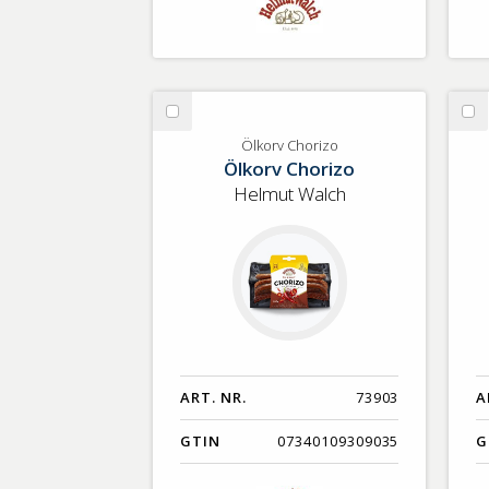
Välj
Vä
Ölkorv
Cu
Ölkorv Chorizo
Ölkorv Chorizo
Chorizo
fry
Helmut Walch
ART. NR.
73903
A
GTIN
07340109309035
G