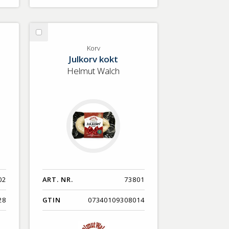
Välj
Korv
Korv
Julkorv kokt
Helmut Walch
02
ART. NR.
73801
28
GTIN
07340109308014