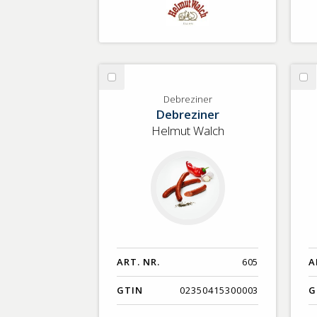
Välj
Vä
Debreziner
Ju
Debreziner
Debreziner
ko
Helmut Walch
ART. NR.
605
A
GTIN
02350415300003
G