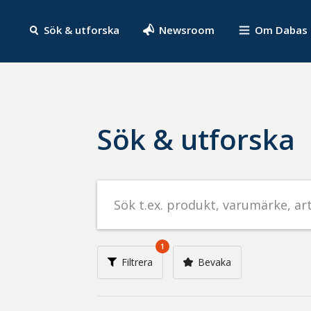
Sök & utforska
Newsroom
Om Dabas
Sök & utforska
Sök
efter
livsmedel
på
1
t.ex.
Filtrera
Bevaka
produkt,
varumärke,
artikelnummer,
företag
eller