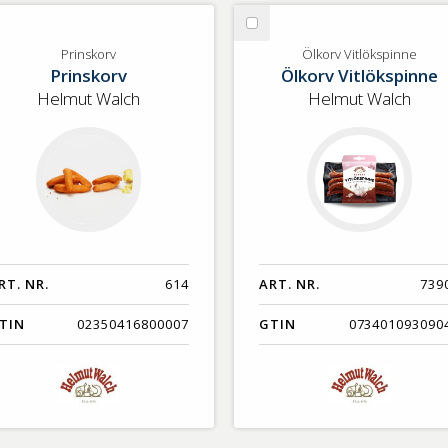
lj
Välj
inskorv
Ölkorv
Prinskorv
Ölkorv Vitlökspinne
Prinskorv
Ölkorv Vitlökspinne
Vitlökspinne
Helmut Walch
Helmut Walch
RT. NR.
614
ART. NR.
739
TIN
02350416800007
GTIN
073401093090