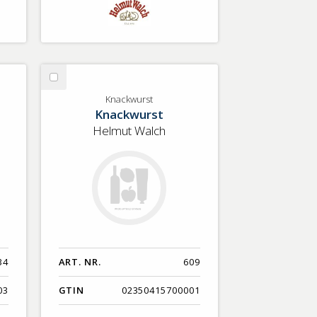
Välj
Knackwurst
Knackwurst
Knackwurst
Helmut Walch
34
ART. NR.
609
03
GTIN
02350415700001