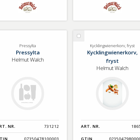
lj
Välj
essylta
Kycklingwienerkorv,
Pressylta
Kycklingwienerkorv, fryst
Pressylta
Kycklingwienerkorv,
fryst
Helmut Walch
fryst
Helmut Walch
RT. NR.
731212
ART. NR.
186
TIN
07350478100003
GTIN
023504798000