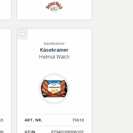
Välj
Käsekrainer
Käsekrainer
Käsekrainer
Helmut Walch
55
ART. NR.
73610
06
GTIN
07340109306102