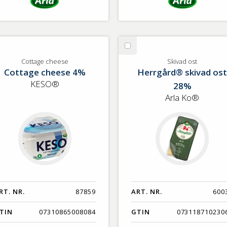
lj
Välj
ttage
Skivad
Cottage cheese
Skivad ost
Cottage cheese 4%
Herrgård® skivad ost
eese
ost
KESO®
28%
Arla Ko®
RT. NR.
87859
ART. NR.
600
TIN
07310865008084
GTIN
073118710230