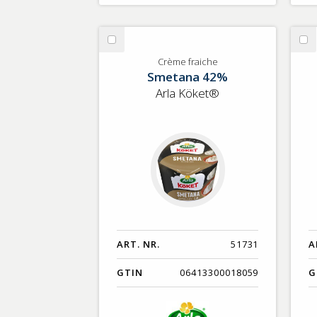
Välj
Vä
Crème
Fä
Crème fraiche
Smetana 42%
fraiche
Arla Köket®
ART. NR.
51731
A
GTIN
06413300018059
G