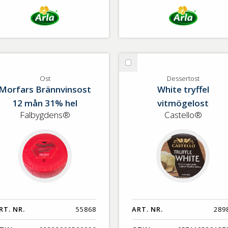
lj
Välj
t
Dessertost
Ost
Dessertost
Morfars Brännvinsost
White tryffel
12 mån 31% hel
vitmögelost
Falbygdens®
Castello®
RT. NR.
55868
ART. NR.
289