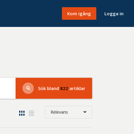
Kom igång
Logga in
Sök bland
822
artiklar
Relevans
Relevans