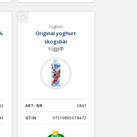
Välj
Yoghurt
Yoghurt
%
Original yoghurt
skogsbär
Yoggi®
02
ART. NR.
2841
43
GTIN
07310865018472