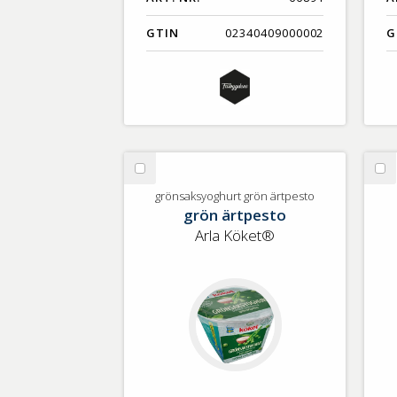
GTIN
02340409000002
G
Välj
Vä
grönsaksyoghurt
Mi
grönsaksyoghurt grön ärtpesto
grön ärtpesto
grön
yo
ärtpesto
ma
Arla Köket®
1,
%