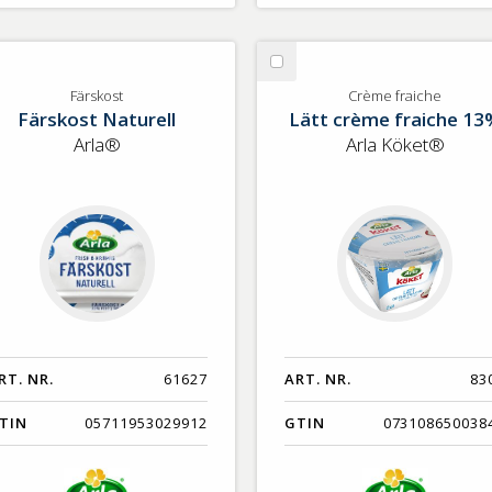
lj
Välj
rskost
Crème
Färskost
Crème fraiche
Färskost Naturell
Lätt crème fraiche 13
fraiche
Arla®
Arla Köket®
RT. NR.
61627
ART. NR.
83
TIN
05711953029912
GTIN
073108650038