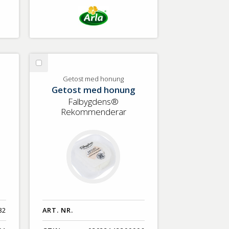
Välj
Getost
Getost med honung
Getost med honung
med
honung
Falbygdens®
Rekommenderar
82
ART. NR.