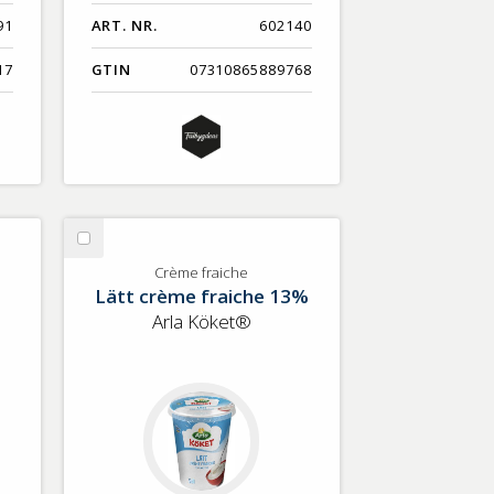
91
ART. NR.
602140
17
GTIN
07310865889768
Välj
Crème
Crème fraiche
Lätt crème fraiche 13%
fraiche
Arla Köket®