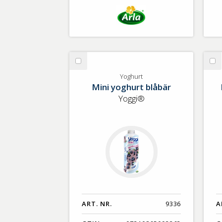
Välj
Vä
Yoghurt
Os
Yoghurt
Mini yoghurt blåbär
Yoggi®
ART. NR.
9336
A