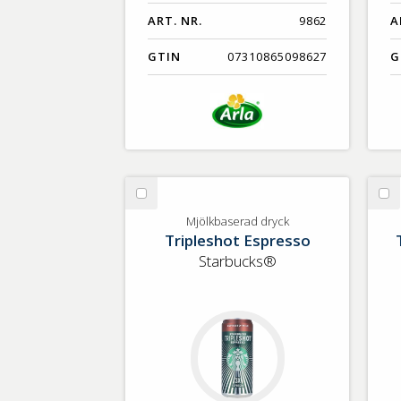
ART. NR.
9862
A
GTIN
07310865098627
G
Välj
Vä
Mjölkbaserad
Mj
Mjölkbaserad dryck
Tripleshot Espresso
dryck
dr
Starbucks®