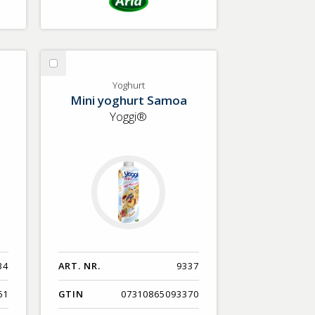
Välj
Yoghurt
Yoghurt
Mini yoghurt Samoa
Yoggi®
34
ART. NR.
9337
61
GTIN
07310865093370