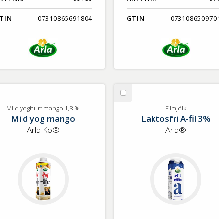
TIN
07310865691804
GTIN
073108650970
lj
Välj
ld
Filmjölk
Mild yoghurt mango 1,8 %
Filmjölk
Mild yog mango
Laktosfri A-fil 3%
ghurt
ngo
Arla Ko®
Arla®
8