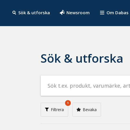
Sök & utforska
Newsroom
Om Dabas
Sök & utforska
Sök
efter
livsmedel
på
1
t.ex.
Filtrera
Bevaka
produkt,
varumärke,
artikelnummer,
företag
eller