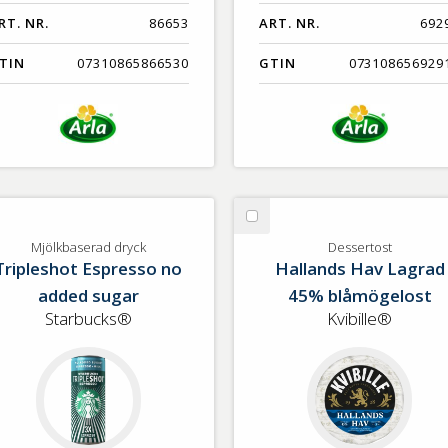
RT. NR.
86653
ART. NR.
692
TIN
07310865866530
GTIN
073108656929
lj
Välj
ölkbaserad
Dessertost
Mjölkbaserad dryck
Dessertost
Tripleshot Espresso no
Hallands Hav Lagrad
yck
added sugar
45% blåmögelost
Starbucks®
Kvibille®