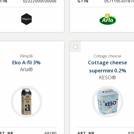
TIN
02322000500006
GTIN
057119530187
lj
Välj
lmjölk
Cottage
Filmjölk
Cottage cheese
Eko A-fil 3%
Cottage cheese
cheese
Arla®
supermini 0.2%
KESO®
RT. NR.
69180
ART. NR.
97