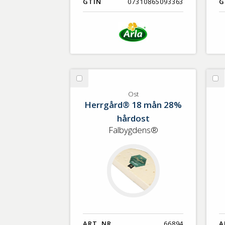
GTIN
07310865093363
G
Välj
Vä
Ost
Fi
Ost
Herrgård® 18 mån 28%
hårdost
Falbygdens®
ART. NR.
66894
A