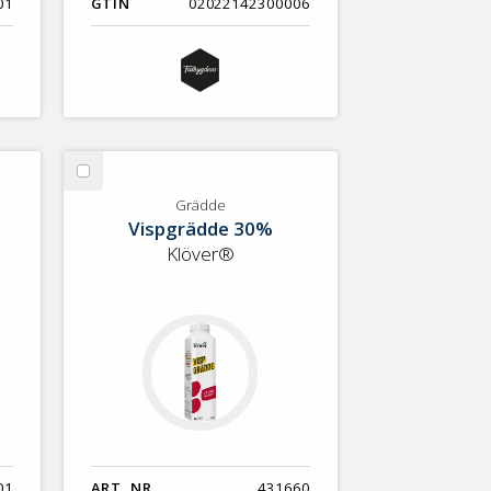
01
GTIN
02022142300006
Välj
Grädde
Grädde
Vispgrädde 30%
Klöver®
01
ART. NR.
431660