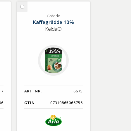
Nyaste
Välj
Benämning A-Ö
Grädde
Grädde
Kaffegrädde 10%
Varumärken A-Ö
Kelda®
Artikelnummer
GTIN
Med bild först
17
ART. NR.
6675
06
GTIN
07310865066756