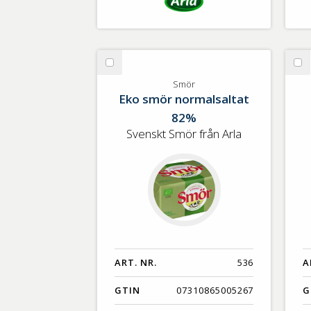
Välj
Vä
Smör
Co
Smör
Eko smör normalsaltat
ch
82%
Svenskt Smör från Arla
ART. NR.
536
A
GTIN
07310865005267
G