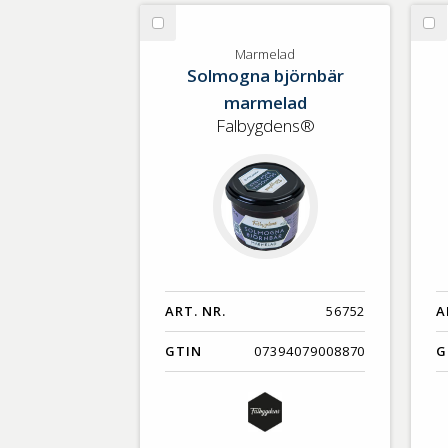
GTIN
Välj
Vä
Marmelad
Yo
Marmelad
Solmogna björnbär
marmelad
Falbygdens®
ART. NR.
56752
A
GTIN
07394079008870
G