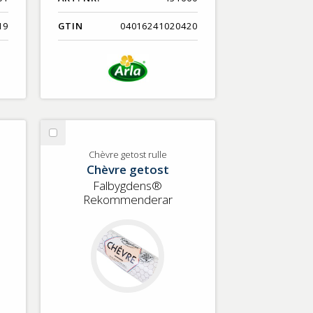
19
GTIN
04016241020420
Välj
Chèvre
Chèvre getost rulle
Chèvre getost
getost
rulle
Falbygdens®
Rekommenderar