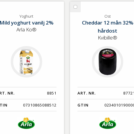
lj
Välj
ghurt
Ost
Yoghurt
Ost
Mild yoghurt vanilj 2%
Cheddar 12 mån 32%
Arla Ko®
hårdost
Kvibille®
RT. NR.
8851
ART. NR.
8772
TIN
07310865088512
GTIN
023401019000