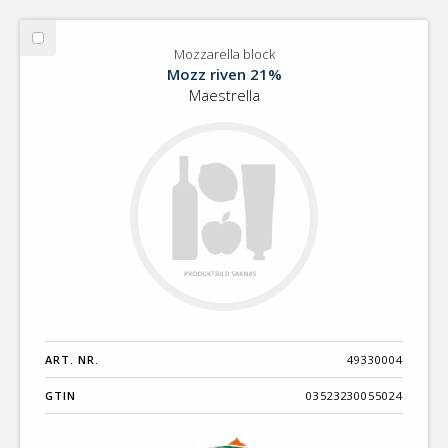
Välj
Mozzarella block
Mozzarella
Mozz riven 21%
block
Maestrella
ART. NR.
49330004
GTIN
03523230055024