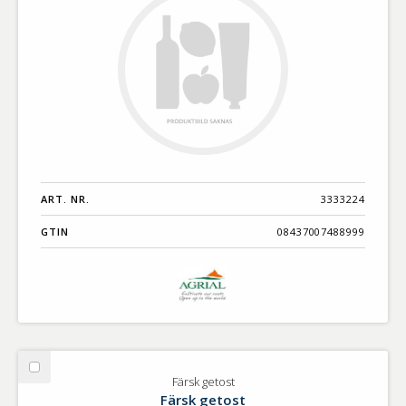
ART. NR.
3333224
GTIN
08437007488999
Välj
Färsk getost
Färsk
Färsk getost
getost