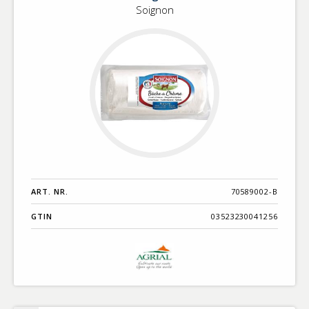
Soignon
ART. NR.
70589002-B
GTIN
03523230041256