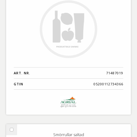
ART. NR.
71487019
GTIN
05200112734366
Välj
Smörrullar saltad
Smörrullar