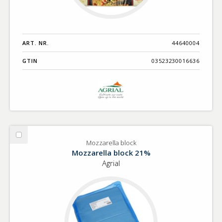
ART. NR.
44640004
GTIN
03523230016636
Välj
Mozzarella block
Mozzarella
Mozzarella block 21%
block
Agrial