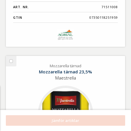
ART. NR.
71511008
GTIN
07350118251959
Välj
Mozzarella tärnad
Mozzarella
Mozzarella tärnad 23,5%
tärnad
Maestrella
Jämför artiklar