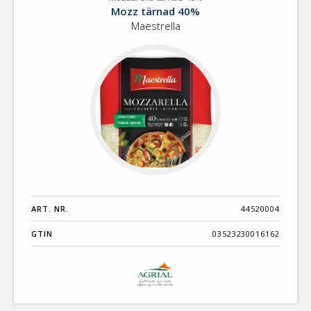
Mozzarella
Benämning A-
Mozz tärnad 40%
tärnad
Ö
Maestrella
40%
Varumärken A-
Ö
Artikelnummer
GTIN
Med bild först
ART. NR.
44520004
GTIN
03523230016162