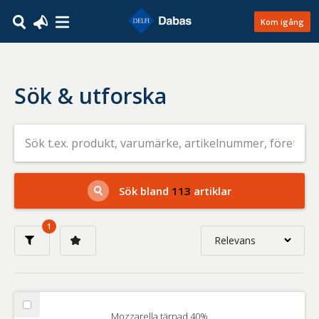
Kom igång
Sök & utforska
Sök
efter
livsmedel
på
t.ex.
produkt,
Sök bland
113
artiklar
varumärke,
artikelnummer,
företag
1
eller
Relevans
GTIN
Relevans
Nyaste
Välj
Mozzarella tärnad 40%