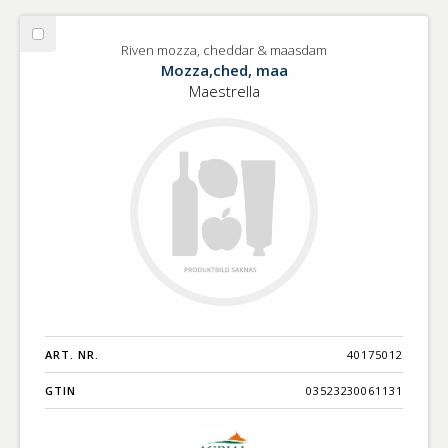
Välj
Riven mozza, cheddar & maasdam
Riven
Mozza,ched, maa
mozza,
Maestrella
cheddar
&
maasdam
ART. NR.
40175012
GTIN
03523230061131