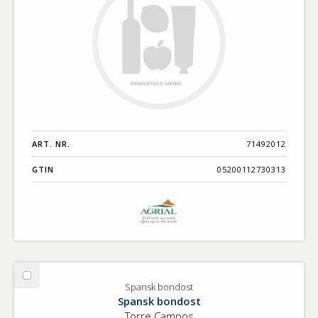
ART. NR.
71492012
GTIN
05200112730313
Välj
Spansk bondost
Spansk
Spansk bondost
bondost
Torre Campos