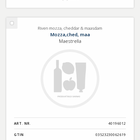
Välj
Riven mozza, cheddar & maasdam
Riven
Mozza,ched, maa
mozza,
Maestrella
cheddar
&
maasdam
ART. NR.
40196012
GTIN
03523230062619