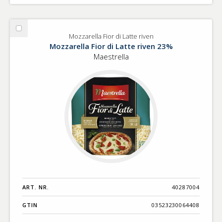
Välj
Mozzarella Fior di Latte riven
Mozzarella
Mozzarella Fior di Latte riven 23%
Fior
Maestrella
di
Latte
riven
ART. NR.
40287004
GTIN
03523230064408