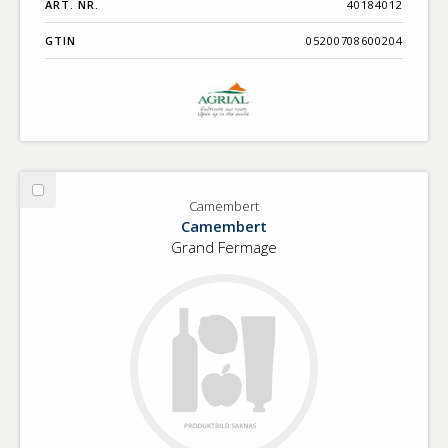
ART. NR.
40184012
GTIN
05200708600204
Välj
Camembert
Camembert
Camembert
Grand Fermage