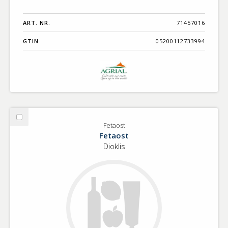
ART. NR.
71457016
GTIN
05200112733994
Välj
Fetaost
Fetaost
Fetaost
Dioklis