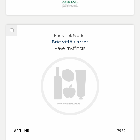
Välj
Brie vitlök & örter
Brie
Brie vitlök örter
vitlök
Pave d'Affinois
&
örter
ART. NR.
7922