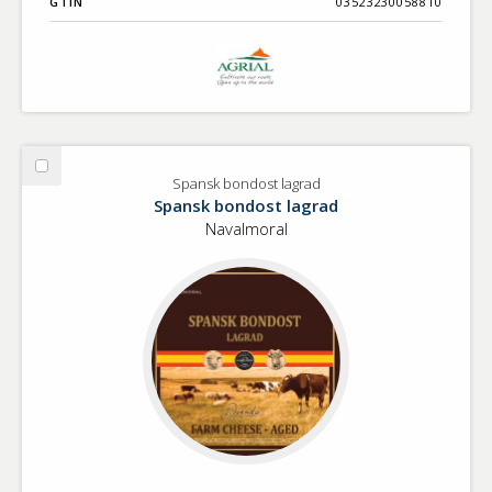
GTIN
03523230058810
Välj
Spansk bondost lagrad
Spansk
Spansk bondost lagrad
bondost
Navalmoral
lagrad