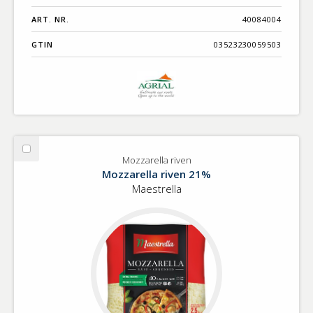
ART. NR.
40084004
GTIN
03523230059503
Välj
Mozzarella riven
Mozzarella
Mozzarella riven 21%
riven
Maestrella