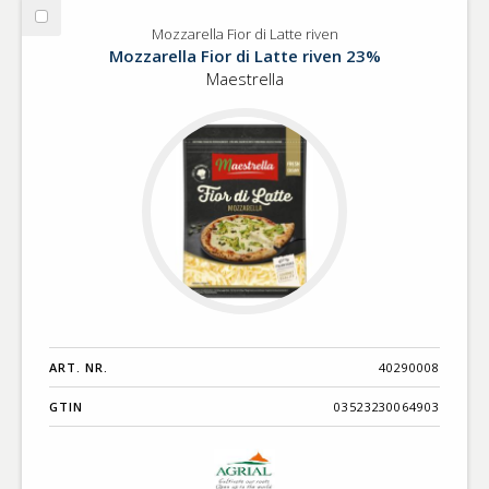
Välj
Mozzarella Fior di Latte riven
Mozzarella
Mozzarella Fior di Latte riven 23%
Fior
Maestrella
di
Latte
riven
ART. NR.
40290008
GTIN
03523230064903