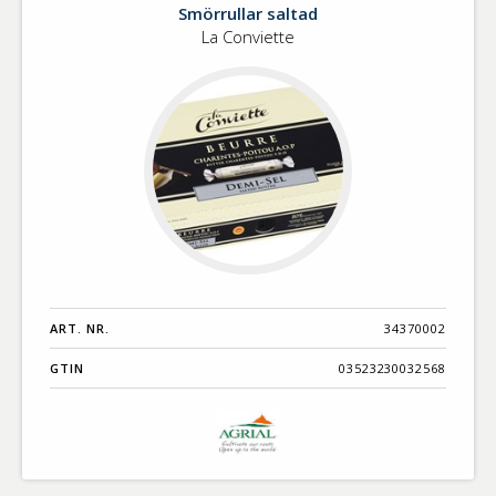
Smörrullar saltad
saltad
La Conviette
ART. NR.
34370002
GTIN
03523230032568