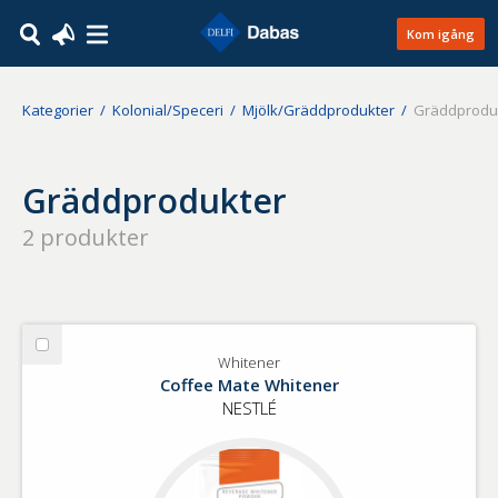
Kom igång
Kategorier
Kolonial/Speceri
Mjölk/Gräddprodukter
Gräddprodu
Gräddprodukter
2
produkter
Välj
Whitener
Whitener
Coffee Mate Whitener
NESTLÉ