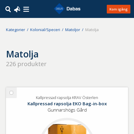
Kom igång
Kategorier
Kolonial/Speceri
Matoljor
Matolja
Matolja
226
produkter
Välj
Kallpressad rapsolja KRAV Österlen
Kallpressad
Kallpressad rapsolja EKO Bag-in-box
rapsolja
Gunnarshögs Gård
KRAV
Österlen