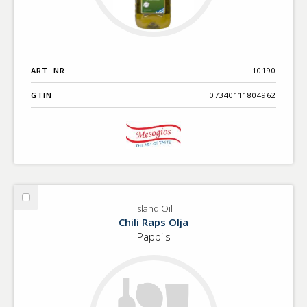
ART. NR.
10190
GTIN
07340111804962
Välj
Island Oil
Island
Chili Raps Olja
Oil
Pappi's