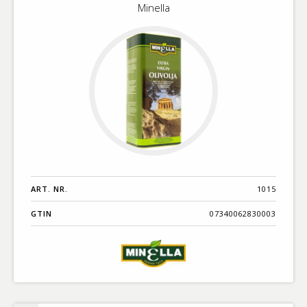
Minella
Virgin
ART. NR.
1015
GTIN
07340062830003