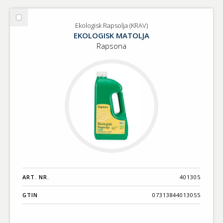
Välj
Ekologisk Rapsolja (KRAV)
Ekologisk
EKOLOGISK MATOLJA
Rapsolja
Rapsona
(KRAV)
ART. NR.
401305
GTIN
07313844013055