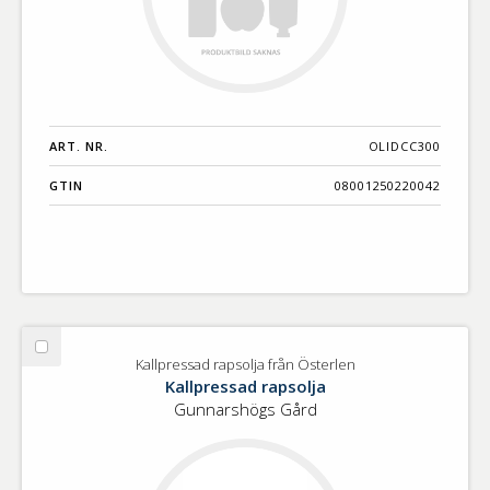
ART. NR.
OLIDCC300
GTIN
08001250220042
Välj
Kallpressad rapsolja från Österlen
Kallpressad
Kallpressad rapsolja
rapsolja
Gunnarshögs Gård
från
Österlen