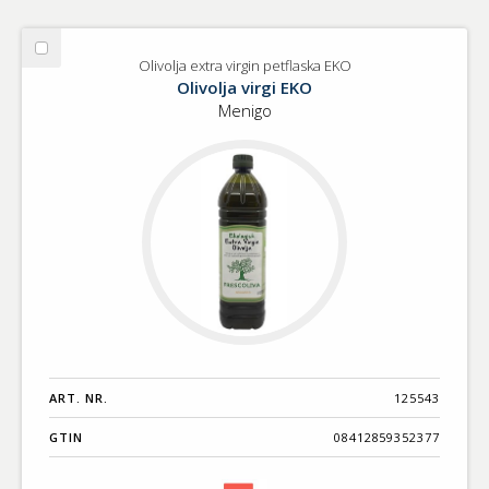
Välj
Olivolja extra virgin petflaska EKO
Olivolja
Olivolja virgi EKO
extra
Menigo
virgin
petflaska
EKO
ART. NR.
125543
GTIN
08412859352377