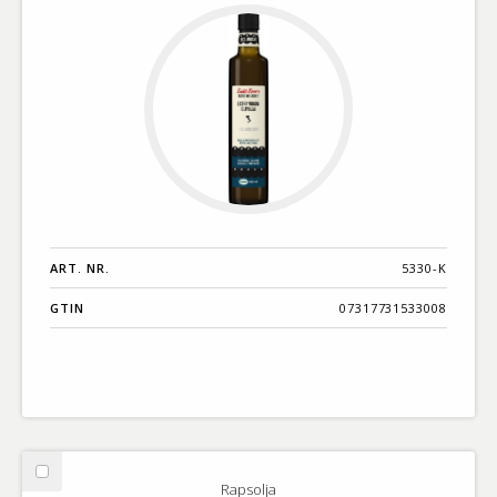
ART. NR.
5330-K
GTIN
07317731533008
Välj
Rapsolja