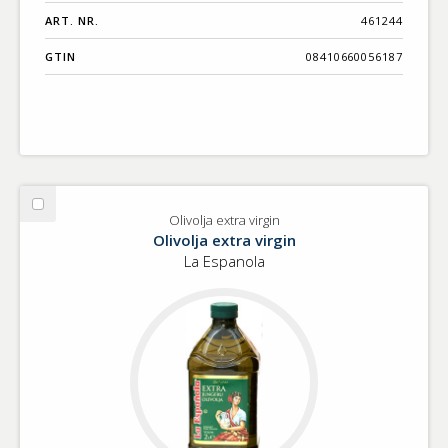
ART. NR.
461244
GTIN
08410660056187
Välj
Olivolja extra virgin
Olivolja
Olivolja extra virgin
extra
La Espanola
virgin