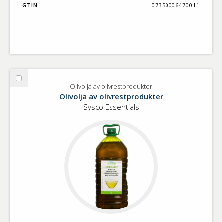
GTIN
07350006470011
Välj
Olivolja av olivrestprodukter
Olivolja
Olivolja av olivrestprodukter
av
Sysco Essentials
olivrestprodukter