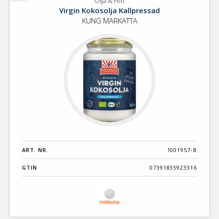
Olja & Fett
Olja
Virgin Kokosolja Kallpressad
&
KUNG MARKATTA
Fett
ART. NR.
1001957-B
GTIN
07391835923316