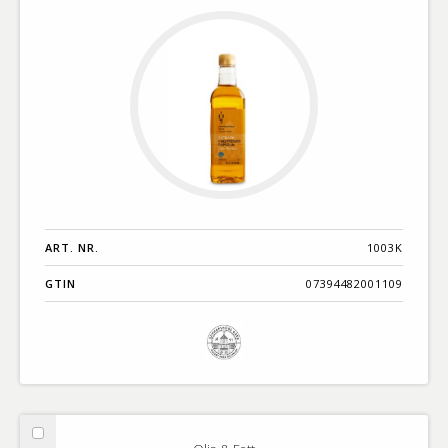
Österlen
ART. NR.
1003K
GTIN
07394482001109
Välj