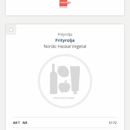
Välj
Frityrolja
Frityrolja
Frityrolja
Nordic Haskal Vegetal
ART. NR.
5172