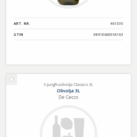
ART. NR.
461335
GTIN
08410660056163
Välj
X-jungfruolivolja Classico 3L
X-
Olivolja 3L
jungfruolivolja
De Cecco
Classico
3L