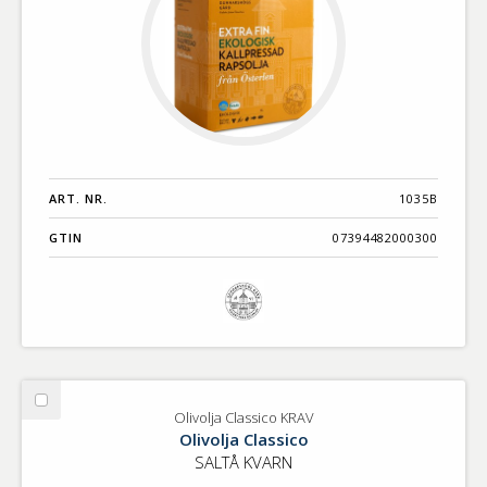
ART. NR.
1035B
GTIN
07394482000300
Välj
Olivolja Classico KRAV
Olivolja
Olivolja Classico
Classico
SALTÅ KVARN
KRAV