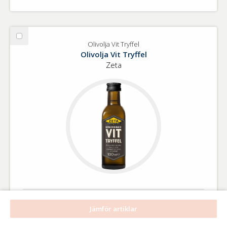
Välj
Olivolja Vit Tryffel
Olivolja
Olivolja Vit Tryffel
Vit
Zeta
Tryffel
ART. NR.
1520
Jämför artiklar
GTIN
00000073517597