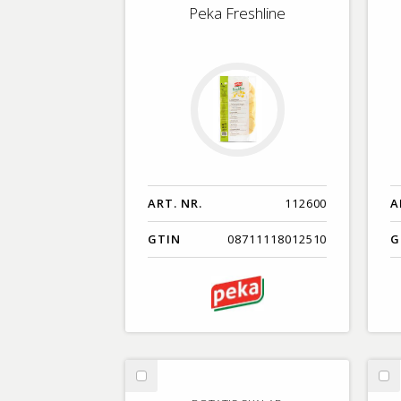
Peka Freshline
ART. NR.
112600
A
GTIN
08711118012510
G
Välj
Vä