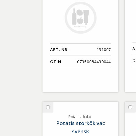
A
ART. NR.
131007
G
GTIN
07350084430044
Välj
Vä
Potatis
Po
Potatis skalad
Potatis storkök vac
skalad
sk
svensk