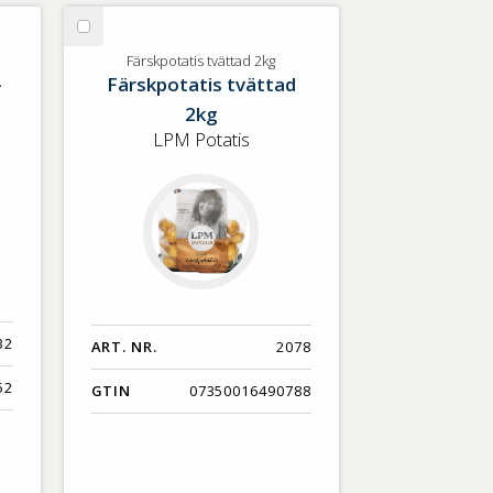
Välj
Färskpotatis
Färskpotatis tvättad 2kg
-
Färskpotatis tvättad
tvättad
2kg
2kg
LPM Potatis
32
ART. NR.
2078
52
GTIN
07350016490788