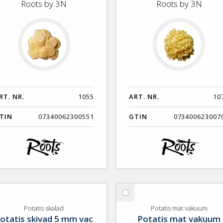
Roots by 3N
Roots by 3N
RT. NR.
1055
ART. NR.
10
TIN
07340062300551
GTIN
073400623007
lj
Välj
tatis
Potatis
Potatis skalad
Potatis mat vakuum
otatis skivad 5 mm vac
Potatis mat vakuum
alad
mat