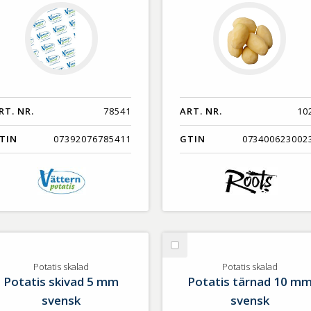
RT. NR.
78541
ART. NR.
10
TIN
07392076785411
GTIN
073400623002
lj
Välj
tatis
Potatis
Potatis skalad
Potatis skalad
Potatis skivad 5 mm
Potatis tärnad 10 m
alad
skalad
svensk
svensk