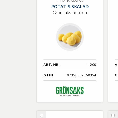
POTATIS
Ro
POTATIS SKALAD
POTATIS SKALAD
SKALAD
Grönsaksfabriken
ART. NR.
1200
A
GTIN
07350082560354
G
Välj
Vä