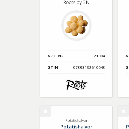
Roots by 3N
ART. NR.
21004
A
GTIN
07393132610043
G
Välj
Vä
Potatishalvor
Po
Potatishalvor
Potatishalvor
P
sk