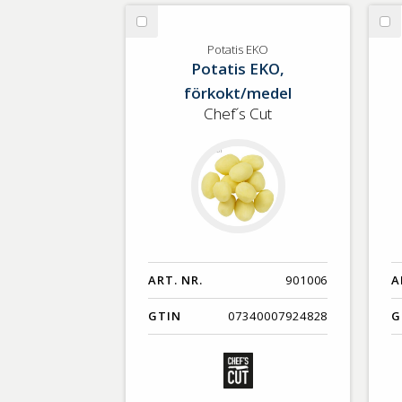
Välj
Vä
Potatis
Po
Potatis EKO
Potatis EKO,
EKO
förkokt/medel
Chef´s Cut
ART. NR.
901006
A
GTIN
07340007924828
G