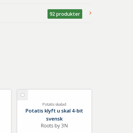
92
produkter
Välj
Potatis
Potatis skalad
Potatis klyft u skal 4-bit
skalad
svensk
Roots by 3N