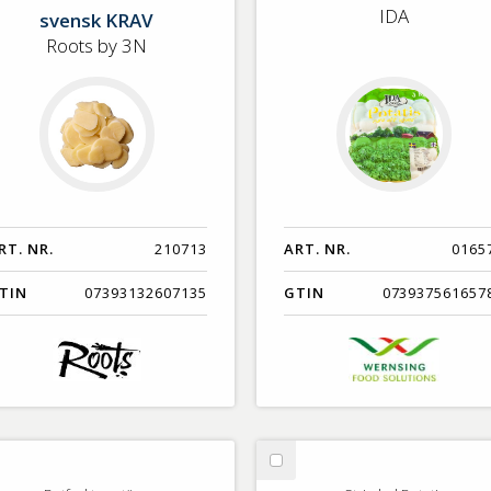
vakuum
IDA
svensk KRAV
Roots by 3N
RT. NR.
210713
ART. NR.
0165
TIN
07393132607135
GTIN
073937561657
lj
Välj