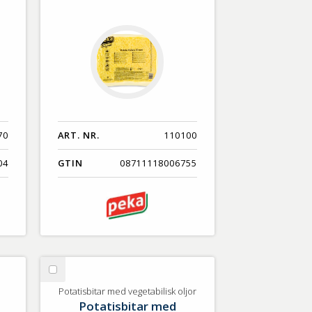
70
ART. NR.
110100
04
GTIN
08711118006755
Välj
Potatisbitar
Potatisbitar med vegetabilisk oljor
Potatisbitar med
med