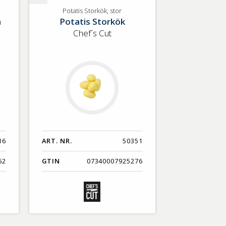
Potatis
Potatis Storkök, stor
m
Potatis Storkök
Storkök,
stor
Chef´s Cut
36
ART. NR.
50351
62
GTIN
07340007925276