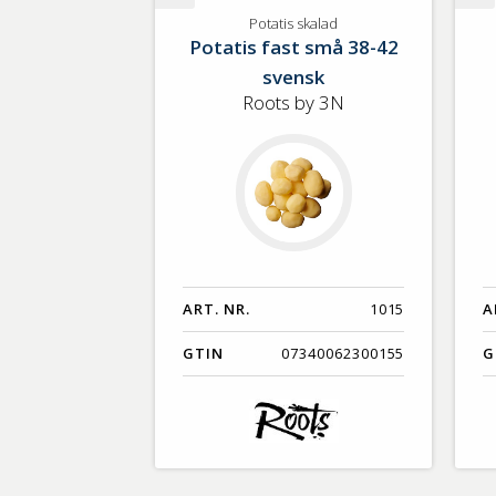
Potatis
Po
Potatis skalad
Potatis fast små 38-42
skalad
svensk
Roots by 3N
ART. NR.
1015
A
GTIN
07340062300155
G