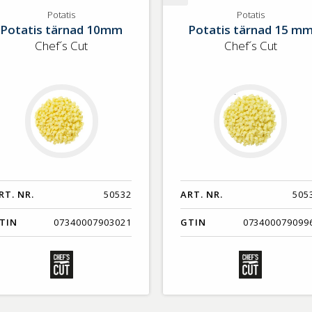
tatis
Potatis
Potatis
Potatis
Potatis tärnad 10mm
Potatis tärnad 15 m
Chef´s Cut
Chef´s Cut
RT. NR.
50532
ART. NR.
505
TIN
07340007903021
GTIN
073400079099