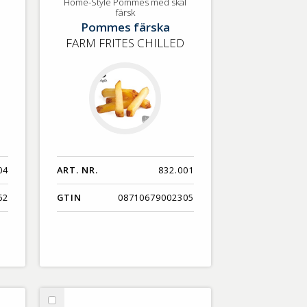
Home-
Home-Style Pommes med skal
färsk
Style
Pommes färska
Pommes
FARM FRITES CHILLED
med
skal
färsk
04
ART. NR.
832.001
62
GTIN
08710679002305
Välj