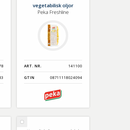
vegetabilisk
vegetabilisk oljor
oljor
Peka Freshline
78
ART. NR.
141100
83
GTIN
08711118024094
Välj