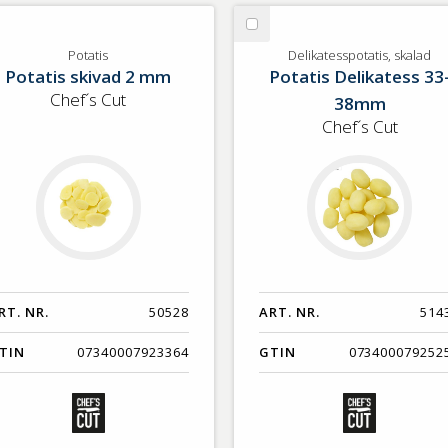
lj
Välj
tatis
Delikatesspotatis,
Potatis
Delikatesspotatis, skalad
Potatis skivad 2 mm
Potatis Delikatess 33
skalad
Chef´s Cut
38mm
Chef´s Cut
RT. NR.
50528
ART. NR.
514
TIN
07340007923364
GTIN
073400079252