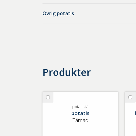
Övrig potatis
Produkter
Välj
Vä
potatis
Fö
potatis tä
potatis
tä
sk
po
Tärnad
Mi