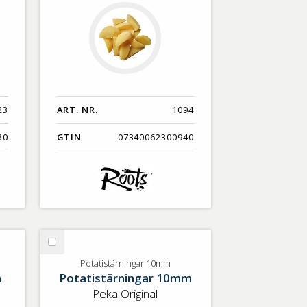
23
ART. NR.
1094
30
GTIN
07340062300940
Välj
Potatistärningar
Potatistärningar 10mm
m
Potatistärningar 10mm
10mm
Peka Original