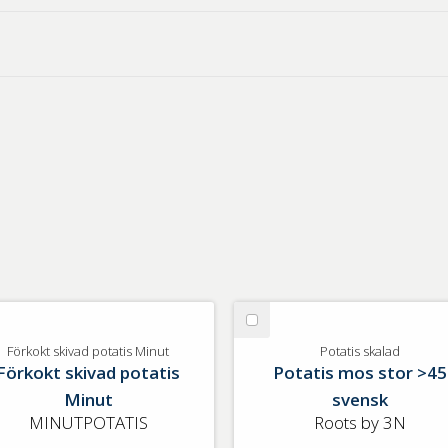
lj
Välj
rkokt
Potatis
Förkokt skivad potatis Minut
Potatis skalad
Förkokt skivad potatis
Potatis mos stor >45
ivad
skalad
tatis
Minut
svensk
nut
MINUTPOTATIS
Roots by 3N