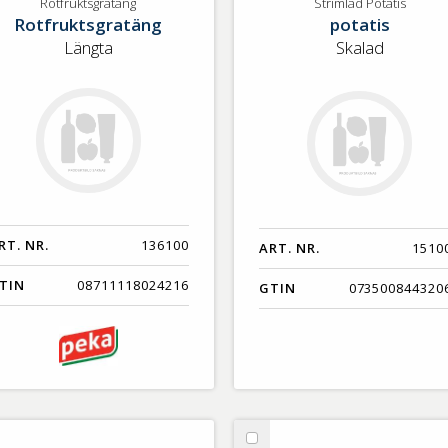
tfruktsgratäng
Strimlad
Rotfruktsgratäng
Strimlad Potatis
Rotfruktsgratäng
potatis
Potatis
Längta
Skalad
RT. NR.
136100
ART. NR.
1510
TIN
08711118024216
GTIN
073500844320
lj
Välj