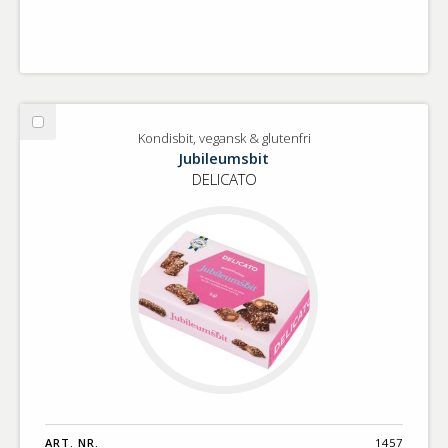
Välj
Kondisbit, vegansk & glutenfri
Kondisbit,
Jubileumsbit
vegansk
DELICATO
&
glutenfri
ART. NR.
1457