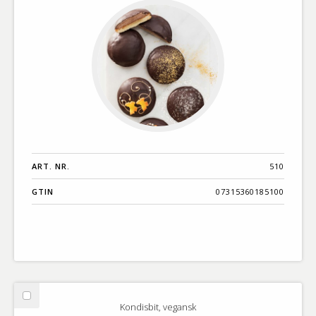
ART. NR.
510
GTIN
07315360185100
Välj
Kondisbit, vegansk
Kondisbit,