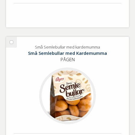
Välj
Små Semlebullar med kardemumma
Små
Små Semlebullar med Kardemumma
Semlebullar
PÅGEN
med
kardemumma