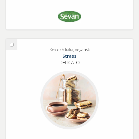
Välj
Kex och kaka, vegansk
Kex
Strass
och
DELICATO
kaka,
vegansk