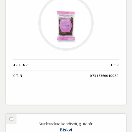
ART. NR.
1507
GTIN
07315360010082
Välj
Styckpackad kondisbit, glutenfri
Styckpackad
Biskvi
kondisbit,