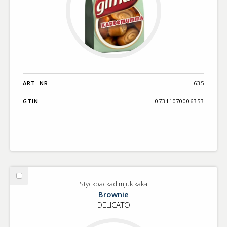
ART. NR.
635
GTIN
07311070006353
Välj
Styckpackad mjuk kaka
Styckpackad
Brownie
mjuk
DELICATO
kaka