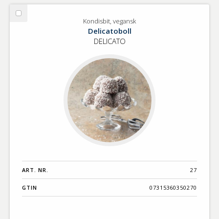
Välj
Kondisbit, vegansk
Kondisbit,
Delicatoboll
vegansk
DELICATO
ART. NR.
27
GTIN
07315360350270