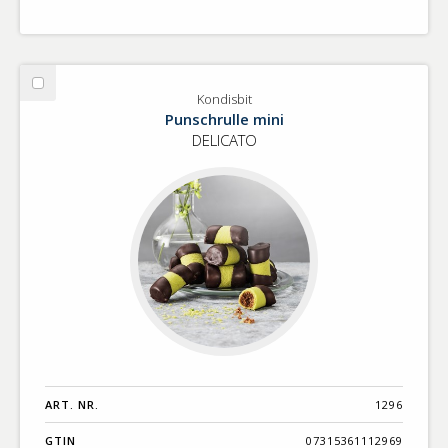
Välj
Kondisbit
Kondisbit
Punschrulle mini
DELICATO
ART. NR.
1296
GTIN
07315361112969