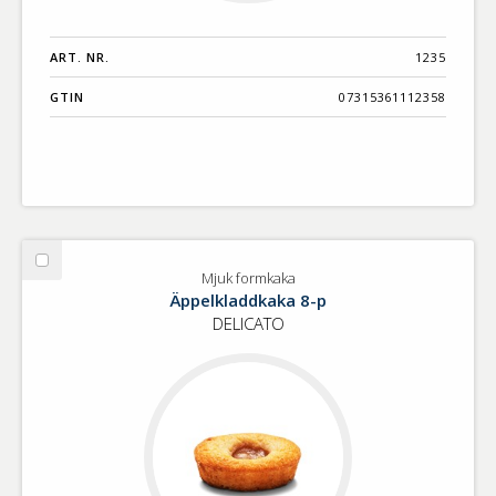
ART. NR.
1235
GTIN
07315361112358
Välj
Mjuk formkaka
Mjuk
Äppelkladdkaka 8-p
formkaka
DELICATO