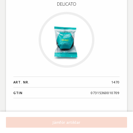
DELICATO
glutenfri
ART. NR.
1470
GTIN
07315360010709
Jämför artiklar