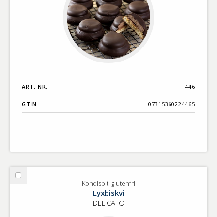
ART. NR.
446
GTIN
07315360224465
Välj
Kondisbit, glutenfri
Kondisbit,
Lyxbiskvi
glutenfri
DELICATO