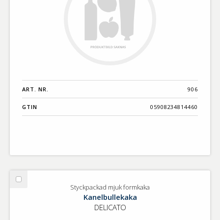
ART. NR.
906
GTIN
05908234814460
Välj
Styckpackad mjuk formkaka
Styckpackad
Kanelbullekaka
mjuk
DELICATO
formkaka