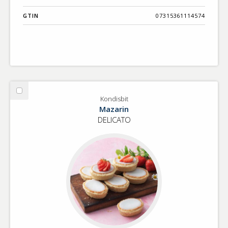
GTIN
07315361114574
Välj
Kondisbit
Kondisbit
Mazarin
DELICATO