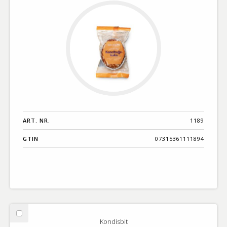
ART. NR.
1189
GTIN
07315361111894
Välj
Kondisbit
Kondisbit