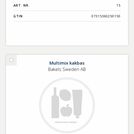
ART. NR.
15
GTIN
07315360250150
Multimix kakbas
Välj
Multimix
Bakels Sweden AB
kakbas