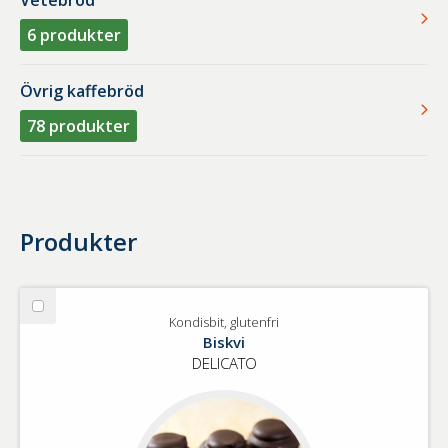
Vetebröd
6
produkter
Övrig kaffebröd
78
produkter
Produkter
Välj
Kondisbit, glutenfri
Kondisbit,
Biskvi
glutenfri
DELICATO