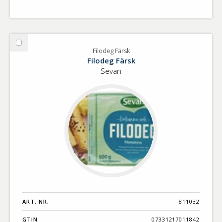
Välj
Filodeg Färsk
Filodeg
Filodeg Färsk
Färsk
Sevan
ART. NR.
811032
GTIN
07331217011842