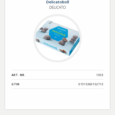
Delicatoboll
vegansk
DELICATO
ART. NR.
1303
GTIN
07315360152713