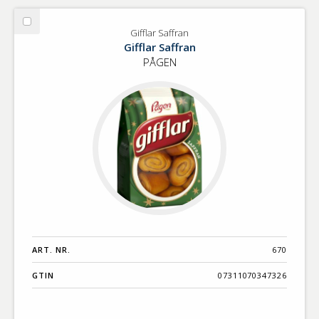
Välj
Gifflar Saffran
Gifflar
Gifflar Saffran
Saffran
PÅGEN
ART. NR.
670
GTIN
07311070347326