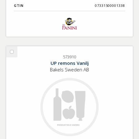
GTIN
07331500001338
Välj
573910
573910
UP remons Vanilj
Bakels Sweden AB