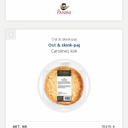
Välj
Ost & skink-paj
Ost
Ost & skink-paj
&
Carolines kök
skink-
paj
ART. NR.
70670-K