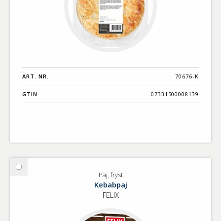
ART. NR.
70676-K
GTIN
07331500008139
Välj
Paj, fryst
Paj,
Kebabpaj
fryst
FELIX