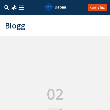
Kom igång
Blogg
02
oktober