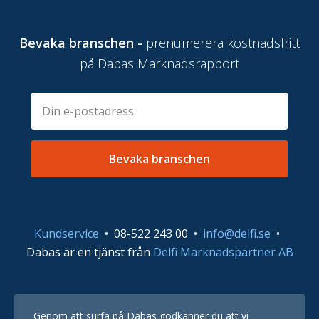
Bevaka branschen -
prenumerera kostnadsfritt
på Dabas Marknadsrapport
E-
Skicka
postadress
Bevaka branschen
Kundservice
•
08-522 243 00
•
info@delfi.se
•
Dabas är en tjänst från
Delfi Marknadspartner AB
Genom att surfa på Dabas godkänner du att vi