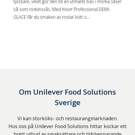
tjockare, vilket gör den till en utmärkt bas i mörka såser
så som rödvinssås. Med Knorr Professional DEMI-
GLACE får du smaken av rostat kött o...
Om
Unilever Food Solutions
Sverige
Vi kan storköks- och restaurangmarknaden.
Hos oss på Unilever Food Solutions hittar kockar ett
brett utbud av smaksättare och tidsbesparande