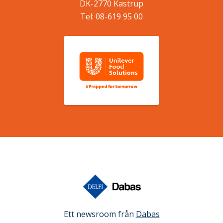
DK-2770
Kastrup
Tel:
08-619 95 00
Ett newsroom från
Dabas