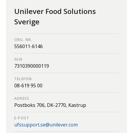
Unilever Food Solutions
Sverige
ORG. NR.
556011-6146
GLN
7310390000119
TELEFON
08-619 95 00
ADRESS
Postboks 706,
DK-2770,
Kastrup
E-POST
ufssupport.se@unilever.com