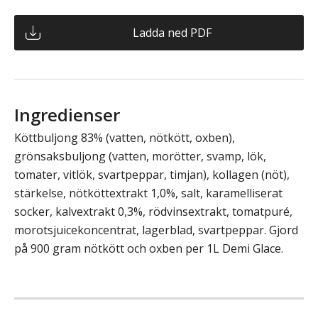
Ladda ned PDF
Ingredienser
Köttbuljong 83% (vatten, nötkött, oxben),
grönsaksbuljong (vatten, morötter, svamp, lök,
tomater, vitlök, svartpeppar, timjan), kollagen (nöt),
stärkelse, nötköttextrakt 1,0%, salt, karamelliserat
socker, kalvextrakt 0,3%, rödvinsextrakt, tomatpuré,
morotsjuicekoncentrat, lagerblad, svartpeppar. Gjord
på 900 gram nötkött och oxben per 1L Demi Glace.