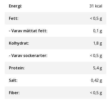
Energi
:
31
kcal
Fett
:
<
0,5
g
- Varav mättat fett
:
0,1
g
Kolhydrat
:
1,8
g
- Varav sockerarter
:
<
0,5
g
Protein
:
5,4
g
Salt
:
0,42
g
Fiber
:
<
0,5
g