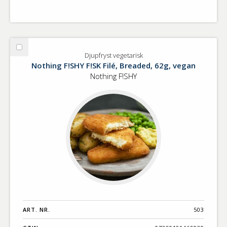
Välj
Djupfryst vegetarisk
Djupfryst
Nothing F!SHY F!SK Filé, Breaded, 62g, vegan
vegetarisk
Nothing F!SHY
ART. NR.
503