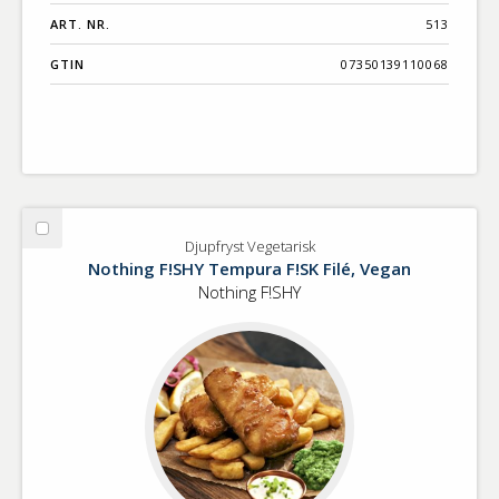
ART. NR.
513
GTIN
07350139110068
Välj
Djupfryst Vegetarisk
Djupfryst
Nothing F!SHY Tempura F!SK Filé, Vegan
Vegetarisk
Nothing F!SHY