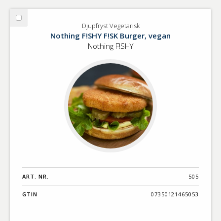
Välj
Djupfryst Vegetarisk
Djupfryst
Nothing F!SHY F!SK Burger, vegan
Vegetarisk
Nothing F!SHY
ART. NR.
505
GTIN
07350121465053