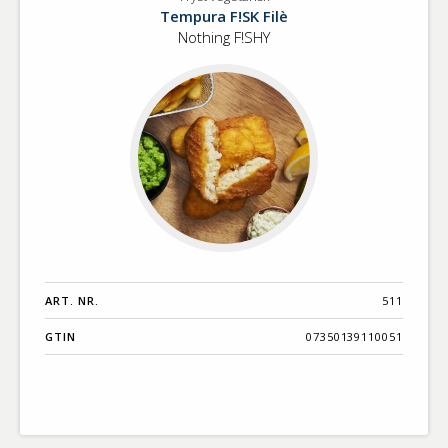
Fryst
Benämning A-
Tempura F!SK Filè
vegetarisk
Ö
Nothing F!SHY
Varumärken A-
Ö
Artikelnummer
GTIN
Med bild först
ART. NR.
511
GTIN
07350139110051