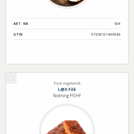
ART. NR.
504
GTIN
07350121465046
Välj
Fryst vegetarisk
Fryst
L@X Filé
vegetarisk
Nothing F!SHY