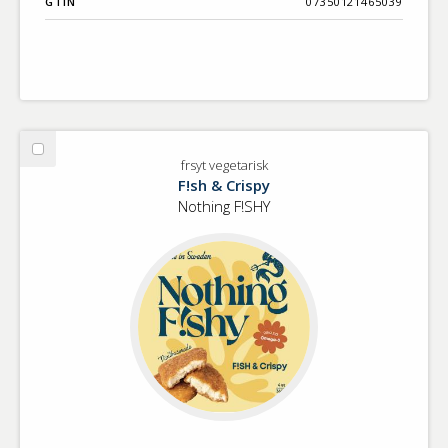
GTIN
07350121465039
Välj
frsyt vegetarisk
frsyt
F!sh & Crispy
vegetarisk
Nothing F!SHY