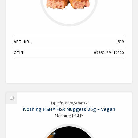
ART. NR.
509
GTIN
07350139110020
Välj
Djupfryst Vegetarisk
Djupfryst
Nothing F!SHY F!SK Nuggets 25g – Vegan
Vegetarisk
Nothing F!SHY