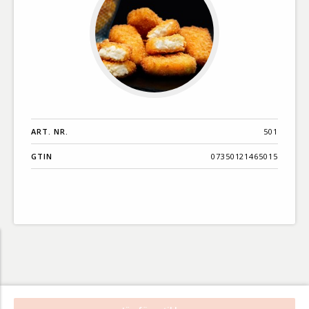
ART. NR.
501
GTIN
07350121465015