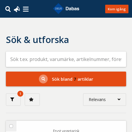
Kom igång
Sök & utforska
Sök
efter
livsmedel
på
t.ex.
produkt,
Sök bland
7
artiklar
varumärke,
artikelnummer,
företag
1
eller
Relevans
GTIN
Relevans
Nyaste
Välj
Fryst vegetarisk