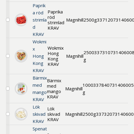
Paprik
Paprika
a röd
röd
strimla
Magnihill
2500g
33712
07314060
strimlad
Välj
d
Paprika
KRAV
röd
KRAV
strimlad
Wokmi
KRAV
Wokmix
x
2500
33731
073140600
Hong
Hong
Magnihill
Kong
Välj
g
Kong
Wokmix
KRAV
Hong
KRAV
Kong
Bärmix
KRAV
Bärmix
med
1000
33784
0731406005
med
Magnihill
mango
Välj
mango
g
Bärmix
KRAV
KRAV
med
mango
Lök
Lök
KRAV
skivad
skivad
Magnihill
2500g
33732
073140600
Välj
KRAV
KRAV
Lök
skivad
Spenat
KRAV