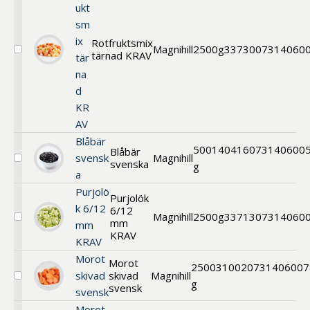
ukt
sm
ix
Rotfruktsmix
Magnihill
2500g
33730
07314060
tärnad KRAV
Välj
tär
Rotfruktsmix
na
tärnad
d
KRAV
KR
AV
Blåbär
500
140416
073140600
Blåbär
svensk
Magnihill
svenska
Välj
g
a
Blåbär
svenska
Purjolö
Purjolök
k 6/12
6/12
Magnihill
2500g
33713
07314060
mm
Välj
mm
Purjolök
KRAV
KRAV
6/12
mm
Morot
Morot
2500
31002
0731406007
KRAV
skivad
skivad
Magnihill
Välj
g
svensk
svensk
Morot
skivad
Morot