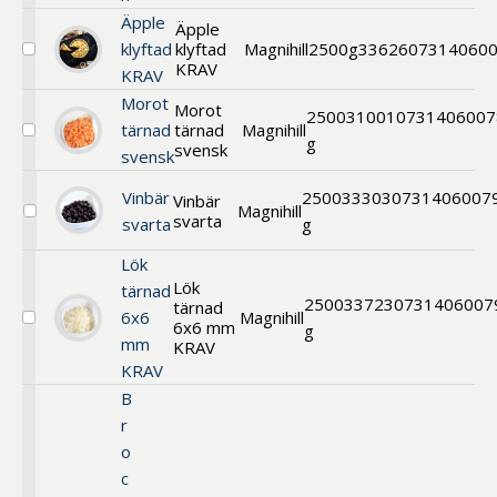
blad
portion
Äpple
Äpple
klyftad
klyftad
Magnihill
2500g
33626
07314060
Välj
KRAV
KRAV
Äpple
klyftad
Morot
Morot
KRAV
2500
31001
0731406007
tärnad
tärnad
Magnihill
Välj
g
svensk
svensk
Morot
tärnad
svensk
Vinbär
2500
33303
0731406007
Vinbär
Magnihill
svarta
Välj
svarta
g
Vinbär
svarta
Lök
Lök
tärnad
2500
33723
0731406007
tärnad
6x6
Magnihill
6x6 mm
Välj
g
mm
Lök
KRAV
EKO
KRAV
B
r
o
c