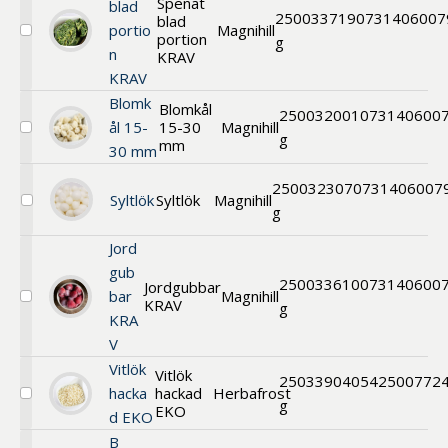
Spenat
blad
2500
33719
0731406007
blad
portio
Magnihill
portion
Välj
g
n
Spenat
KRAV
blad
KRAV
portion
Blomk
KRAV
Blomkål
2500
32001
073140600
ål 15-
15-30
Magnihill
Välj
g
mm
30 mm
Blomkål
2500
32307
0731406007
Syltlök
Syltlök
Magnihill
Välj
g
Syltlök
Jord
gub
2500
33610
073140600
Jordgubbar
bar
Magnihill
KRAV
Välj
g
KRA
Jordgubbar
KRAV
V
Vitlök
Vitlök
250
33904
0542500772
hacka
hackad
Herbafrost
Välj
g
EKO
d EKO
Vitlök
hackad
B