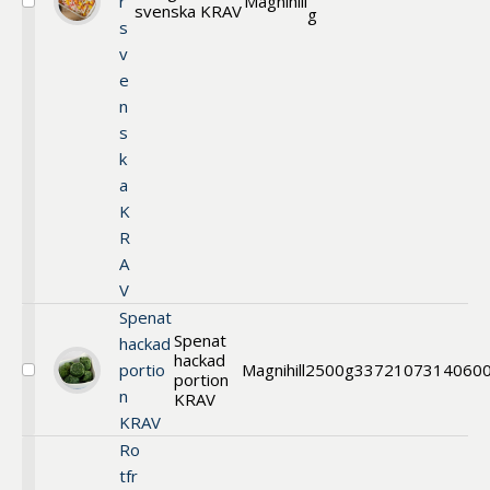
r
Magnihill
svenska KRAV
Välj
g
s
Wokgrönsaker
svenska
v
KRAV
e
n
s
k
a
K
R
A
V
Spenat
Spenat
hackad
hackad
portio
Magnihill
2500g
33721
07314060
portion
Välj
n
Spenat
KRAV
hackad
KRAV
portion
Ro
KRAV
tfr