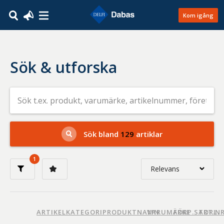
Kom igång
Sök & utforska
Sök
efter
livsmedel
på
t.ex.
produkt,
Sök bland
129
artiklar
varumärke,
artikelnummer,
företag
1
eller
Relevans
GTIN
Relevans
Nyaste
ARTIKELKATEGORI
PRODUKTNAMN
VARUMÄRKE
FÖRP.STORL.
ART.N