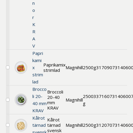
n
o
r
K
R
A
V
Papri
kami
Paprikamix
x
Magnihill
2500g
31709
07314060
strimlad
Välj
strim
Paprikamix
strimlad
lad
Brocco
Broccoli
li 20-
2500
33716
073140600
20-40
Magnihill
mm
Välj
40 mm
g
Broccoli
KRAV
KRAV
KRAV
Kålrot
Kålrot
tärnad
tärnad
Magnihill
2500g
31207
07314060
Välj
svensk
svensk
Kålrot