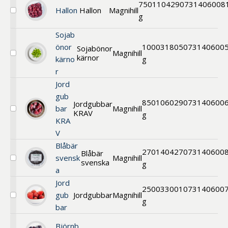
750
110429
0731406008
Hallon
Hallon
Magnihill
Välj
g
Hallon
Sojab
önor
1000
31805
073140600
Sojabönor
Magnihill
kärnor
Välj
kärno
g
Sojabönor
r
kärnor
Jord
gub
850
106029
073140600
Jordgubbar
bar
Magnihill
KRAV
Välj
g
KRA
Jordgubbar
KRAV
V
Blåbär
270
140427
073140600
Blåbär
svensk
Magnihill
svenska
Välj
g
a
Blåbär
svenska
Jord
2500
33001
073140600
gub
Jordgubbar
Magnihill
Välj
g
bar
Jordgubbar
Björnb