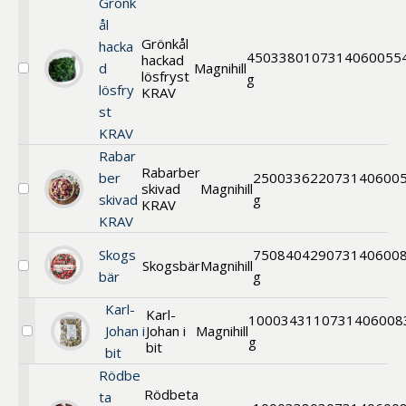
Grönk
ål
Grönkål
hacka
450
33801
07314060055
hackad
d
Magnihill
lösfryst
Välj
g
lösfry
Grönkål
KRAV
KRAV
st
KRAV
Rabar
Rabarber
ber
2500
33622
073140600
skivad
Magnihill
Välj
skivad
g
KRAV
Rabarber
KRAV
skivad
KRAV
Skogs
750
840429
073140600
Skogsbär
Magnihill
Välj
bär
g
Skogsbär
Karl-
Karl-
1000
34311
0731406008
Johan i
Johan i
Magnihill
Välj
g
bit
bit
Karl-
Johan
Rödbe
i
Rödbeta
ta
bit