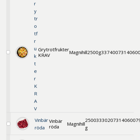
r
y
tr
o
tf
r
u
Grytrotfrukter
Magnihill
2500g
33740
07314060
KRAV
Välj
k
Grytrotfrukter
t
KRAV
e
r
K
R
A
V
Vinbär
2500
33302
0731406007
Vinbär
Magnihill
röda
Välj
röda
g
Vinbär
röda