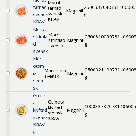
Morot
svensk
tärnad
2500
33704
0731406005
tärnad
Magnihill
svensk
Välj
svensk
g
Morot
KRAV
KRAV
tärnad
svensk
Morot
KRAV
Morot
strimla
2500
31009
073140600
strimlad
Magnihill
Välj
d
g
svensk
Morot
svensk
strimlad
svensk
Mor
otsm
2500
32118
073140600
Morotsmix
ix
Magnihill
svensk
Välj
g
sven
Morot
sk
Gulbet
Gulbeta
a
1000
33787
073140600
klyftad
klyftad
Magnihill
svensk
Välj
g
svensk
Gulbeta
KRAV
EKO
KRAV
G