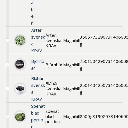
a
k
e
r
Ärter
Ärter
svensk
350
577329
073140600
svenska
Magnihill
Välj
a
g
KRAV
Ärter
KRAV
svenska
KRAV
Björnb
750
150429
073140600
Björnbär
Magnihill
Välj
är
g
Björnbär
Blåbär
Blåbär
svensk
250
140425
073140600
svenska
Magnihill
Välj
a
g
KRAV
Blåbär
KRAV
svenska
KRAV
Spenat
Spenat
blad
blad
Magnihill
2500g
31902
07314060
Välj
portio
portion
Spenat
n