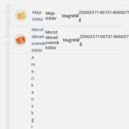
Benämning A-
Ö
Majs
2500
33714
0731406007
Majs
Magnihill
KRAV
Välj
KRAV
g
Varumärken A-
Majs
KRAV
Ö
Morot
Morot
skivad
2500
33710
0731406007
skivad
Magnihill
Artikelnummer
svensk
Välj
svensk
g
Morot
KRAV
KRAV
GTIN
skivad
svensk
A
KRAV
Med bild först
m
e
ri
k
a
n
s
k
g
r