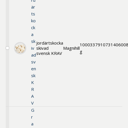
rd
är
ts
ko
ck
a
sk
Jordärtskocka
1000
33791
073140600
iv
skivad
Magnihill
Välj
g
svensk KRAV
ad
Jordärtskocka
skivad
sv
svensk
en
KRAV
sk
K
R
A
V
G
r
a