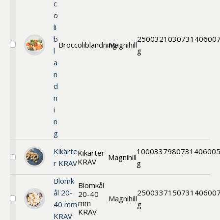
c
o
li
b
2500
32103
073140600
Broccoliblandning
Magnihill
Välj
l
g
Grönsaksblandningar
a
n
d
n
i
n
g
Kikärte
1000
33798
073140600
Kikärter
Magnihill
KRAV
Välj
r KRAV
g
Kikärter
KRAV
Blomk
Blomkål
ål 20-
2500
33715
073140600
20-40
Magnihill
mm
Välj
40 mm
g
Blomkål
KRAV
KRAV
KRAV