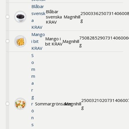
tärnad
Blåbär
svensk
Blåbär
svensk
2500
33625
073140600
svenska
Magnihill
Välj
a
g
KRAV
Blåbär
KRAV
svenska
KRAV
Mango
750
828529
0731406006
Mango i
i bit
Magnihill
bit KRAV
Välj
g
KRAV
Mango
i
S
bit
o
KRAV
m
m
a
r
g
2500
32102
073140600
r
Sommargrönsaker
Magnihill
Välj
g
ö
Sommargrönsaker
n
s