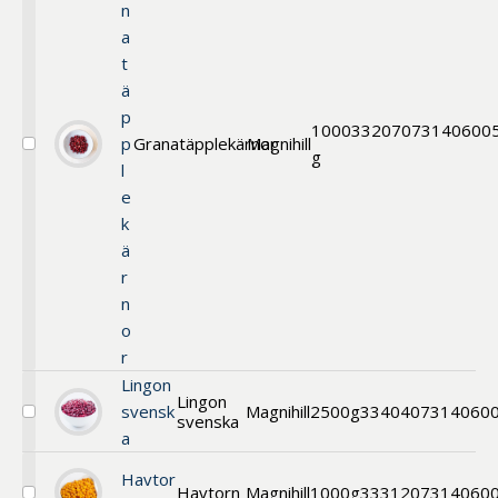
n
a
t
ä
p
1000
33207
073140600
p
Granatäpplekärnor
Magnihill
Välj
g
l
Granatäpplekärnor
e
k
ä
r
n
o
r
Lingon
Lingon
svensk
Magnihill
2500g
33404
07314060
svenska
Välj
a
Lingon
svenska
Havtor
Havtorn
Magnihill
1000g
33312
07314060