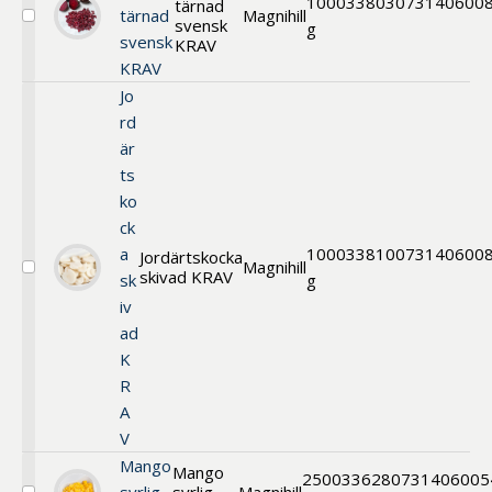
1000
33803
073140600
tärnad
tärnad
Magnihill
svensk
Välj
g
svensk
Rödbeta
KRAV
tärnad
KRAV
svensk
Jo
KRAV
rd
är
ts
ko
ck
a
1000
33810
073140600
Jordärtskocka
Magnihill
skivad KRAV
Välj
sk
g
Jordärtskocka
iv
skivad
ad
KRAV
K
R
A
V
Mango
Mango
2500
33628
0731406005