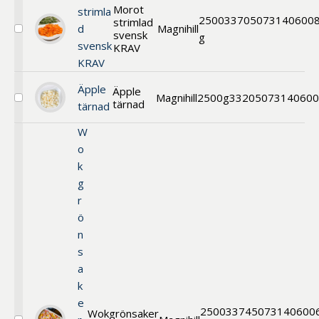
Morot
strimla
2500
33705
073140600
strimlad
d
Magnihill
svensk
Välj
g
svensk
Morot
KRAV
strimlad
KRAV
svensk
KRAV
Äpple
Äpple
Magnihill
2500g
33205
07314060
tärnad
Välj
tärnad
Äpple
tärnad
W
o
k
g
r
ö
n
s
a
k
e
2500
33745
073140600
Wokgrönsaker