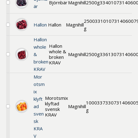
Björnbär
Magnihill
2500g
33401
07314060
Välj
är
Björnbär
2500
33101
0731406007
Hallon
Hallon
Magnihill
Välj
g
Hallon
Hallon
Hallon
whole
whole &
&
Magnihill
2500g
33613
07314060
broken
Välj
broken
Hallon
KRAV
whole
KRAV
&
Mor
broken
KRAV
otsm
ix
Morotsmix
klyft
1000
33733
073140600
klyftad
ad
Magnihill
svensk
Välj
g
sven
Morot
KRAV
KRAV
sk
KRA
V