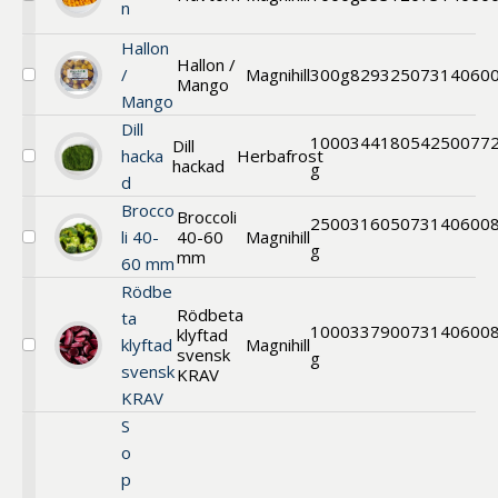
Välj
n
Havtorn
Hallon
Hallon /
/
Magnihill
300g
829325
07314060
Mango
Välj
Mango
Hallon
/
Dill
Mango
1000
34418
054250077
Dill
hacka
Herbafrost
hackad
Välj
g
d
Dill
Brocco
Broccoli
2500
31605
073140600
li 40-
40-60
Magnihill
Välj
g
mm
60 mm
Broccoli
Rödbe
Rödbeta
ta
1000
33790
073140600
klyftad
klyftad
Magnihill
svensk
Välj
g
svensk
Rödbeta
KRAV
EKO
KRAV
S
o
p