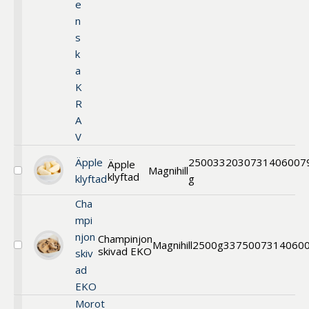
e
n
s
k
a
K
R
A
V
Äpple
2500
33203
0731406007
Äpple
Magnihill
klyftad
Välj
klyftad
g
Äpple
klyftad
Cha
mpi
njon
Champinjon
Magnihill
2500g
33750
07314060
skivad EKO
Välj
skiv
Champinjon
ad
skivad
EKO
EKO
Morot