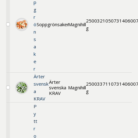
p
g
r
2500
32105
073140600
ö
Soppgrönsaker
Magnihill
Välj
g
n
Grönsaksblandning
s
a
k
e
r
Ärter
Ärter
svensk
2500
33711
073140600
svenska
Magnihill
Välj
a
g
KRAV
Ärter
KRAV
svenska
KRAV
P
y
tt
r
o