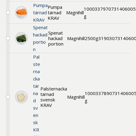
Pumpa
Pumpa
1000
33797
0731406005
tärnad
tärnad
Magnihill
Välj
g
KRAV
KRAV
Pumpa
tärnad
Spenat
KRAV
Spenat
hackad
hackad
Magnihill
2500g
31903
07314060
Välj
portio
portion
Spenat
n
hackad
portion
Pal
ste
rna
cka
tär
Palsternacka
na
1000
33789
073140600
tärnad
Magnihill
svensk
Välj
d
g
Palsternacka
KRAV
sv
tärnad
en
svensk
KRAV
sk
KR