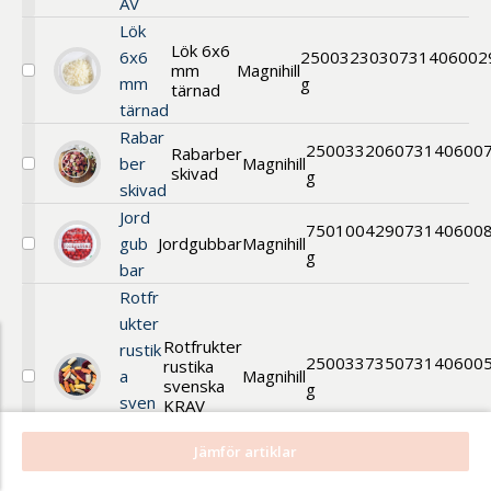
AV
Lök
Lök 6x6
6x6
2500
32303
0731406002
mm
Magnihill
Välj
mm
g
tärnad
Lök
tärnad
6x6
mm
Rabar
2500
33206
073140600
Rabarber
tärnad
ber
Magnihill
skivad
Välj
g
skivad
Rabarber
skivad
Jord
750
100429
073140600
gub
Jordgubbar
Magnihill
Välj
g
bar
Jordgubbar
Rotfr
ukter
Rotfrukter
rustik
2500
33735
073140600
rustika
a
Magnihill
svenska
Välj
g
sven
Rotfrukter
KRAV
rustika
ska
svenska
Jämför artiklar
KRAV
KRAV
Äpple
Äpple