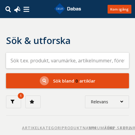
Kom igång
Sök & utforska
Sök
efter
livsmedel
på
t.ex.
produkt,
Sök bland
0
artiklar
varumärke,
artikelnummer,
företag
1
eller
Relevans
GTIN
Relevans
Nyaste
ARTIKELKATEGORI
PRODUKTNAMN
VARUMÄRKE
FÖRP.STORL.
ART.N