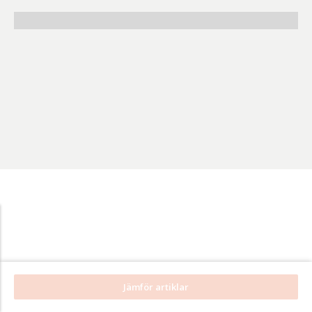
Benämning A-
Ö
Varumärken A-
Ö
Artikelnummer
GTIN
Med bild först
Jämför artiklar