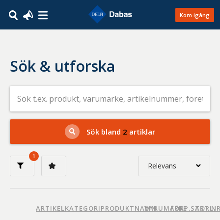
Kom igång
Sök & utforska
Sök
efter
livsmedel
på
t.ex.
produkt,
Sök bland
2
artiklar
varumärke,
artikelnummer,
företag
1
eller
Relevans
GTIN
Relevans
Nyaste
ARTIKELKATEGORI
PRODUKTNAMN
VARUMÄRKE
FÖRP.STORL.
ART.N