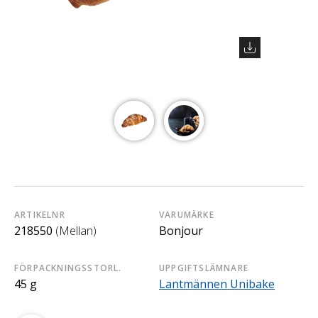
ARTIKELNR
VARUMÄRKE
218550
(Mellan)
Bonjour
FÖRPACKNINGSSTORL.
UPPGIFTSLÄMNARE
45 g
Lantmännen Unibake