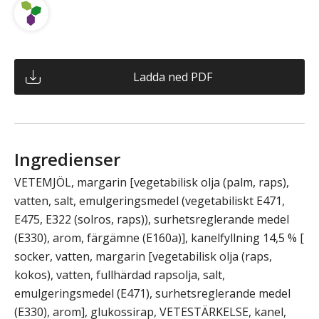
Ladda ned PDF
Ingredienser
VETEMJÖL, margarin [vegetabilisk olja (palm, raps),
vatten, salt, emulgeringsmedel (vegetabiliskt E471,
E475, E322 (solros, raps)), surhetsreglerande medel
(E330), arom, färgämne (E160a)], kanelfyllning 14,5 % [
socker, vatten, margarin [vegetabilisk olja (raps,
kokos), vatten, fullhärdad rapsolja, salt,
emulgeringsmedel (E471), surhetsreglerande medel
(E330), arom], glukossirap, VETESTÄRKELSE, kanel,