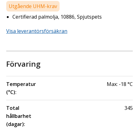
Utgående UHM-krav
Certifierad palmolja, 10886, Spjutspets
Visa leverantörsförsäkran
Förvaring
Temperatur
Max:
-18
°C
(°C):
Total
345
hållbarhet
(dagar):