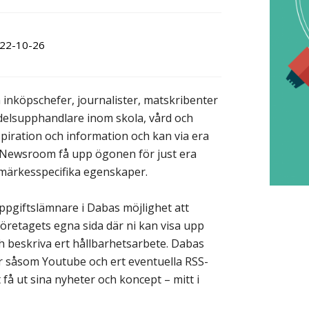
22-10-26
 inköpschefer, journalister, matskribenter
medelsupphandlare inom skola, vård och
iration och information och kan via era
s Newsroom få upp ögonen för just era
umärkesspecifika egenskaper.
pgiftslämnare i Dabas möjlighet att
företagets egna sida där ni kan visa upp
ch beskriva ert hållbarhetsarbete. Dabas
r såsom Youtube och ert eventuella RSS-
t få ut sina nyheter och koncept – mitt i