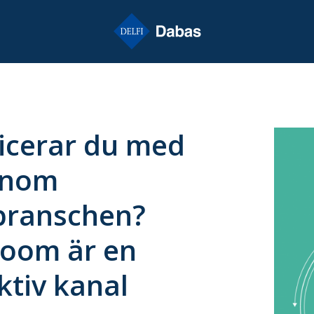
cerar du med
inom
branschen?
oom är en
ktiv kanal