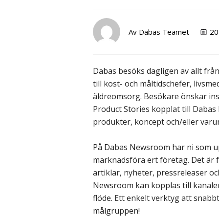
Av
Dabas Teamet
20
Dabas besöks dagligen av allt från
till kost- och måltidschefer, livs
äldreomsorg. Besökare önskar insp
Product Stories kopplat till Daba
produkter, koncept och/eller var
På Dabas Newsroom har ni som up
marknadsföra ert företag. Det är 
artiklar, nyheter, pressreleaser o
Newsroom kan kopplas till kanale
flöde. Ett enkelt verktyg att snabb
målgruppen!