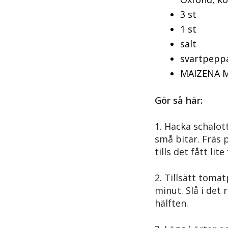
3 st ch
1 st 
salt
svartpepp
MAIZENA M
Gör så här:
1. Hacka schalot
små bitar. Fräs 
tills det fått lit
2. Tillsätt tomat
minut. Slå i det 
hälften.