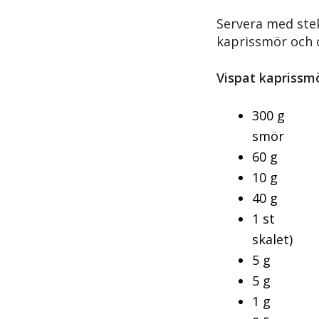
Servera med stek
kaprissmör och 
Vispat kaprissm
300 g ru
smör
60 g ha
10 g k
40 g fär
1 st cit
skalet)
5 g s
5 g Wor
1 g mal