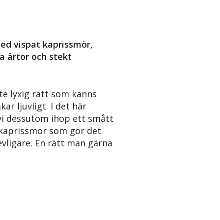
ed vispat kaprissmör,
a ärtor och stekt
ite lyxig rätt som känns
r ljuvligt. I det här
vi dessutom ihop ett smått
kaprissmör som gör det
revligare. En rätt man gärna