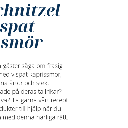
chnitzel
spat
ssmör
a gäster säga om frasig
 med vispat kaprissmör,
öna ärtor och stekt
ade på deras tallrikar?
va? Ta gärna vårt recept
ukter till hjälp när du
 med denna härliga rätt.