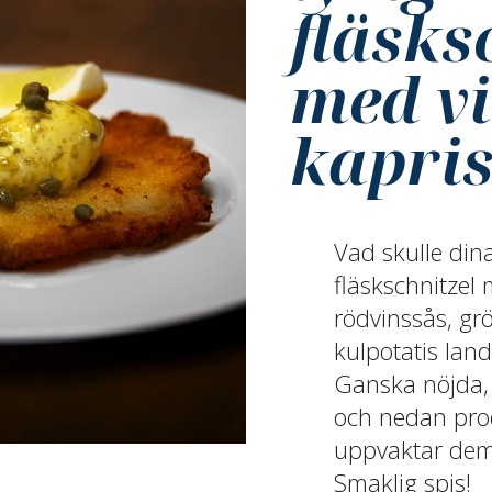
fläsks
med vi
kapri
Vad skulle din
fläskschnitzel
rödvinssås, gr
kulpotatis land
Ganska nöjda, 
och nedan prod
uppvaktar dem
Smaklig spis!