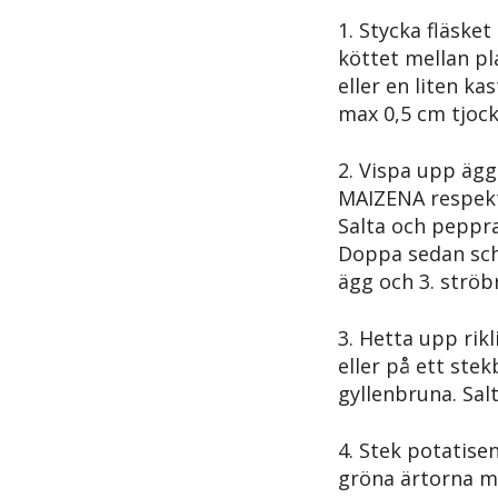
1. Stycka fläsket
köttet mellan pl
eller en liten ka
max 0,5 cm tjoc
2. Vispa upp äg
MAIZENA respekti
Salta och peppra
Doppa sedan schn
ägg och 3. ströb
3. Hetta upp rik
eller på ett stek
gyllenbruna. Sal
4. Stek potatise
gröna ärtorna m