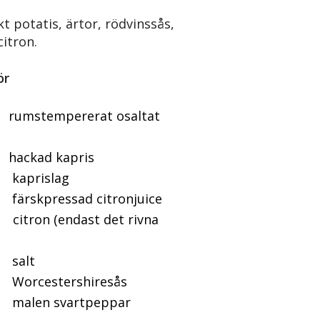
t potatis, ärtor, rödvinssås,
citron.
ör
mstempererat osaltat
ckad kapris
aprislag
skpressad citronjuice
ron (endast det rivna
alt
cestershiresås
en svartpeppar