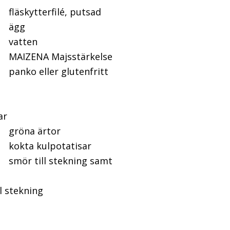
äskytterfilé, putsad
 ägg
atten
IZENA Majsstärkelse
nko eller glutenfritt
ar
röna ärtor
okta kulpotatisar
ör till stekning samt
ll stekning