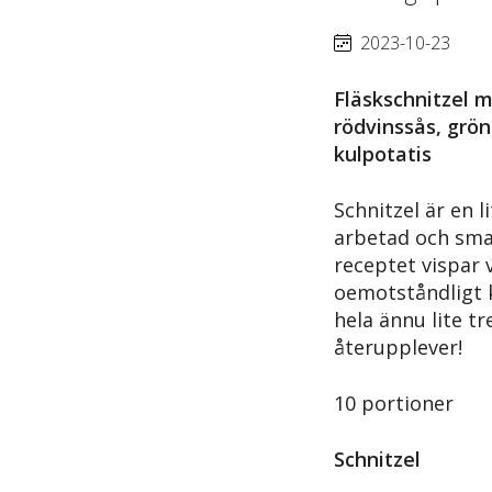
2023-10-23
Fläskschnitzel m
rödvinssås, grön
kulpotatis
Schnitzel är en l
arbetad och smaka
receptet vispar 
oemotståndligt 
hela ännu lite t
återupplever!
10 portioner
Schnitzel