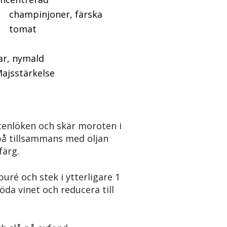
ampinjoner, färska
tomat
ar, nymald
ajsstärkelse
tenlöken och skär moroten i
på tillsammans med oljan
e färg.
puré och stek i ytterligare 1
röda vinet och reducera till