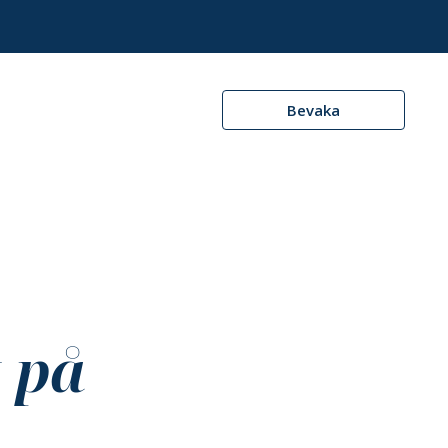
Bevaka
 på