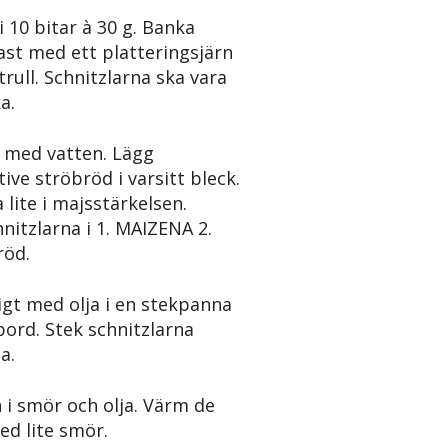
 i 10 bitar à 30 g. Banka
ast med ett platteringsjärn
strull. Schnitzlarna ska vara
ka.
g med vatten. Lägg
ve ströbröd i varsitt bleck.
 lite i majsstärkelsen.
itzlarna i 1. MAIZENA 2.
röd.
ligt med olja i en stekpanna
bord. Stek schnitzlarna
ta.
n i smör och olja. Värm de
ed lite smör.