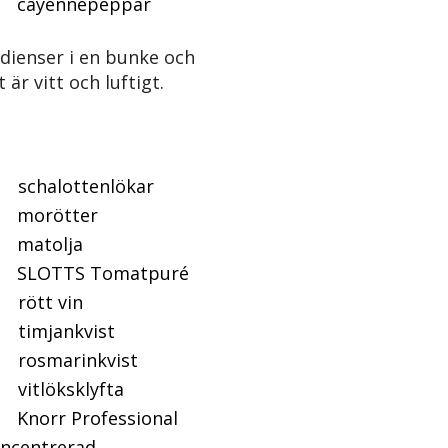
ayennepeppar
edienser i en bunke och
t är vitt och luftigt.
halottenlökar
orötter
matolja
LOTTS Tomatpuré
rött vin
mjankvist
smarinkvist
tlöksklyfta
norr Professional
oncentrerad