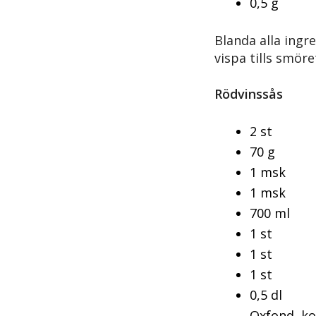
0,5 g c
Blanda alla ingr
vispa tills smöre
Rödvinssås
2 st sc
70 g m
1 msk 
1 msk S
700 ml 
1 st ti
1 st ro
1 st vi
0,5 dl K
Oxfond, k