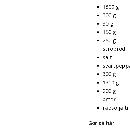
1300 g fl
300 g
30 g v
150 g MA
250 g pa
ströbröd
salt
svartpepp
300 g g
1300 g k
200 g sm
ärtor
rapsolja ti
Gör så här: