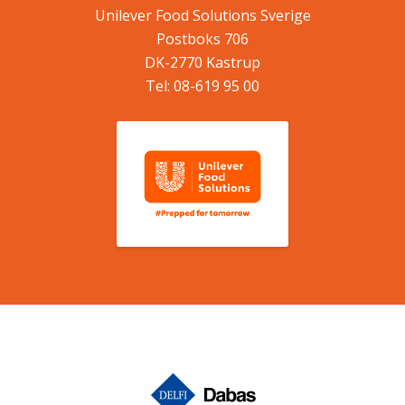
Unilever Food Solutions Sverige
Postboks 706
DK-2770
Kastrup
Tel:
08-619 95 00