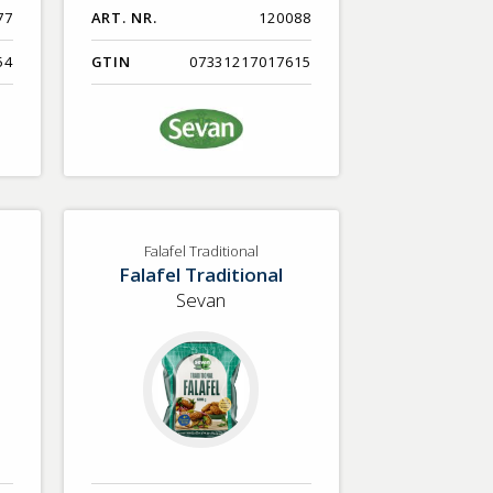
77
ART. NR.
120088
54
GTIN
07331217017615
Falafel Traditional
Falafel Traditional
Sevan