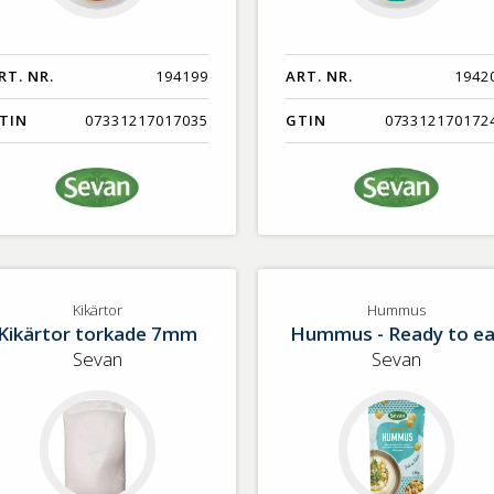
RT. NR.
194199
ART. NR.
1942
TIN
07331217017035
GTIN
073312170172
Kikärtor
Hummus
Kikärtor torkade 7mm
Hummus - Ready to ea
Sevan
Sevan