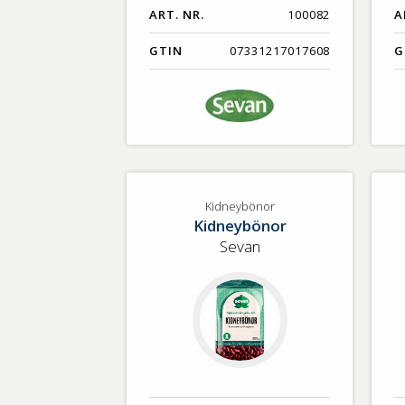
ART. NR.
100082
A
GTIN
07331217017608
G
Kidneybönor
Kidneybönor
Sevan