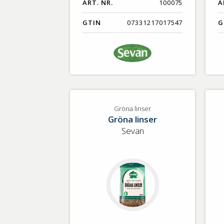
ART. NR.
100075
A
GTIN
07331217017547
G
Gröna linser
Gröna linser
Sevan