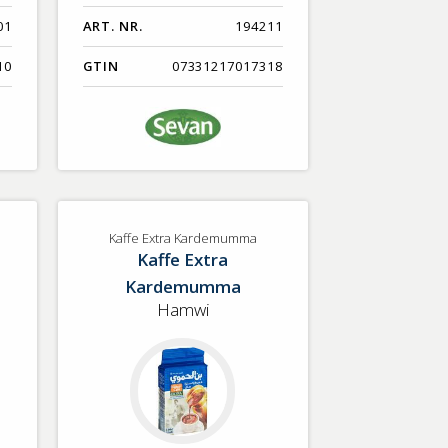
01
ART. NR.
194211
10
GTIN
07331217017318
Kaffe Extra Kardemumma
Kaffe Extra
Kardemumma
Hamwi