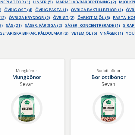
NEPLATTOR (1)
LINSER (5)
MARMELAD/BÄRBEREDNING (2)
MJÖLKP
)
ÖVRIG OST (4)
ÖVRIG PASTA (1)
ÖVRIGA BAKTILLBEHÖR (1)
ÖVRI
12)
ÖVRIGA KRYDDOR (2)
ÖVRIGT (2)
ÖVRIGT MJÖL (3)
PASTA, KOR
2)
SÅS (21)
SÅSER, FÄRDIGA (2)
SÅSER, KONCENTRERADE (1)
SIRAP 
GETARISKA BIFFAR, KÅLDOLMAR (3)
VETEMJÖL (6)
VINÄGER (1)
YOU
Mungbönor
Borlottibönor
Mungbönor
Borlottibönor
Sevan
Sevan