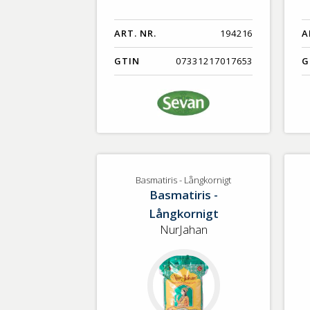
ART. NR.
194216
A
GTIN
07331217017653
G
Basmatiris - Långkornigt
Basmatiris -
Långkornigt
NurJahan