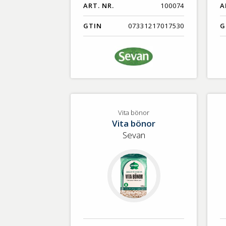
ART. NR.
100074
A
GTIN
07331217017530
G
Vita bönor
Vita bönor
Sevan