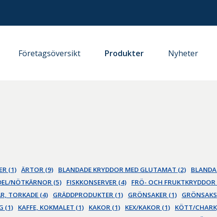
Företagsöversikt
Produkter
Nyheter
R (1)
ÄRTOR (9)
BLANDADE KRYDDOR MED GLUTAMAT (2)
BLANDA
EL/NÖTKÄRNOR (5)
FISKKONSERVER (4)
FRÖ- OCH FRUKTKRYDDOR 
R, TORKADE (4)
GRÄDDPRODUKTER (1)
GRÖNSAKER (1)
GRÖNSAKSI
G (1)
KAFFE, KOKMALET (1)
KAKOR (1)
KEX/KAKOR (1)
KÖTT/CHARK,