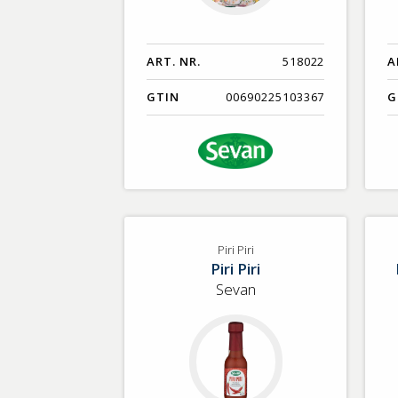
ART. NR.
518022
A
GTIN
00690225103367
G
Piri Piri
Piri Piri
Sevan