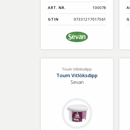
ART. NR.
100078
A
GTIN
07331217017561
G
Toum Vitlöksdipp
Toum Vitlöksdipp
Sevan