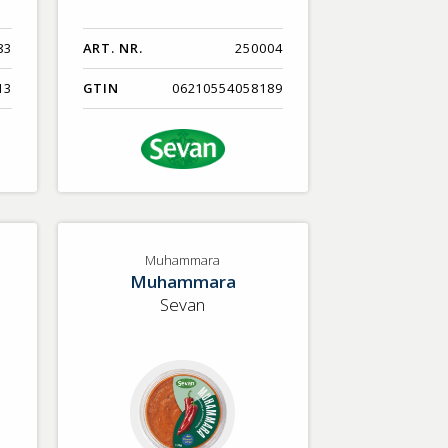
83
ART. NR.
250004
13
GTIN
06210554058189
Muhammara
Muhammara
Sevan