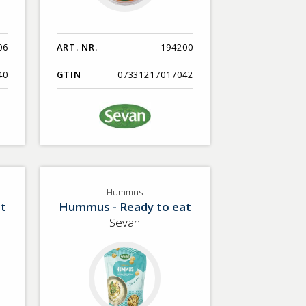
06
ART. NR.
194200
40
GTIN
07331217017042
Hummus
t
Hummus - Ready to eat
Sevan