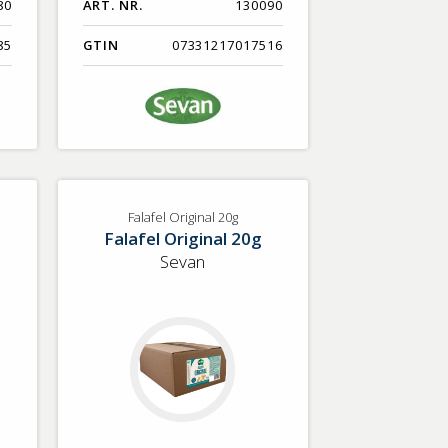
80
ART. NR.
130090
85
GTIN
07331217017516
Falafel Original 20g
Falafel Original 20g
Sevan