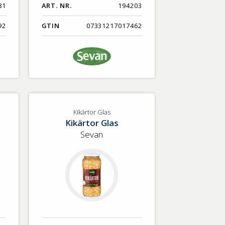
81
ART. NR.
194203
92
GTIN
07331217017462
Kikärtor Glas
Kikärtor Glas
Sevan