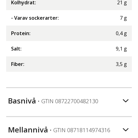
Kolhydrat
:
21
g
- Varav sockerarter
:
7
g
Protein
:
0,4
g
Salt
:
9,1
g
Fiber
:
3,5
g
Basnivå
• GTIN
08722700482130
Mellannivå
• GTIN
08718114974316