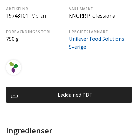
ARTIKELNR
VARUMÄRKE
19743101
(Mellan)
KNORR Professional
FÖRPACKNINGSSTORL.
UPPGIFTSLÄMNARE
750 g
Unilever Food Solutions
Sverige
Ladda ned PDF
Ingredienser