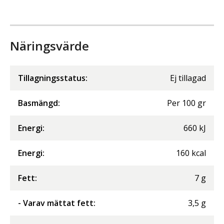
Näringsvärde
Tillagningsstatus:
Ej tillagad
Basmängd:
Per
100
gr
Energi
:
660
kJ
Energi
:
160
kcal
Fett
:
7
g
- Varav mättat fett
:
3,5
g