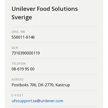
Unilever Food Solutions
Sverige
ORG. NR.
556011-6146
GLN
7310390000119
TELEFON
08-619 95 00
ADRESS
Postboks 706,
DK-2770,
Kastrup
E-POST
ufssupport.se@unilever.com