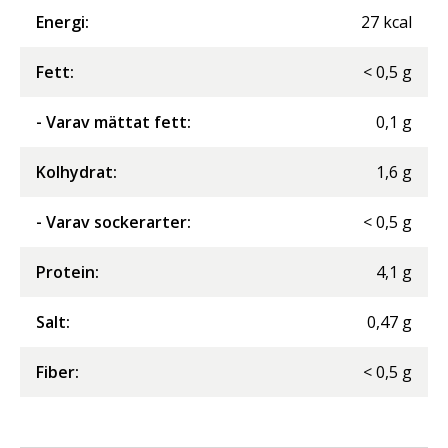
Energi
:
27
kcal
Fett
:
<
0,5
g
- Varav mättat fett
:
0,1
g
Kolhydrat
:
1,6
g
- Varav sockerarter
:
<
0,5
g
Protein
:
4,1
g
Salt
:
0,47
g
Fiber
:
<
0,5
g