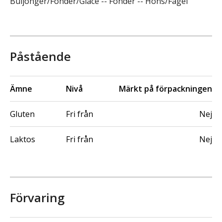
Buljonger/Fonder/Glacé -- Fonder -- Höns/Fågel
Påstående
Ämne
Nivå
Märkt på förpackningen
Gluten
Fri från
Nej
Laktos
Fri från
Nej
Förvaring