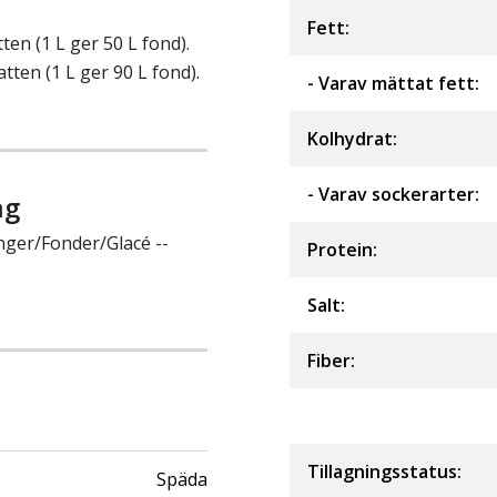
Fett
:
tten (1 L ger 50 L fond).
atten (1 L ger 90 L fond).
- Varav mättat fett
:
Kolhydrat
:
- Varav sockerarter
:
ng
nger/Fonder/Glacé --
Protein
:
Salt
:
Fiber
:
Tillagningsstatus:
Späda