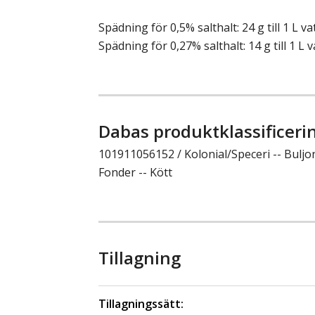
Spädning för 0,5% salthalt: 24 g till 1 L va
Spädning för 0,27% salthalt: 14 g till 1 L v
Dabas produktklassificeri
101911056152 / Kolonial/Speceri -- Buljo
Fonder -- Kött
Tillagning
Tillagningssätt: