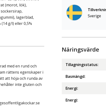
t (morot, lök),
Tillverkni
 sockersirap,
Sverige
ngummi), lagerblad,
(14 g/l) eller 0,5%
Näringsvärde
Tillagningsstatus:
erad med en rund och
fram rättens egenskaper i
Basmängd:
ätt att höja och runda av
ehåller inte gluten och
Energi
:
Energi
:
igesoffentligakockar.se