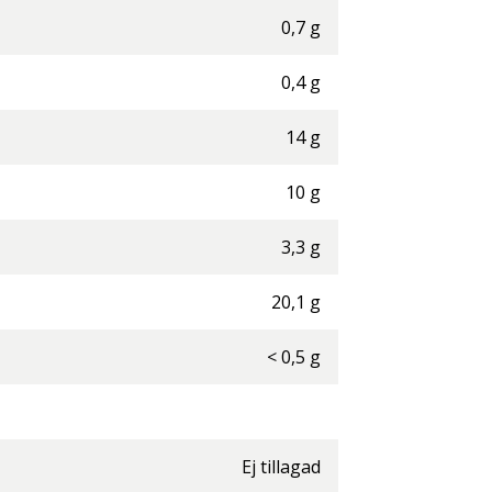
0,7
g
0,4
g
14
g
10
g
3,3
g
20,1
g
<
0,5
g
Ej tillagad