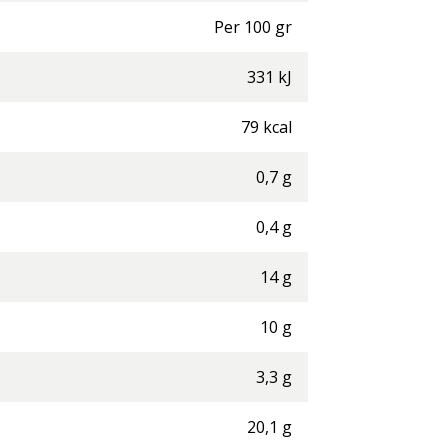
Per
100
gr
331
kJ
79
kcal
0,7
g
0,4
g
14
g
10
g
3,3
g
20,1
g