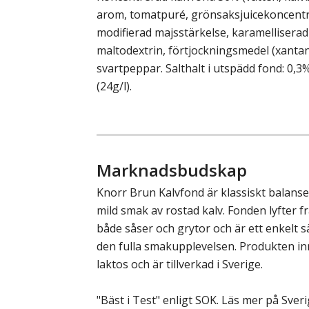
arom, tomatpuré, grönsaksjuicekoncentra
modifierad majsstärkelse, karamelliserad
maltodextrin, förtjockningsmedel (xanta
svartpeppar. Salthalt i utspädd fond: 0,3% 
(24g/l).
Marknadsbudskap
Knorr Brun Kalvfond är klassiskt balans
mild smak av rostad kalv. Fonden lyfter 
både såser och grytor och är ett enkelt s
den fulla smakupplevelsen. Produkten inn
laktos och är tillverkad i Sverige.
"Bäst i Test" enligt SOK. Läs mer på Sver