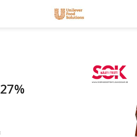
.27%
E