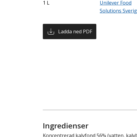
1 L
Unilever Food
Solutions Sveri
Ladda ned PDF
Ingredienser
Koncentrerad kalvfond 56% (vatten, kalvbe