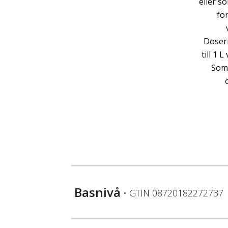
eller s
för
Doseri
till 1 
Som 
Basnivå
• GTIN
08720182272737