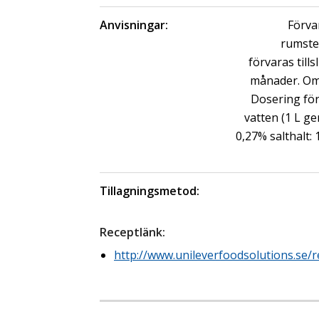
Anvisningar:
Förva
rumste
förvaras till
månader. Om
Dosering för 
vatten (1 L ge
0,27% salthalt: 1
Tillagningsmetod:
Receptlänk
:
http://www.unileverfoodsolutions.se/r