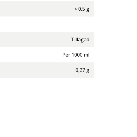
<
0,5
g
Tillagad
Per
1000
ml
0,27
g