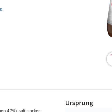
ge
Ursprung
n 4,2%), salt, socker,