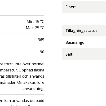
Fiber
:
Min:
15
°C
Max:
25
°C
Tillagningsstatus:
365
Basmängd:
90
Salt
:
ra torrt, inte över normal
mperatur. Öppnad flaska
ras tillsluten och används
 månader. Omskakas före
användning.
en kan användas utspädd