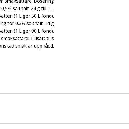
om smaksättare. Dosering
 0,5% salthalt: 24 g till 1 L
vatten (1 L ger 50 L fond).
ng för 0,3% salthalt: 14 g
L vatten (1 L ger 90 L fond).
smaksättare: Tillsätt tills
önskad smak är uppnådd.