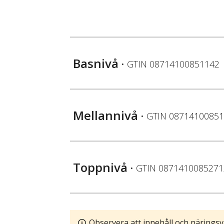
Basnivå
• GTIN
08714100851142
Mellannivå
• GTIN
08714100851
Toppnivå
• GTIN
0871410085271
Observera att innehåll och näringsv