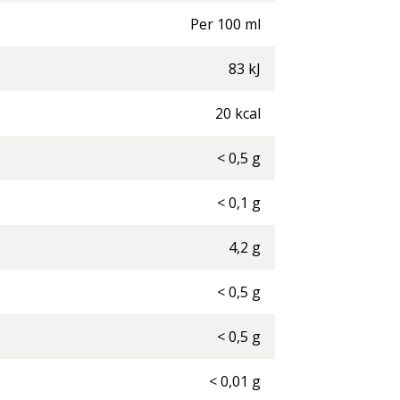
Per
100
ml
83
kJ
20
kcal
<
0,5
g
<
0,1
g
4,2
g
<
0,5
g
<
0,5
g
<
0,01
g