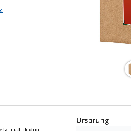
ge
Ursprung
else, maltodextrin,