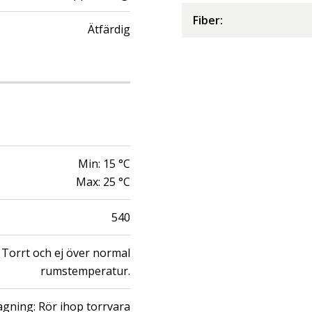
Fiber
:
Ätfärdig
Min:
15
°C
Max:
25
°C
540
Torrt och ej över normal
rumstemperatur.
llagning: Rör ihop torrvara