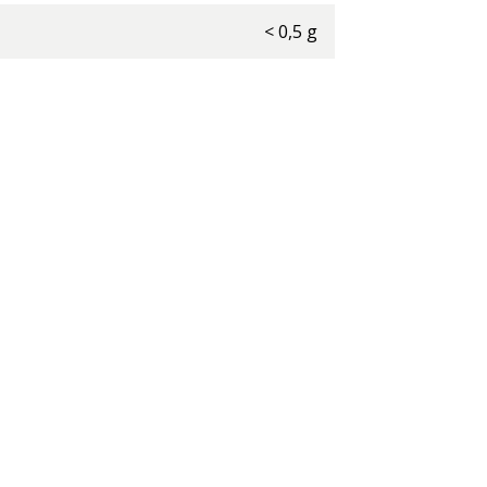
<
0,5
g