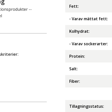
ng
Fett
:
tionsprodukter --
el
- Varav mättat fett
:
Kolhydrat
:
- Varav sockerarter
:
riterier:
Protein
:
Salt
:
Fiber
:
Tillagningsstatus: