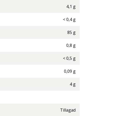
4,1
g
<
0,4
g
85
g
0,8
g
<
0,5
g
0,09
g
4
g
Tillagad