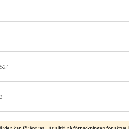
524
2
ärden kan förändras. Läs alltid på förpackningen för aktuell