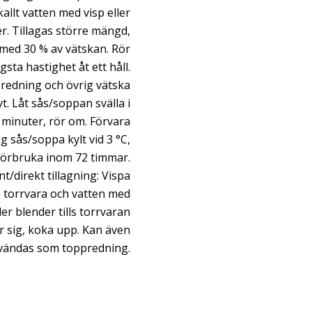
kallt vatten med visp eller
r. Tillagas större mängd,
 med 30 % av vätskan. Rör
gsta hastighet åt ett håll.
t redning och övrig vätska
t. Låt sås/soppan svälla i
 minuter, rör om. Förvara
ig sås/soppa kylt vid 3 °C,
förbruka inom 72 timmar.
nt/direkt tillagning: Vispa
 torrvara och vatten med
ler blender tills torrvaran
r sig, koka upp. Kan även
vändas som toppredning.