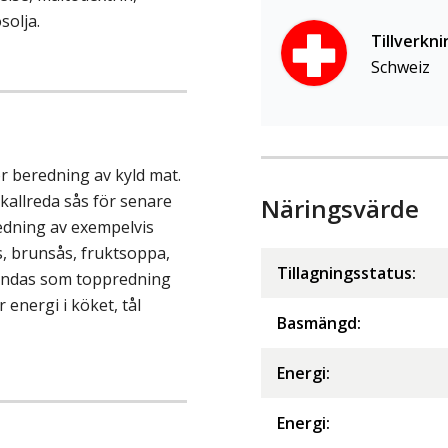
solja.
Tillverkni
Schweiz
ör beredning av kyld mat.
kallreda sås för senare
Näringsvärde
edning av exempelvis
, brunsås, fruktsoppa,
Tillagningsstatus:
vändas som toppredning
 energi i köket, tål
Basmängd:
Energi
:
Energi
: