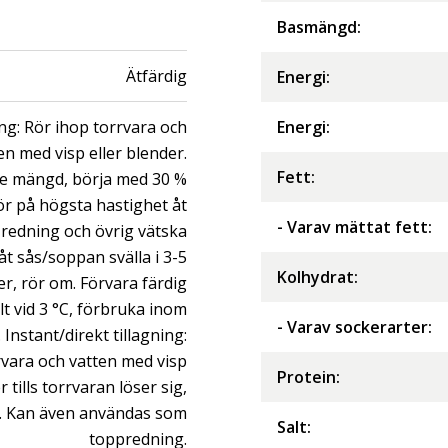
Basmängd:
Ätfärdig
Energi
:
ning: Rör ihop torrvara och
Energi
:
ten med visp eller blender.
Fett
:
re mängd, börja med 30 %
ör på högsta hastighet åt
- Varav mättat fett
:
tt redning och övrig vätska
Låt sås/soppan svälla i 3-5
Kolhydrat
:
r, rör om. Förvara färdig
t vid 3 °C, förbruka inom
- Varav sockerarter
:
 Instant/direkt tillagning:
rvara och vatten med visp
Protein
:
r tills torrvaran löser sig,
. Kan även användas som
Salt
:
toppredning.