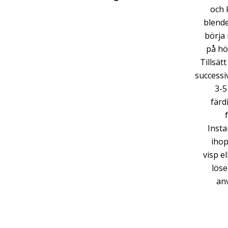
och 
blende
börja
på hö
Tillsät
successiv
3-5
färd
Insta
ihop
visp el
löse
an