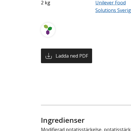
2 kg
Unilever Food
Solutions Sveri
Ladda ned PDF
Ingredienser
Modifierad potatisstärkelse, potatisstärk