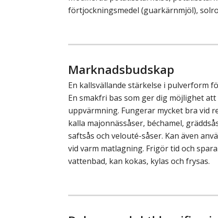
förtjockningsmedel (guarkärnmjöl), solro
Marknadsbudskap
En kallsvällande stärkelse i pulverform f
En smakfri bas som ger dig möjlighet att 
uppvärmning. Fungerar mycket bra vid r
kalla majonnässåser, béchamel, gräddsås
saftsås och velouté-såser. Kan även an
vid varm matlagning. Frigör tid och sparar
vattenbad, kan kokas, kylas och frysas.