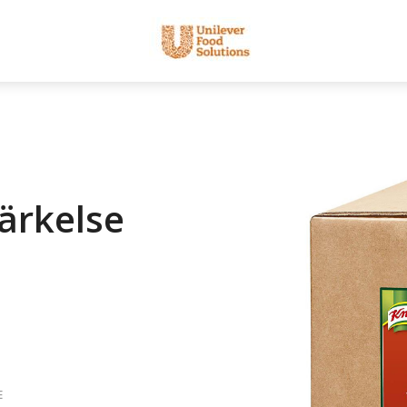
tärkelse
E