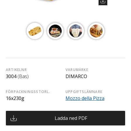
ARTIKELNR
VARUMÄRKE
3004
(Bas)
DIMARCO
FÖRPACKNINGSSTORL.
UPPGIFTSLÄMNARE
16x230g
Mozzo della Pizza
Ladda ned PDF