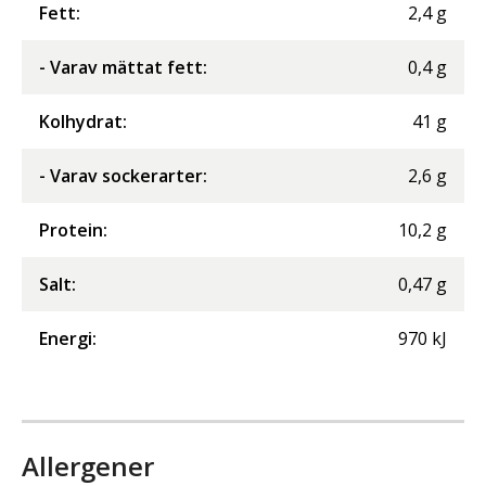
Fett
:
2,4
g
- Varav mättat fett
:
0,4
g
Kolhydrat
:
41
g
- Varav sockerarter
:
2,6
g
Protein
:
10,2
g
Salt
:
0,47
g
Energi
:
970
kJ
Allergener