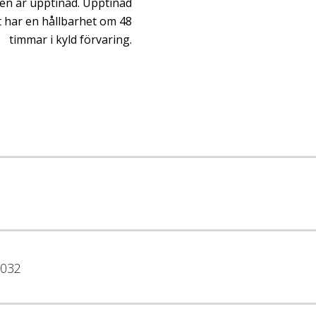
en är upptinad. Upptinad
 har en hållbarhet om 48
timmar i kyld förvaring.
032