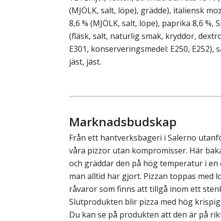
(MJÖLK, salt, löpe), grädde), italiensk mozz
8,6 % (MJÖLK, salt, löpe), paprika 8,6 %, 
(fläsk, salt, naturlig smak, kryddor, dextr
E301, konserveringsmedel: E250, E252), sal
jäst, jäst.
Marknadsbudskap
Från ett hantverksbageri i Salerno utan
våra pizzor utan kompromisser. Här bak
och gräddar den på hög temperatur i en
man alltid har gjort. Pizzan toppas med 
råvaror som finns att tillgå inom ett sten
Slutprodukten blir pizza med hög krispig
Du kan se på produkten att den är på rikt