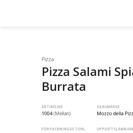
Pizza
Pizza Salami Sp
Burrata
ARTIKELNR
VARUMÄRKE
1004
(Mellan)
Mozzo della Piz
FÖRPACKNINGSSTORL.
UPPGIFTSLÄMNAR