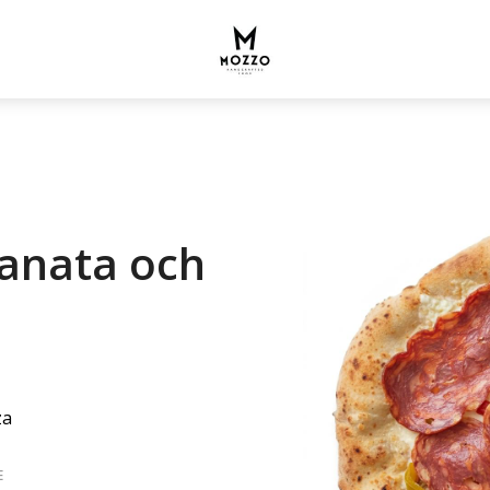
ianata och
za
E