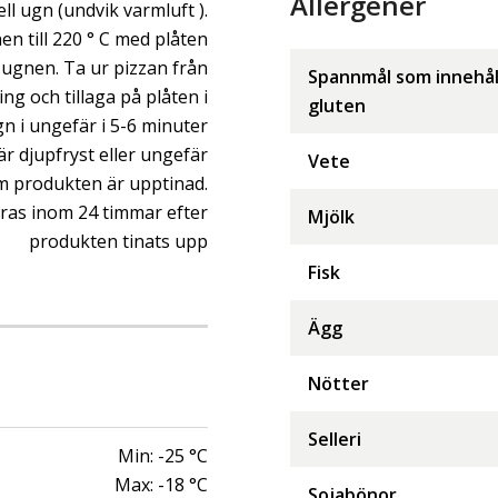
Allergener
ll ugn (undvik varmluft ).
n till 220 ° C med plåten
i ugnen. Ta ur pizzan från
Spannmål som innehål
ng och tillaga på plåten i
gluten
 i ungefär i 5-6 minuter
r djupfryst eller ungefär
Vete
om produkten är upptinad.
as inom 24 timmar efter
Mjölk
produkten tinats upp
Fisk
Ägg
Nötter
Selleri
Min:
-25
°C
Max:
-18
°C
Sojabönor