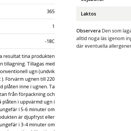
365
Laktos
1
Observera
Den som lagar
alltid noga läs igenom 
-18C
där eventuella allergene
a resultat tina produkten
n tillagning. Tillagas med
 konventionell ugn (undvik
 ). Förvärm ugnen till 220
d plåten inne i ugnen. Ta
zzan från förpackning och
på plåten i uppvärmd ugn i
ungefär i 5-6 minuter om
odukten är djupfryst eller
ungefär i 3-4 minuter om