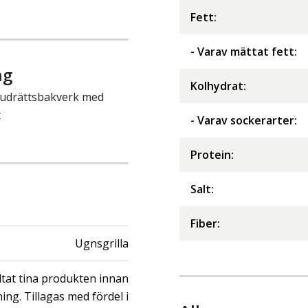
Fett
:
- Varav mättat fett
:
ng
Kolhydrat
:
uvudrättsbakverk med
t
- Varav sockerarter
:
Protein
:
Salt
:
Fiber
:
Ugnsgrilla
ltat tina produkten innan
ning. Tillagas med fördel i