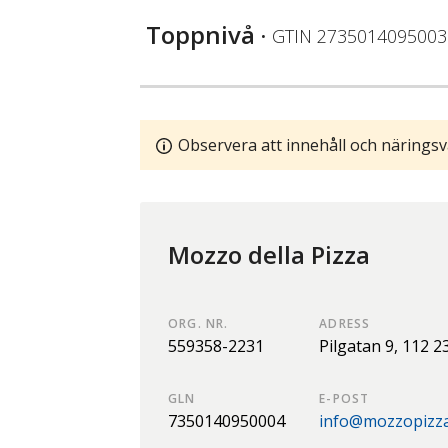
Toppnivå
• GTIN
2735014095003
Observera att innehåll och näringsv
Mozzo della Pizza
ORG. NR.
ADRESS
559358-2231
Pilgatan 9,
112 2
GLN
E-POST
7350140950004
info@mozzopizza