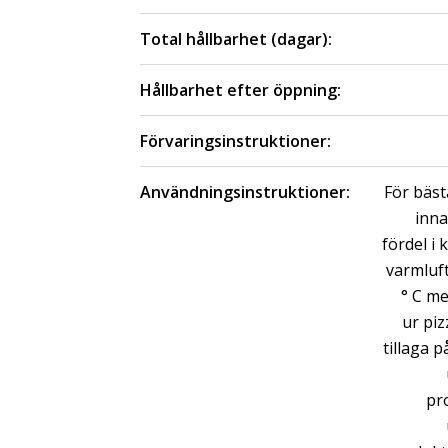
Total hållbarhet (dagar):
Hållbarhet efter öppning:
Förvaringsinstruktioner:
Användningsinstruktioner:
För bäst
inna
fördel i
varmluft
° C me
ur pi
tillaga 
pr