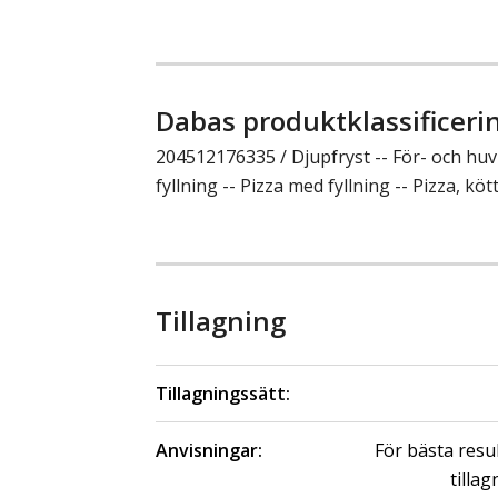
Dabas produktklassificeri
204512176335 / Djupfryst -- För- och h
fyllning -- Pizza med fyllning -- Pizza, köt
Tillagning
Tillagningssätt:
Anvisningar:
För bästa resu
tillag