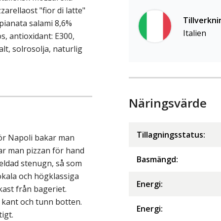
arellaost "fior di latte"
Tillverkni
Spianata salami 8,6%
Italien
os, antioxidant: E300,
t, solrosolja, naturlig
Näringsvärde
Tillagningsstatus:
för Napoli bakar man
ar man pizzan för hand
Basmängd:
 eldad stenugn, så som
lokala och högklassiga
Energi
:
kast från bageriet.
 kant och tunn botten.
Energi
:
igt.