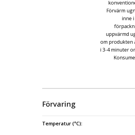
konventione
Förvärm ugne
inne 
förpackni
uppvärmd ugn
om produkten ä
i 3-4 minuter 
Konsumer
Förvaring
Temperatur (°C):