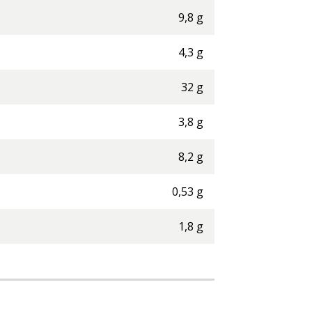
9,8
g
4,3
g
32
g
3,8
g
8,2
g
0,53
g
1,8
g