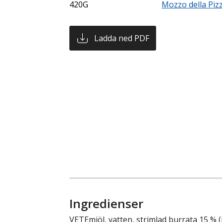
420G
Mozzo della Piz
Ladda ned PDF
Ingredienser
VETEmjöl, vatten, strimlad burrata 15 % (