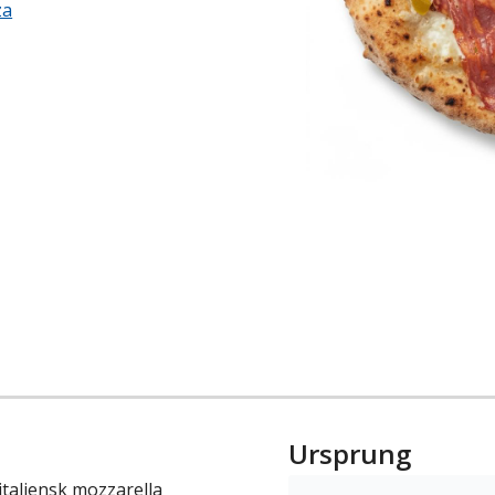
za
Ursprung
italiensk mozzarella