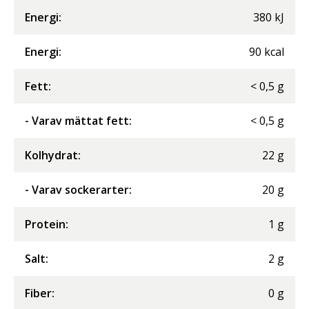
Energi
:
380
kJ
Energi
:
90
kcal
Fett
:
<
0,5
g
- Varav mättat fett
:
<
0,5
g
Kolhydrat
:
22
g
- Varav sockerarter
:
20
g
Protein
:
1
g
Salt
:
2
g
Fiber
:
0
g