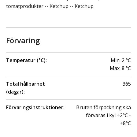
tomatprodukter -- Ketchup -- Ketchup
Förvaring
Temperatur (°C):
Min:
2
°C
Max:
8
°C
Total hållbarhet
365
(dagar):
Förvaringsinstruktioner:
Bruten förpackning ska
förvaras i kyl +2°C -
+8°C