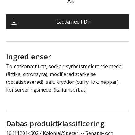
AB
Ladda ned PDF
Ingredienser
Tomatkoncentrat, socker, syrhetsreglerande medel
(ättika, citronsyra), modifierad stärkelse
(potatisbaserad), salt, kryddor (curry, lök, peppar),
konserveringsmedel (kaliumsorbat)
Dabas produktklassificering
104112014302 / Kolonial/Speceri -- Senaps- och