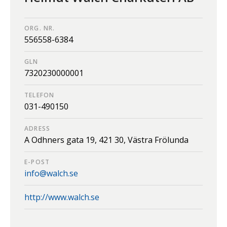
ORG. NR.
556558-6384
GLN
7320230000001
TELEFON
031-490150
ADRESS
A Odhners gata 19,
421 30,
Västra Frölunda
E-POST
info@walch.se
http://www.walch.se